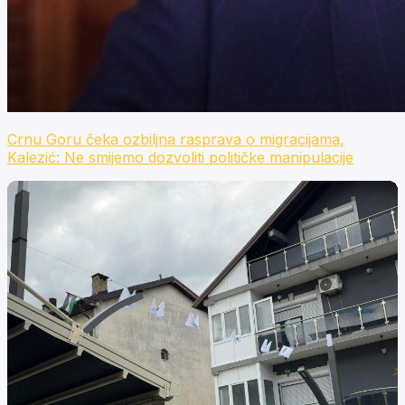
Crnu Goru čeka ozbiljna rasprava o migracijama,
Kalezić: Ne smijemo dozvoliti političke manipulacije