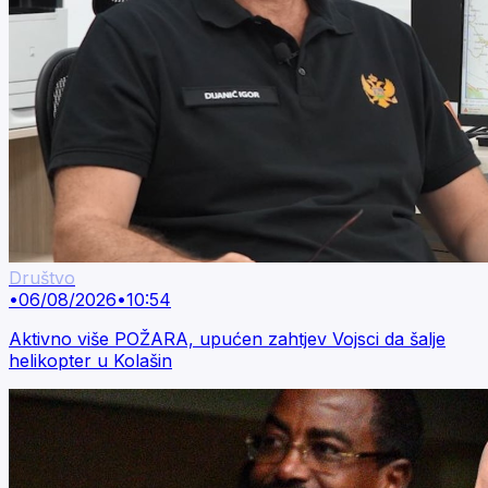
Društvo
•
06/08/2026
•
10:54
Aktivno više POŽARA, upućen zahtjev Vojsci da šalje
helikopter u Kolašin