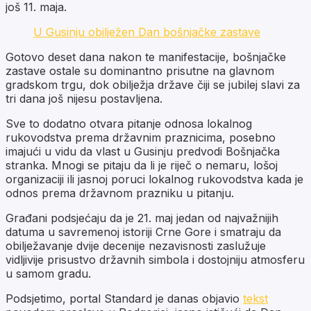
još 11. maja.
U Gusinju obilježen Dan bošnjačke zastave
Gotovo deset dana nakon te manifestacije, bošnjačke
zastave ostale su dominantno prisutne na glavnom
gradskom trgu, dok obilježja države čiji se jubilej slavi za
tri dana još nijesu postavljena.
Sve to dodatno otvara pitanje odnosa lokalnog
rukovodstva prema državnim praznicima, posebno
imajući u vidu da vlast u Gusinju predvodi Bošnjačka
stranka. Mnogi se pitaju da li je riječ o nemaru, lošoj
organizaciji ili jasnoj poruci lokalnog rukovodstva kada je
odnos prema državnom prazniku u pitanju.
Građani podsjećaju da je 21. maj jedan od najvažnijih
datuma u savremenoj istoriji Crne Gore i smatraju da
obilježavanje dvije decenije nezavisnosti zaslužuje
vidljivije prisustvo državnih simbola i dostojniju atmosferu
u samom gradu.
Podsjetimo, portal Standard je danas objavio
tekst