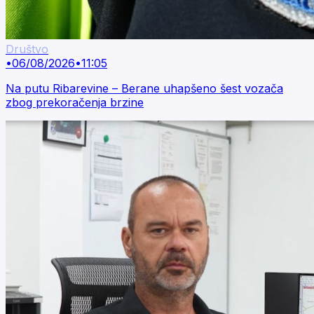
Društvo
•
06/08/2026
•
11:05
Na putu Ribarevine – Berane uhapšeno šest vozača
zbog prekoračenja brzine