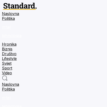
Naslovna
Politika
m:tel
tehnologija
Hronika
Biznis
Društvo
Lifestyle
Svijet
Sport
Video
Naslovna
Politika
m:tel
tehnologija