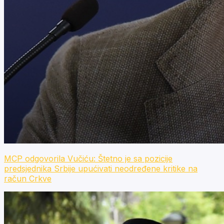
MCP odgovorila Vučiću: Štetno je sa pozicije
predsjednika Srbije upućivati neodređene kritike na
račun Crkve