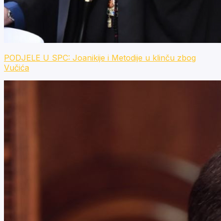
PODJELE U SPC: Joanikije i Metodije u klinču zbog
Vučića