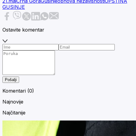
21.maj
Crna Gora
Gusinje
obnova nezavisnosti
OPŠTINA
GUSINJE
Ostavite komentar
Pošalji
Komentari (
0
)
Najnovije
Najčitanije