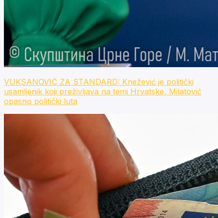
VUKSANOVIĆ ZA STANDARD: Knežević je politički
usamljenik koji preživljava na temi Hrvatske, Milatović
opasno politički luta