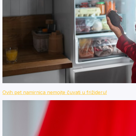
Ovih pet namirnica nemojte čuvati u frižideru!