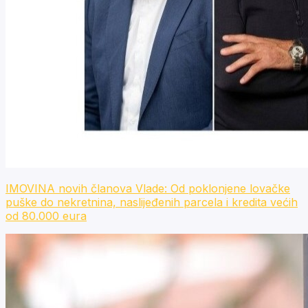
IMOVINA novih članova Vlade: Od poklonjene lovačke
puške do nekretnina, naslijeđenih parcela i kredita većih
od 80.000 eura