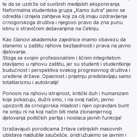
te da se uzdrže od suvišnih medijskih eksponiranja.
Neformalna studentska grupa „Kamo śutra“ jasno se
odredila i iznijela zahtjeve koji za cilj imaju ozdravljenje
crnogorskoga društva i njegovo pravo da zna punu
istinu o stravičnim dešavanjima na Cetinju.
Kao članovi akademske zajednice imamo obavezu da
stanemo u zaštitu njihove bezbjednosti i prava na javno
djelovanje.
Stoga se svojim profesionalnim i ličnim integritetom
stavljamo u njihovu zaštitu, jer su studenti i studentkinje
budućnost i perspektiva svakog progresivnog društva i
uređene države. Opasnost i prijetnju predstavljaju samo
totalitarizmu i autokratiji!
Ponosni na njihovu istrajnost, kritički duh i humanizam
koje pokazuju, dužni smo, i na ovaj način, javno
upozoriti da crnogorska mladost i njen opravdani bunt
ne smiju ni na koji način biti meta zlonamjernog
djelovanja političkih partija i nosilaca javnih funkcija!
Izražavajući porodicama žrtava cetinjskih masovnih
ubistava najdublje saučešće, pridružujemo se javnim i