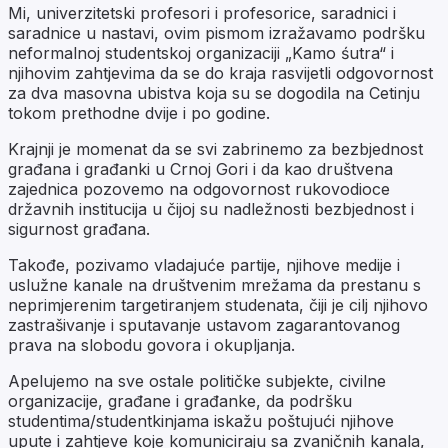
Mi, univerzitetski profesori i profesorice, saradnici i
saradnice u nastavi, ovim pismom izražavamo podršku
neformalnoj studentskoj organizaciji „Kamo śutra“ i
njihovim zahtjevima da se do kraja rasvijetli odgovornost
za dva masovna ubistva koja su se dogodila na Cetinju
tokom prethodne dvije i po godine.
Krajnji je momenat da se svi zabrinemo za bezbjednost
građana i građanki u Crnoj Gori i da kao društvena
zajednica pozovemo na odgovornost rukovodioce
državnih institucija u čijoj su nadležnosti bezbjednost i
sigurnost građana.
Takođe, pozivamo vladajuće partije, njihove medije i
uslužne kanale na društvenim mrežama da prestanu s
neprimjerenim targetiranjem studenata, čiji je cilj njihovo
zastrašivanje i sputavanje ustavom zagarantovanog
prava na slobodu govora i okupljanja.
Apelujemo na sve ostale političke subjekte, civilne
organizacije, građane i građanke, da podršku
studentima/studentkinjama iskažu poštujući njihove
upute i zahtjeve koje komuniciraju sa zvaničnih kanala,