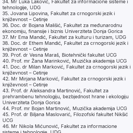
34. Mr Luka Laković, Fakultet za informacione sisteme i
tehnologije, UDG
35. Jovana Lipovina, Fakultet za crnogorski jezik i
književnost – Cetinje
36. Doc. dr Bojana Mališić, Fakultet za međunarodnu
ekonomiju, finansije i biznis Univerziteta Donja Gorica
37. Mr Ema Mandić, Fakultet za kulturu i turizam, UDG
38. Doc. dr Ethem Mandić, Fakultet za crnogorski jezik i
književnost – Cetinje
39. Prof. dr Vesna Maraš, Biotehnički fakultet UCG
40. Prof. mr Žana Marinković, Muzička akademija UCG
41. Doc. dr Milan Marković, Fakultet za crnogorski jezik i
književnost – Cetinje
42. Mr Mirjana Marković, Fakultet za crnogorski jezik i
književnost – Cetinje
43. Prof. dr Aleksandra Martinović, Fakultet za
prehrambenu tehnologiju, bezbjednost hrane i ekologiju
Univerziteta Donja Gorica
44. Prof. mr Bojan Martinović, Muzička akademija UCG
45. Prof. dr Biljana Maslovarić, Filozofski fakultet Nikšić
UCG
46. Mr Nikola Mićunović, Fakultet za informacione
sisteme i tehnologije, UDG