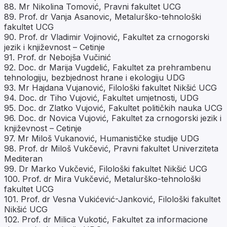
88. Mr Nikolina Tomović, Pravni fakultet UCG
89. Prof. dr Vanja Asanovic, Metalurško-tehnološki
fakultet UCG
90. Prof. dr Vladimir Vojinović, Fakultet za crnogorski
jezik i književnost – Cetinje
91. Prof. dr Nebojša Vučinić
92. Doc. dr Marija Vugdelić, Fakultet za prehrambenu
tehnologiju, bezbjednost hrane i ekologiju UDG
93. Mr Hajdana Vujanović, Filološki fakultet Nikšić UCG
94. Doc. dr Tiho Vujović, Fakultet umjetnosti, UDG
95. Doc. dr Zlatko Vujović, Fakultet političkih nauka UCG
96. Doc. dr Novica Vujović, Fakultet za crnogorski jezik i
književnost – Cetinje
97. Mr Miloš Vukanović, Humanističke studije UDG
98. Prof. dr Miloš Vukčević, Pravni fakultet Univerziteta
Mediteran
99. Dr Marko Vukčević, Filološki fakultet Nikšić UCG
100. Prof. dr Mira Vukčević, Metalurško-tehnološki
fakultet UCG
101. Prof. dr Vesna Vukićević-Janković, Filološki fakultet
Nikšić UCG
102. Prof. dr Milica Vukotić, Fakultet za informacione