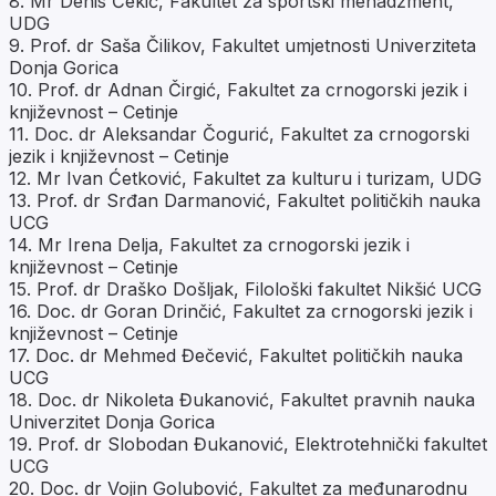
8. Mr Denis Čekić, Fakultet za sportski menadžment,
UDG
9. Prof. dr Saša Čilikov, Fakultet umjetnosti Univerziteta
Donja Gorica
10. Prof. dr Adnan Čirgić, Fakultet za crnogorski jezik i
književnost – Cetinje
11. Doc. dr Aleksandar Čogurić, Fakultet za crnogorski
jezik i književnost – Cetinje
12. Mr Ivan Ćetković, Fakultet za kulturu i turizam, UDG
13. Prof. dr Srđan Darmanović, Fakultet političkih nauka
UCG
14. Mr Irena Delja, Fakultet za crnogorski jezik i
književnost – Cetinje
15. Prof. dr Draško Došljak, Filološki fakultet Nikšić UCG
16. Doc. dr Goran Drinčić, Fakultet za crnogorski jezik i
književnost – Cetinje
17. Doc. dr Mehmed Đečević, Fakultet političkih nauka
UCG
18. Doc. dr Nikoleta Đukanović, Fakultet pravnih nauka
Univerzitet Donja Gorica
19. Prof. dr Slobodan Đukanović, Elektrotehnički fakultet
UCG
20. Doc. dr Vojin Golubović, Fakultet za međunarodnu