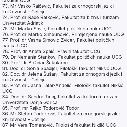
fakultet UCG
73. Mr Vasko Raičević, Fakultet za crnogorski jezik i
književnost – Cetinje
74. Prof. dr Rade Ratković, Fakultet za biznis i turizam
Univerzitet Adriatik
75. Mr Marko Savić, Fakultet političkih nauka UCG
76. Prof. dr Marko Simeunović, Primijenjene nauke UDG
77. Prof. dr Vesna Simović-Zvicer, Fakultet političkih
nauka UCG
78. Prof. dr Aneta Spaić, Pravni fakultet UCG
79. Dr Nemanja Stankov, Fakultet političkih nauka UCG
80. Prof. dr Božidar Šekularac
81. Doc. dr Sonja Špadijer, Filološki fakultet Nikšić UCG
82. Doc. dr Jelena Šušanj, Fakultet za crnogorski jezik i
književnost – Cetinje
83. Prof. dr Jasna Tatar-Anđelić, Filološki fakultet Nikšić
UCG
84. Doc. dr Sandra Tinaj, Fakultet za kulturu i turizam
Univerziteta Donja Gorica
85. Prof. mr Rajko Todorović Todor
86. Mr Stefan Todorović, Fakultet za crnogorski jezik i
književnost – Cetinje
87. Mr Vera Tomanović, Filološki fakultet Nikšić UCG