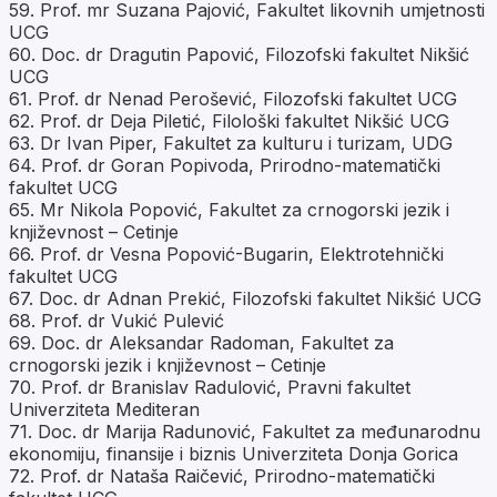
59. Prof. mr Suzana Pajović, Fakultet likovnih umjetnosti
UCG
60. Doc. dr Dragutin Papović, Filozofski fakultet Nikšić
UCG
61. Prof. dr Nenad Perošević, Filozofski fakultet UCG
62. Prof. dr Deja Piletić, Filološki fakultet Nikšić UCG
63. Dr Ivan Piper, Fakultet za kulturu i turizam, UDG
64. Prof. dr Goran Popivoda, Prirodno-matematički
fakultet UCG
65. Mr Nikola Popović, Fakultet za crnogorski jezik i
književnost – Cetinje
66. Prof. dr Vesna Popović-Bugarin, Elektrotehnički
fakultet UCG
67. Doc. dr Adnan Prekić, Filozofski fakultet Nikšić UCG
68. Prof. dr Vukić Pulević
69. Doc. dr Aleksandar Radoman, Fakultet za
crnogorski jezik i književnost – Cetinje
70. Prof. dr Branislav Radulović, Pravni fakultet
Univerziteta Mediteran
71. Doc. dr Marija Radunović, Fakultet za međunarodnu
ekonomiju, finansije i biznis Univerziteta Donja Gorica
72. Prof. dr Nataša Raičević, Prirodno-matematički