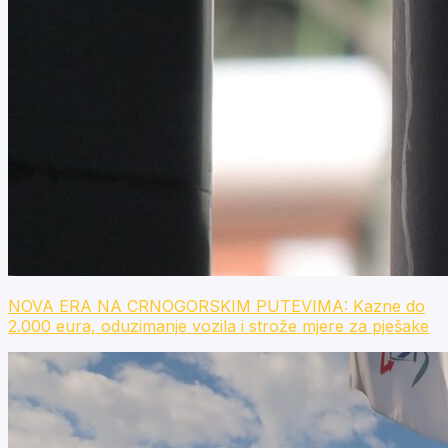
NOVA ERA NA CRNOGORSKIM PUTEVIMA: Kazne do
2.000 eura, oduzimanje vozila i strože mjere za pješake