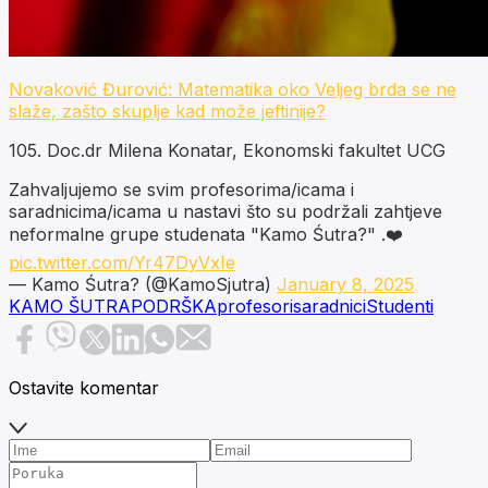
Novaković Đurović: Matematika oko Veljeg brda se ne
slaže, zašto skuplje kad može jeftinije?
105. Doc.dr Milena Konatar, Ekonomski fakultet UCG
Zahvaljujemo se svim profesorima/icama i
saradnicima/icama u nastavi što su podržali zahtjeve
neformalne grupe studenata "Kamo Śutra?" .❤️
pic.twitter.com/Yr47DyVxIe
— Kamo Śutra? (@KamoSjutra)
January 8, 2025
KAMO ŠUTRA
PODRŠKA
profesori
saradnici
Studenti
Ostavite komentar