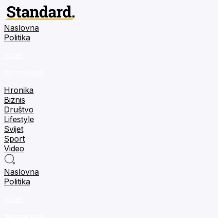
Naslovna
Politika
m:tel
tehnologija
Hronika
Biznis
Društvo
Lifestyle
Svijet
Sport
Video
Naslovna
Politika
m:tel
tehnologija