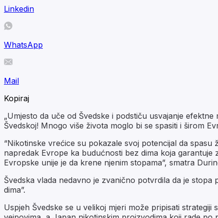
Linkedin
WhatsApp
Mail
Kopiraj
„Umjesto da uče od Švedske i podstiču usvajanje efektne m
Švedskoj! Mnogo više života moglo bi se spasiti i širom Ev
“Nikotinske vrećice su pokazale svoj potencijal da spas
napredak Evrope ka budućnosti bez dima koja garantuje zdra
Evropske unije je da krene njenim stopama”, smatra Durin
Švedska vlada nedavno je zvanično potvrdila da je stopa pu
dima”.
Uspjeh Švedske se u velikoj mjeri može pripisati strategij
vejpovima, a Japan nikotinskim proizvodima koji rade po pr