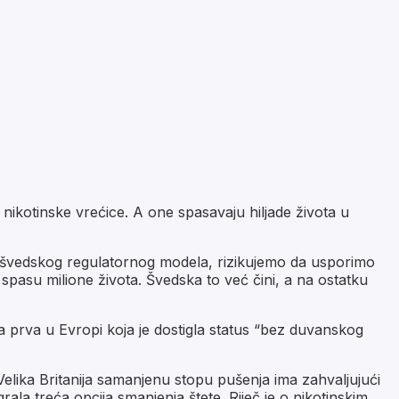
nikotinske vrećice. A one spasavaju hiljade života u
g švedskog regulatornog modela, rizikujemo da usporimo
spasu milione života. Švedska to već čini, a na ostatku
a prva u Evropi koja je dostigla status “bez duvanskog
Velika Britanija samanjenu stopu pušenja ima zahvaljujući
la treća opcija smanjenja štete. Riječ je o nikotinskim