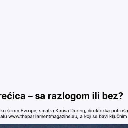
rećica – sa razlogom ili bez?
ku širom Evrope, smatra Karisa During, direktorka potroša
lu www.theparliamentmagazine.eu, a koji se bavi ključnim p