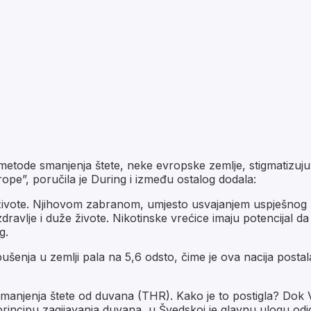
etode smanjenja štete, neke evropske zemlje, stigmatizuju 
rope”, poručila je During i između ostalog dodala:
u živote. Njihovom zabranom, umjesto usvajanjem uspješno
vlje i duže živote. Nikotinske vrećice imaju potencijal da 
g.
šenja u zemlji pala na 5,6 odsto, čime je ova nacija postal
i smanjenja štete od duvana (THR). Kako je to postigla? Dok 
incipu zagijavanja duvana, u Švedskoj je glavnu ulogu odigra