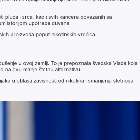
sti pluća i srca, kao i svih kancera povezanih sa
om istorijom upotrebe duvana.
nskih proizvoda poput nikotinskih vrećica.
 pušenje u ovoj zemlji. To je prepoznala švedska Vlada koja
o na ovu manje štetnu alternativu.
ka u oblasti zavisnosti od nikotina i smanjenja štetnosti