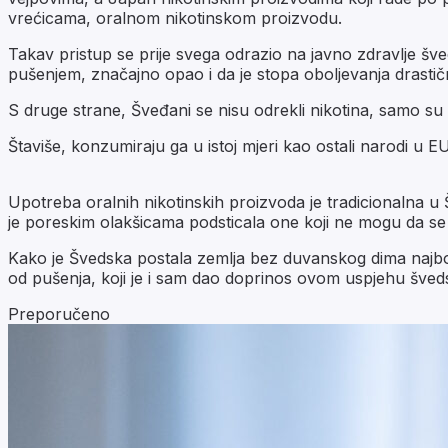
vrećicama, oralnom nikotinskom proizvodu.
Takav pristup se prije svega odrazio na javno zdravlje šved
pušenjem, značajno opao i da je stopa oboljevanja drasti
S druge strane, Šveđani se nisu odrekli nikotina, samo su u
Štaviše, konzumiraju ga u istoj mjeri kao ostali narodi u EU
Upotreba oralnih nikotinskih proizvoda je tradicionalna u 
je poreskim olakšicama podsticala one koji ne mogu da se 
Kako je Švedska postala zemlja bez duvanskog dima najbolje
od pušenja, koji je i sam dao doprinos ovom uspjehu šveds
Preporučeno