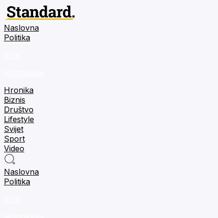
Naslovna
Politika
m:tel
tehnologija
Hronika
Biznis
Društvo
Lifestyle
Svijet
Sport
Video
Naslovna
Politika
m:tel
tehnologija