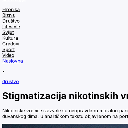
Hronika
Biznis
Društvo
Lifestyle
Svijet
Kultura
Gradovi
Sport
Video
Naslovna
•
drustvo
Stigmatizacija nikotinskih v
Nikotinske vrećice izazvale su neopravdanu moralnu pani
duvanskog dima, u analitičkom tekstu objavljenom na porta