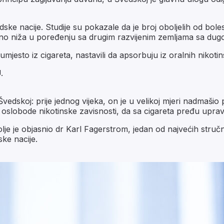
ske nacije. Studije su pokazale da je broj oboljelih od bole
čno niža u poređenju sa drugim razvijenim zemljama sa dug
mjesto iz cigareta, nastavili da apsorbuju iz oralnih nikoti
.
Švedskoj: prije jednog vijeka, on je u velikoj mjeri nadmašio
oslobode nikotinske zavisnosti, da sa cigareta pređu uprav
 je objasnio dr Karl Fagerstrom, jedan od najvećih stručnja
ke nacije.