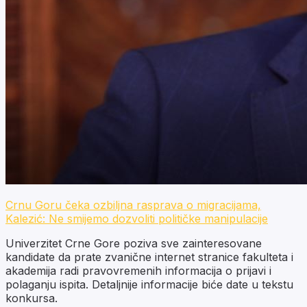
Crnu Goru čeka ozbiljna rasprava o migracijama,
Kalezić: Ne smijemo dozvoliti političke manipulacije
Univerzitet Crne Gore poziva sve zainteresovane
kandidate da prate zvanične internet stranice fakulteta i
akademija radi pravovremenih informacija o prijavi i
polaganju ispita. Detaljnije informacije biće date u tekstu
konkursa.