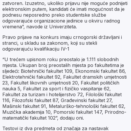
zatvoren. Izuzetno, ukoliko prijavu nije moguće podnijeti
elektronskim putem, kandidati će imati mogućnost da je
podnesu neposredno preko studentske službe
odgovarajuće organizacione jedinice u okviru radnog
vremena”, navode iz Univerziteta.
Pravo prijave na konkurs imaju crnogorski državljani i
stranci, u skladu sa zakonom, koji su stekli
odgovarajuću kvalifikaciju IV-1
“U trećem upisnom roku preostalo je 1.111 slobodnih
mjesta. Ukupan broj preostalih mjesta po fakultetima je
sljedeći: Biotehnički fakultet 109, Ekonomski fakultet 86,
Elektrotehnički fakultet 92, Fakultet dramskih umjetnosti
23, Fakultet likovnih umjetnosti 20, Fakultet političkih
nauka 5, Fakultet za sport i fizičko vaspitanje 62,
Fakultet za turizam i hotelijerstvo 72, Filološki fakultet
116, Filozofski fakultet 87, Građevinski fakultet 27,
Mašinski fakultet 91, Metalurško-tehnološki fakultet 62,
Muzička akademija 10, Pomorski fakultet 147, Prirodno-
matematički fakultet 102”, dodaju oni.
Testovi iz dva predmeta od značaja za nastavak