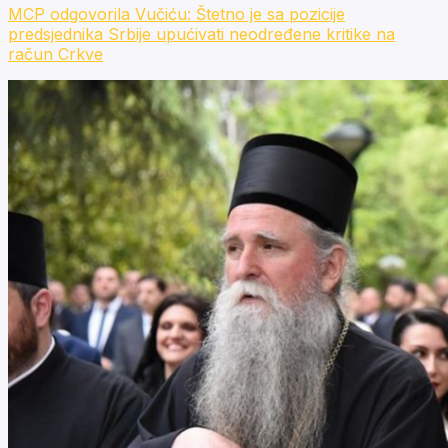
MCP odgovorila Vučiću: Štetno je sa pozicije
predsjednika Srbije upućivati neodređene kritike na
račun Crkve