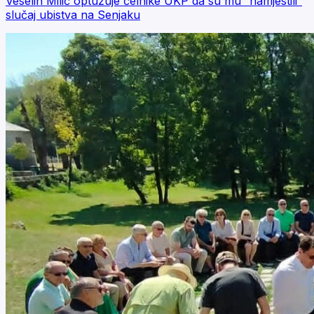
Veselin Milić optužuje čelnike UKP da su mu “namjestili“
slučaj ubistva na Senjaku