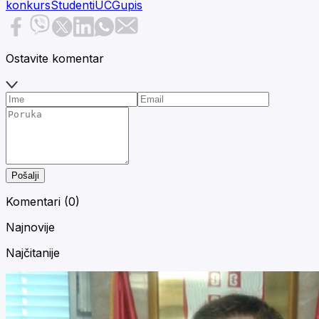
konkurs
Studenti
UCG
upis
Ostavite komentar
Pošalji
Komentari (
0
)
Najnovije
Najčitanije