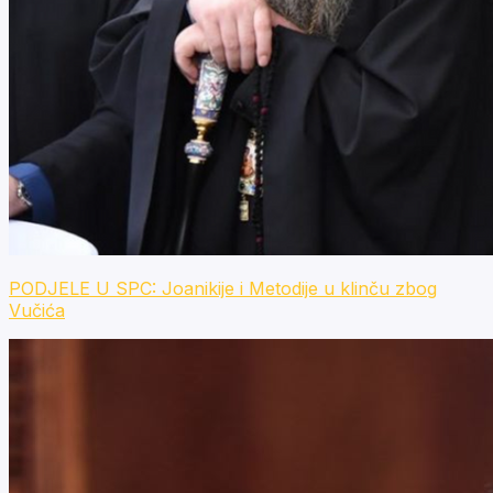
PODJELE U SPC: Joanikije i Metodije u klinču zbog
Vučića