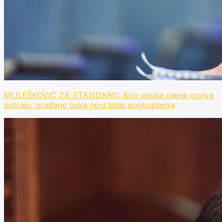
MULEŠKOVIĆ ZA STANDARD: Ako visoke cijene goriva
potraju, građane čeka novi talas poskupljenja