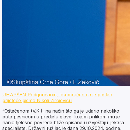
UHAPŠEN Podgoričanin, osumnjičen da je poslao
prijeteće pismo Nikoli Zirojeviću
“Oštećenom (V.K.), na način što ga je udario nekoliko
puta pesnicom u predjelu glave, kojom prilikom mu je
nanio tjelesne povrede bliže opisane u izvještaju ljekara
specijaliste. Državni tužilac je dana 29.10.2024. godine,