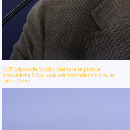
MCP odgovorila Vučiću: Štetno je sa pozicije
predsjednika Srbije upućivati neodređene kritike na
račun Crkve