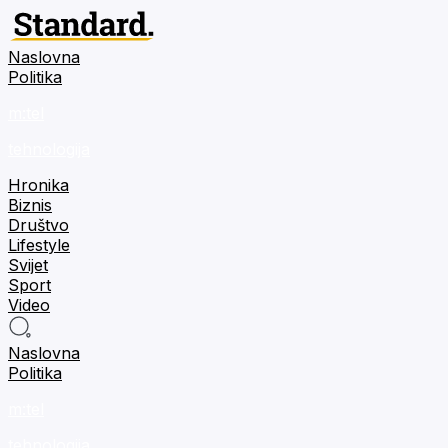
Naslovna
Politika
m:tel
tehnologija
Hronika
Biznis
Društvo
Lifestyle
Svijet
Sport
Video
Naslovna
Politika
m:tel
tehnologija