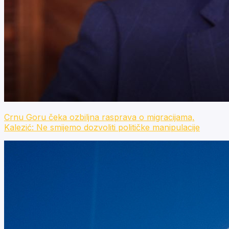
Crnu Goru čeka ozbiljna rasprava o migracijama,
Kalezić: Ne smijemo dozvoliti političke manipulacije