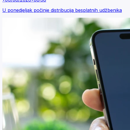
U ponedjeljak počinje distribucija besplatnih udžbenika