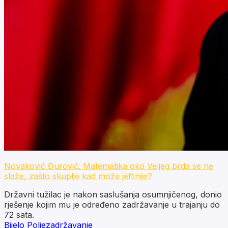
Novaković Đurović: Matematika oko Veljeg brda se ne
slaže, zašto skuplje kad može jeftinije?
Državni tužilac je nakon saslušanja osumnjičenog, donio
rješenje kojim mu je određeno zadržavanje u trajanju do
72 sata.
Bijelo Polje
zadržavanje