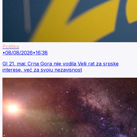
Politika
•
08/08/2026
•
16:38
GI 21. maj: Crna Gora nije vodila Velji rat za srpske
interese, već za svoju nezavisnost