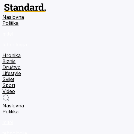
Naslovna
Politika
m:tel
tehnologija
Hronika
Biznis
Društvo
Lifestyle
Svijet
Sport
Video
Naslovna
Politika
m:tel
tehnologija