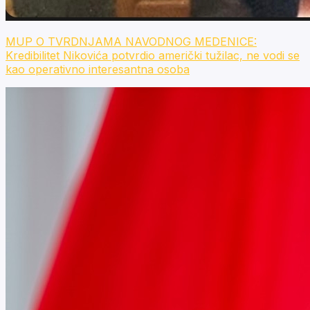
MUP O TVRDNJAMA NAVODNOG MEDENICE:
Kredibilitet Nikovića potvrdio američki tužilac, ne vodi se
kao operativno interesantna osoba