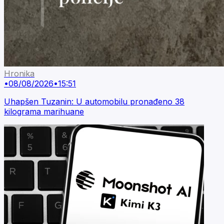
Hronika
•
08/08/2026
•
15:51
Uhapšen Tuzanin: U automobilu pronađeno 38
kilograma marihuane