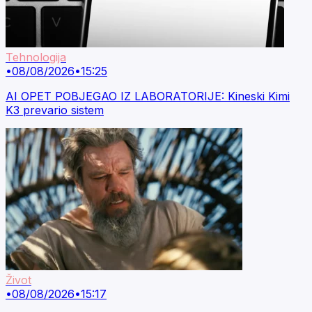
Tehnologija
•
08/08/2026
•
15:25
AI OPET POBJEGAO IZ LABORATORIJE: Kineski Kimi
K3 prevario sistem
Život
•
08/08/2026
•
15:17