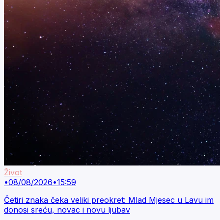
Život
•
08/08/2026
•
15:59
Četiri znaka čeka veliki preokret: Mlad Mjesec u Lavu im
donosi sreću, novac i novu ljubav