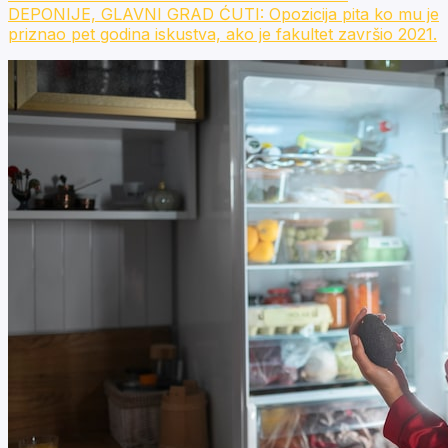
DEPONIJE, GLAVNI GRAD ĆUTI: Opozicija pita ko mu je
priznao pet godina iskustva, ako je fakultet završio 2021.