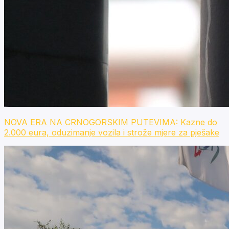
NOVA ERA NA CRNOGORSKIM PUTEVIMA: Kazne do
2.000 eura, oduzimanje vozila i strože mjere za pješake