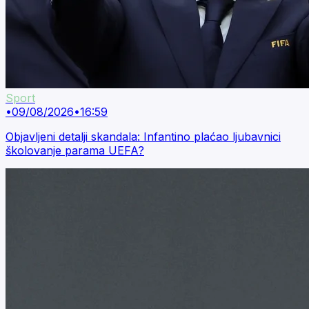
Sport
•
09/08/2026
•
16:59
Objavljeni detalji skandala: Infantino plaćao ljubavnici
školovanje parama UEFA?