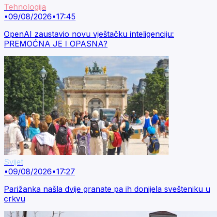
Tehnologija
•
09/08/2026
•
17:45
OpenAI zaustavio novu vještačku inteligenciju:
PREMOĆNA JE I OPASNA?
Svijet
•
09/08/2026
•
17:27
Parižanka našla dvije granate pa ih donijela svešteniku u
crkvu