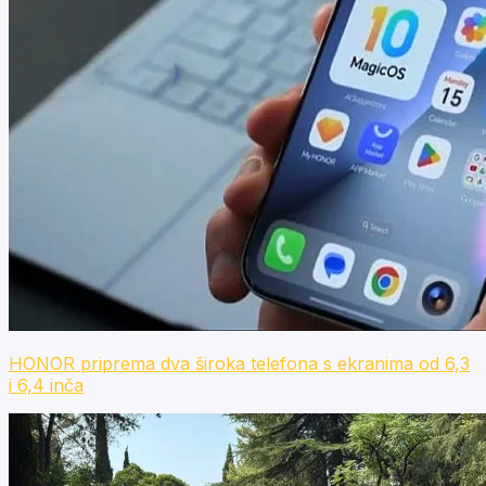
HONOR priprema dva široka telefona s ekranima od 6,3
i 6,4 inča