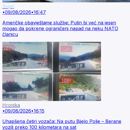
Svijet
•
09/08/2026
•
16:47
Američke obavještajne službe: Putin bi već na jesen
mogao da pokrene ograničeni napad na neku NATO
članicu
Hronika
•
09/08/2026
•
16:15
Uhapšena četiri vozača: Na putu Bijelo Polje – Berane
vozili preko 100 kilometara na sat