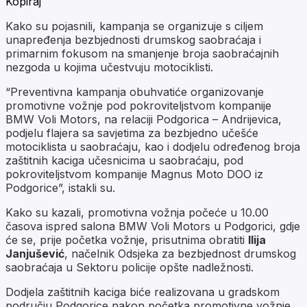
Kopiraj
Kako su pojasnili, kampanja se organizuje s ciljem
unapređenja bezbjednosti drumskog saobraćaja i
primarnim fokusom na smanjenje broja saobraćajnih
nezgoda u kojima učestvuju motociklisti.
“Preventivna kampanja obuhvatiće organizovanje
promotivne vožnje pod pokroviteljstvom kompanije
BMW Voli Motors, na relaciji Podgorica – Andrijevica,
podjelu flajera sa savjetima za bezbjedno učešće
motociklista u saobraćaju, kao i dodjelu određenog broja
zaštitnih kaciga učesnicima u saobraćaju, pod
pokroviteljstvom kompanije Magnus Moto DOO iz
Podgorice”, istakli su.
Kako su kazali, promotivna vožnja počeće u 10.00
časova ispred salona BMW Voli Motors u Podgorici, gdje
će se, prije početka vožnje, prisutnima obratiti
Ilija
Janjušević
, načelnik Odsjeka za bezbjednost drumskog
saobraćaja u Sektoru policije opšte nadležnosti.
Dodjela zaštitnih kaciga biće realizovana u gradskom
području Podgorice nakon početka promotivne vožnje.