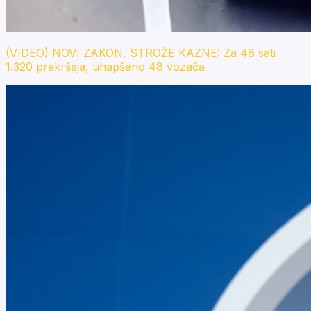
(VIDEO) NOVI ZAKON, STROŽE KAZNE: Za 48 sati
1.320 prekršaja, uhapšeno 48 vozača