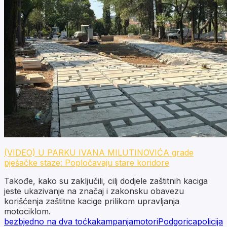
(VIDEO) U PARKU IVANA MILUTINOVIĆA grade
pješačke staze: Popločavaju stare koridore
Takođe, kako su zaključili, cilj dodjele zaštitnih kaciga
jeste ukazivanje na značaj i zakonsku obavezu
korišćenja zaštitne kacige prilikom upravljanja
motociklom.
bezbjedno na dva toćka
kampanja
motori
Podgorica
policija