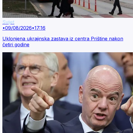
Svijet
•
09/08/2026
•
17:16
Uklonjena ukrajinska zastava iz centra Prištine nakon
četiri godine