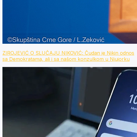
ZIROJEVIĆ O SLUČAJU NIKOVIĆ: Čudan je Nikin odnos
sa Demokratama, ali i sa našom konzulkom u Njujorku