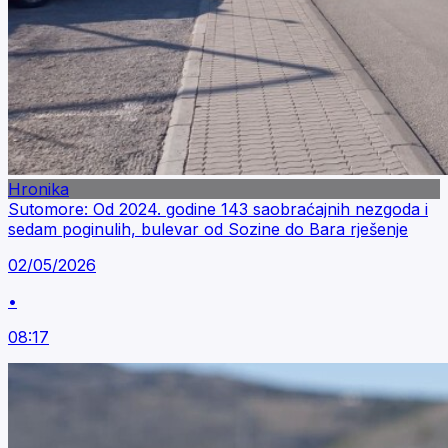
Hronika
Sutomore: Od 2024. godine 143 saobraćajnih nezgoda i
sedam poginulih, bulevar od Sozine do Bara rješenje
02/05/2026
•
08:17