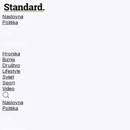
Naslovna
Politika
m:tel
tehnologija
Hronika
Biznis
Društvo
Lifestyle
Svijet
Sport
Video
Naslovna
Politika
m:tel
tehnologija