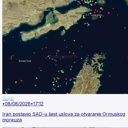
Svijet
•
08/08/2026
•
17:12
Iran postavio SAD-u šest uslova za otvaranje Ormuskog
moreuza