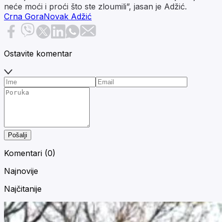
neće moći i proći što ste zloumili”, jasan je Adžić.
Crna Gora
Novak Adžić
Ostavite komentar
Pošalji
Komentari (
0
)
Najnovije
Najčitanije