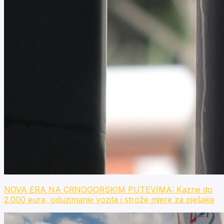
NOVA ERA NA CRNOGORSKIM PUTEVIMA: Kazne do
2.000 eura, oduzimanje vozila i strože mjere za pješake