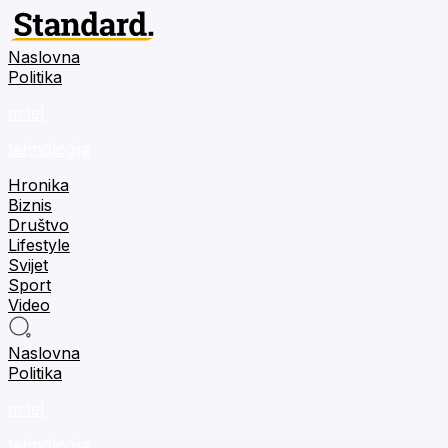
Naslovna
Politika
m:tel
tehnologija
Hronika
Biznis
Društvo
Lifestyle
Svijet
Sport
Video
Naslovna
Politika
m:tel
tehnologija