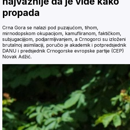
najvažnije da je vide kako
propada
Crna Gora se nalazi pod puzajućom, tihom,
mirnodopskom okupacijom, kamufliranom, faktičkom,
subjugacijijom, podjarmljivanjem, a Crnogorci su izloženi
brutalnoj asimilaciji, poručio je akademik i potpredsjednik
DANU i predsjednik Crnogorske evropske partije (CEP)
Novak Adžić.