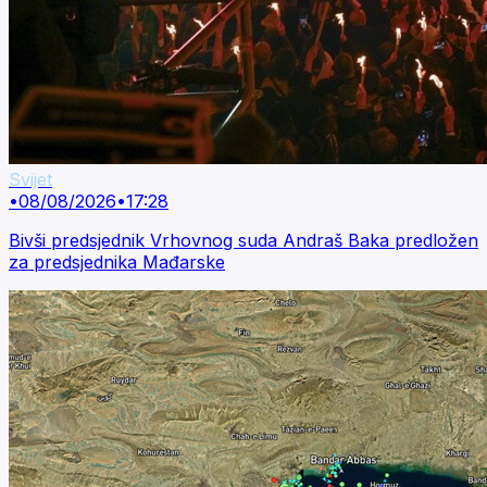
Svijet
•
08/08/2026
•
17:28
Bivši predsjednik Vrhovnog suda Andraš Baka predložen
za predsjednika Mađarske