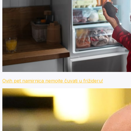
Ovih pet namirnica nemojte čuvati u frižideru!