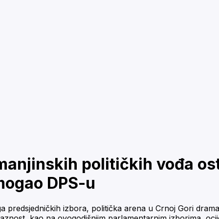
anjinskih političkih vođa os
omogao DPS-u
 predsjedničkih izbora, politička arena u Crnoj Gori dramat
laznost, kao na ovogodišnjim parlamentarnim izborima, ocijeni