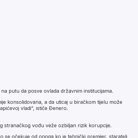
d na putu da posve ovlada državnim institucijama.
nije konsolidovana, a da uticaj u biračkom tijelu može
pićevoj vladi“, ističe Đenero.
g stranačkog vođu veže ozbiljan rizik korupcije.
se očekuje od onoga ko je tehnički premijer, staratelj