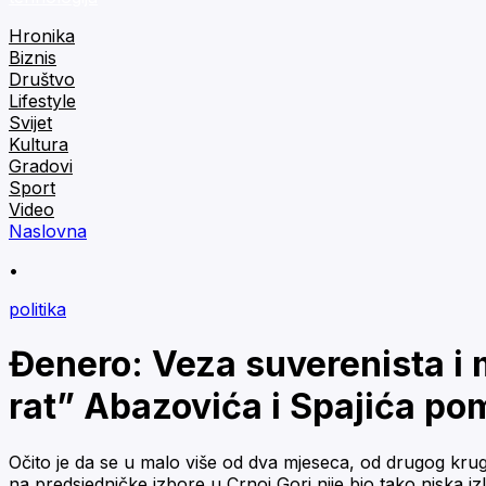
Hronika
Biznis
Društvo
Lifestyle
Svijet
Kultura
Gradovi
Sport
Video
Naslovna
•
politika
Đenero: Veza suverenista i m
rat” Abazovića i Spajića p
Očito je da se u malo više od dva mjeseca, od drugog kruga
na predsjedničke izbore u Crnoj Gori nije bio tako niska iz