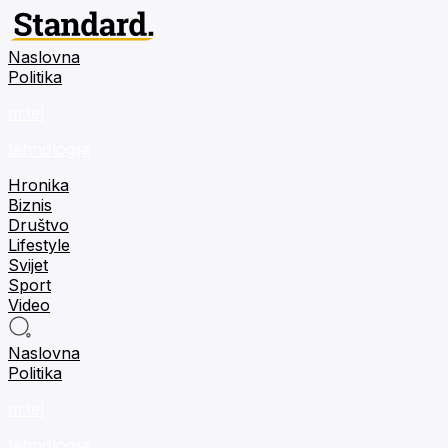
Naslovna
Politika
m:tel
tehnologija
Hronika
Biznis
Društvo
Lifestyle
Svijet
Sport
Video
Naslovna
Politika
m:tel
tehnologija