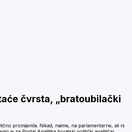
taće čvrsta, „bratoubilački
ično promijenila. Nikad, naime, na parlamentarne, ali ni
o je za Portal Analitika hrvatski politički analitičar