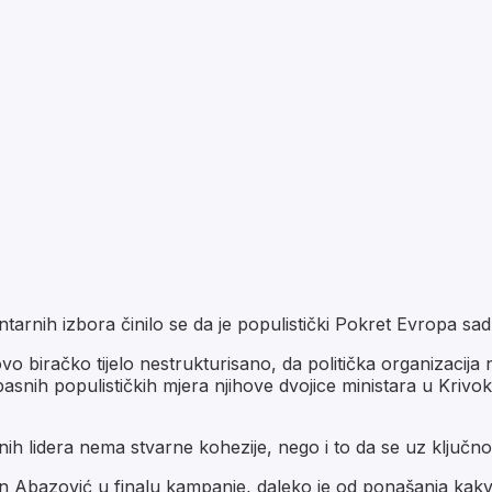
tarnih izbora činilo se da je populistički Pokret Evropa sa
o biračko tijelo nestrukturisano, da politička organizacija 
pasnih populističkih mjera njihove dvojice ministara u Krivoka
ih lidera nema stvarne kohezije, nego i to da se uz ključno
 Abazović u finalu kampanje, daleko je od ponašanja kakvo 