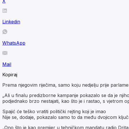
X
Linkedin
WhatsApp
Mail
Kopiraj
Prema njegovim riječima, samo koju nedjelju prije parlamen
„Ali u finalu predizborne kampanje pokazalo se da je njihov
podjednako brzo nestajati, kao što je i rastao, s vjetrom o
Spajić će teško vratiti politički rejting koji je imao
Nije se, dodaje, pokazalo samo to da među dvojicom ključn
„Ono što je kao premijer u tehničkom mandatu radio Dritan