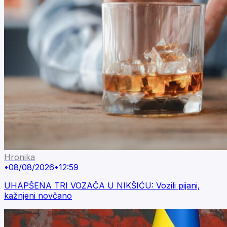
Hronika
•
08/08/2026
•
12:59
UHAPŠENA TRI VOZAČA U NIKŠIĆU: Vozili pijani,
kažnjeni novčano