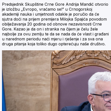
Predsjednik Skupštine Crne Gore Andrija Mandić otvorio
je izložbu „Evropo, vraćamo se!” u Crnogorskoj
akademiji nauka i umjetnosti odakle je poručio da će
sjutra doći na prijem premijera Milojka Spajića povodom
obilježavanja 20 godina od obnove nezavisnosti Crne
Gore. Kazao je da on i stranka na čijem je čelu žele
najbolje za ovu zemlju te da se nada da će vlast i građani
u narednom periodu naći mjeru i rješenje i za sva ona
druga pitanja koja toliko dugo opterećuju naše društvo.