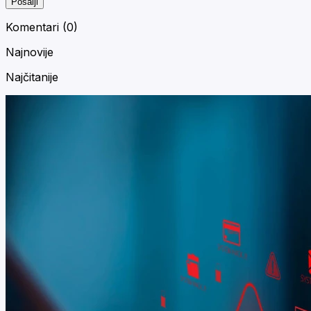
Pošalji
Komentari (
0
)
Najnovije
Najčitanije