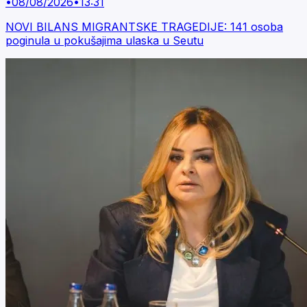
•
08/08/2026
•
13:31
NOVI BILANS MIGRANTSKE TRAGEDIJE: 141 osoba
poginula u pokušajima ulaska u Seutu