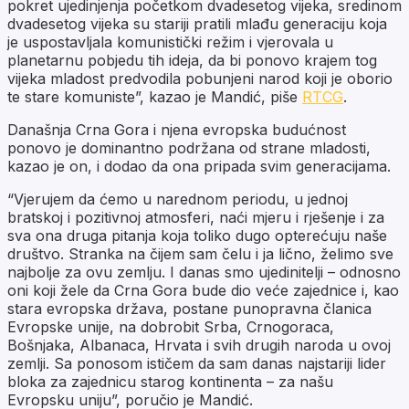
pokret ujedinjenja početkom dvadesetog vijeka, sredinom
dvadesetog vijeka su stariji pratili mlađu generaciju koja
je uspostavljala komunistički režim i vjerovala u
planetarnu pobjedu tih ideja, da bi ponovo krajem tog
vijeka mladost predvodila pobunjeni narod koji je oborio
te stare komuniste”, kazao je Mandić, piše
RTCG
.
Današnja Crna Gora i njena evropska budućnost
ponovo je dominantno podržana od strane mladosti,
kazao je on, i dodao da ona pripada svim generacijama.
“Vjerujem da ćemo u narednom periodu, u jednoj
bratskoj i pozitivnoj atmosferi, naći mjeru i rješenje i za
sva ona druga pitanja koja toliko dugo opterećuju naše
društvo. Stranka na čijem sam čelu i ja lično, želimo sve
najbolje za ovu zemlju. I danas smo ujedinitelji – odnosno
oni koji žele da Crna Gora bude dio veće zajednice i, kao
stara evropska država, postane punopravna članica
Evropske unije, na dobrobit Srba, Crnogoraca,
Bošnjaka, Albanaca, Hrvata i svih drugih naroda u ovoj
zemlji. Sa ponosom ističem da sam danas najstariji lider
bloka za zajednicu starog kontinenta – za našu
Evropsku uniju”, poručio je Mandić.