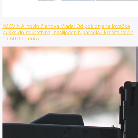
IMOVINA novih članova Vlade: Od poklonjene lovačke
puške do nekretnina, naslijeđenih parcela i kredita većih
od 80.000 eura