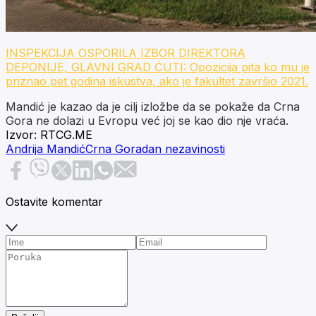
INSPEKCIJA OSPORILA IZBOR DIREKTORA
DEPONIJE, GLAVNI GRAD ĆUTI: Opozicija pita ko mu je
priznao pet godina iskustva, ako je fakultet završio 2021.
Mandić je kazao da je cilj izložbe da se pokaže da Crna
Gora ne dolazi u Evropu već joj se kao dio nje vraća.
Izvor:
RTCG.ME
Andrija Mandić
Crna Gora
dan nezavinosti
Ostavite komentar