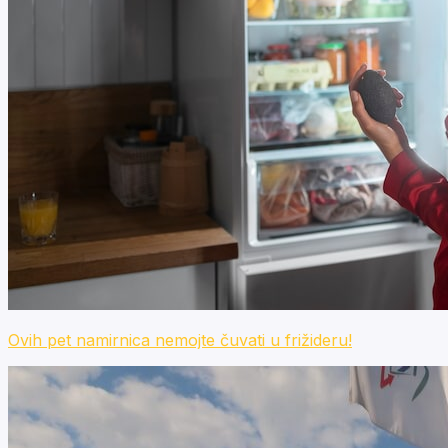
Ovih pet namirnica nemojte čuvati u frižideru!