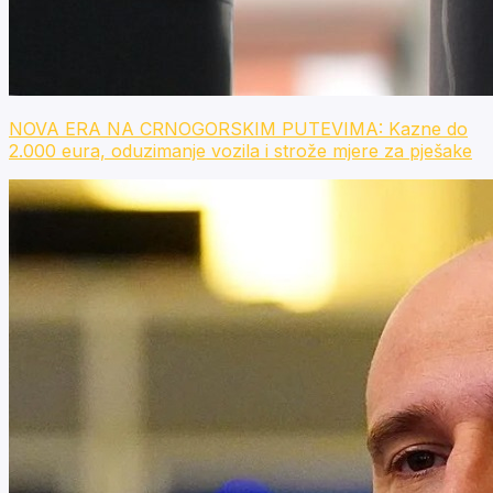
NOVA ERA NA CRNOGORSKIM PUTEVIMA: Kazne do
2.000 eura, oduzimanje vozila i strože mjere za pješake