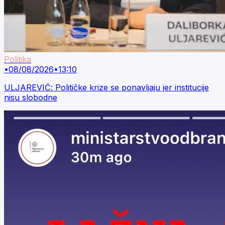
Politika
•
08/08/2026
•
13:10
ULJAREVIĆ: Političke krize se ponavljaju jer institucije
nisu slobodne