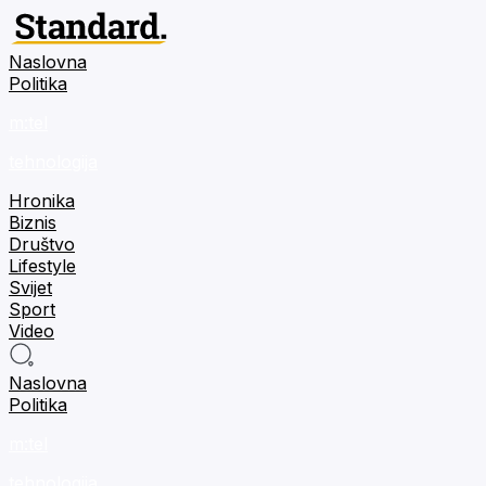
Naslovna
Politika
m:tel
tehnologija
Hronika
Biznis
Društvo
Lifestyle
Svijet
Sport
Video
Naslovna
Politika
m:tel
tehnologija