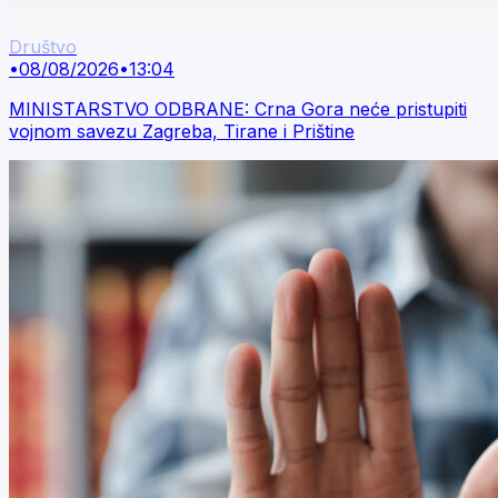
Društvo
•
08/08/2026
•
13:04
MINISTARSTVO ODBRANE: Crna Gora neće pristupiti
vojnom savezu Zagreba, Tirane i Prištine