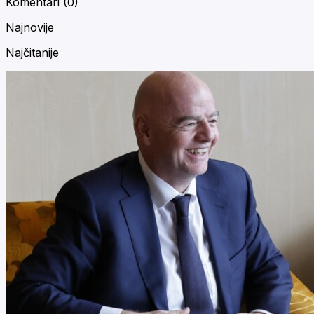
Komentari (
0
)
Najnovije
Najčitanije