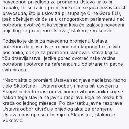
navedenog prijedloga za promjenu Ustava (iako bi
trebalo, jer se radi o promjeni kojom se jača nezavisnost
pravosuđa, što je uslov za pristupanje Crne Gore EU),
ipak očekujem da će se u crnogorskom parlamentu naći
potrebna dvotrećinska većina koja će izglasati navedeni
prijedlog za promjenu Ustava”, istakao je Vukčević.
Podsjetio je da je za navedenu promjenu Ustava
potrebno da glasa dvije trećine od ukupnog broja svih
poslanika, dok je za promjenu članova Ustava koji se
tiču državljanstva i jezika pored dvotrećinske većine
potrebna i potvrda na referendumu od strane tri petine
svih birača.
“Nacrt akta o promjeni Ustava sačinjava nadležno radno
tijelo Skupštine – Ustavni odbor, i mora biti usvojen u
Skupštini dvotrećinskom većinom svih poslanika koji se
nakon toga stavlja na javnu raspravu koja ne može biti
kraća od jednog mjeseca. Po završetku javne rasprave
Ustavni odbor utvrđuje prijedlog akta za promjenu
Ustava i pristupa se glasanju u Skupštini”, istakao je
Vukčević.