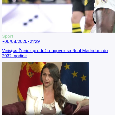
Sport
•
06/08/2026
•
21:29
Vinisijus Žunior produžio ugovor sa Real Madridom do
2032. godine