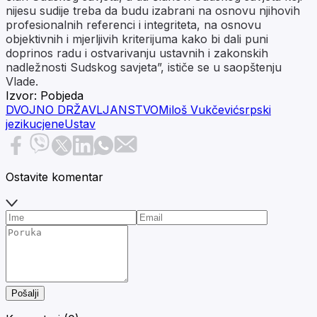
nijesu sudije treba da budu izabrani na osnovu njihovih
profesionalnih referenci i integriteta, na osnovu
objektivnih i mjerljivih kriterijuma kako bi dali puni
doprinos radu i ostvarivanju ustavnih i zakonskih
nadležnosti Sudskog savjeta”, ističe se u saopštenju
Vlade.
Izvor:
Pobjeda
DVOJNO DRŽAVLJANSTVO
Miloš Vukčević
srpski
jezik
ucjene
Ustav
Ostavite komentar
Pošalji