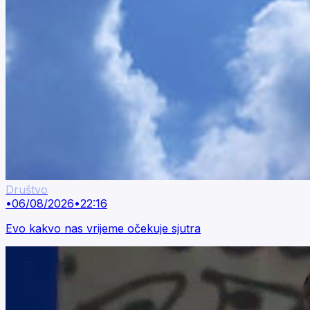
Društvo
•
06/08/2026
•
22:16
Evo kakvo nas vrijeme očekuje sjutra