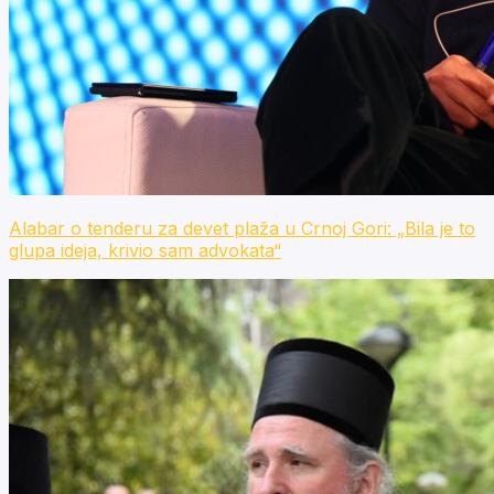
Alabar o tenderu za devet plaža u Crnoj Gori: „Bila je to
glupa ideja, krivio sam advokata“