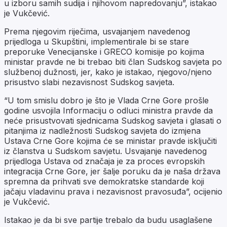
u izboru samih sudija i njihovom napredovanju”, istakao
je Vukčević.
Prema njegovim riječima, usvajanjem navedenog
prijedloga u Skupštini, implementirale bi se stare
preporuke Venecijanske i GRECO komisije po kojima
ministar pravde ne bi trebao biti član Sudskog savjeta po
službenoj dužnosti, jer, kako je istakao, njegovo/njeno
prisustvo slabi nezavisnost Sudskog savjeta.
“U tom smislu dobro je što je Vlada Crne Gore prošle
godine usvojila Informaciju o odluci ministra pravde da
neće prisustvovati sjednicama Sudskog savjeta i glasati o
pitanjima iz nadležnosti Sudskog savjeta do izmjena
Ustava Crne Gore kojima će se ministar pravde isključiti
iz članstva u Sudskom savjetu. Usvajanje navedenog
prijedloga Ustava od značaja je za proces evropskih
integracija Crne Gore, jer šalje poruku da je naša država
spremna da prihvati sve demokratske standarde koji
jačaju vladavinu prava i nezavisnost pravosuđa”, ocijenio
je Vukčević.
Istakao je da bi sve partije trebalo da budu usaglašene