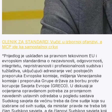
OLENIK ZA STANDARD: Vučić u izbornoj ofanzivi, a
MCP ide ka samostalnoj crkvi
“Prijedlog je usklađen sa pravnom tekovinom EU i
evropskim standardima o nezavisnosti, odgovornosti,
integritetu, nepristrasnosti i profesionalnosti sudstva i
tužilaštva, uključujući adresiranje već postojećih
preporuka Evropske komisije, mišljenja Venecijanske
komisije i preporuka Grupe država za borbu protiv
korupcije Savjeta Evrope (GRECO). U diskusiji je
ocijenjena opravdanom potreba za promjenom
navedenih ustavnih odredaba u pogledu sastava
Sudskog savjeta da većinu treba da čine sudije koje su
izabrane od svih sudija, da ministar pravde ne treba biti
član Sudskog savjeta, a da članovi Sudskog savjeta koji