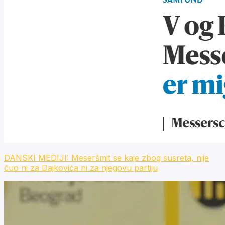
DANSKI MEDIJI: Meseršmit se kaje zbog susreta, nije
čuo ni za Dajkovića ni za njegovu partiju