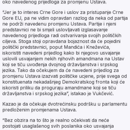
oko navedenog prijedloga za promjenu Ustava.
“Jer je to interes Crne Gore i uslov za pristupanje Crne
Gore EU, pa ne vidim opravdan razlog da neka od partija
ne podrži navedenu promjenu Ustava. Partije i njeni
predstavnici ne bi smjeli uslovljavati izglasavanje
navedenog prijedloga radi ostvarivanja svojih političkih
ciljeva. Stoga stoji opravdana bojaznost da će pojedini
politički predstavnici, poput Mandića i Kneževića,
iskoristiti navedeni prijedlog kako bi njegovo usvajanje
uslovili usvajanjem nekih njihovih amandmana na Ustav
koji se tiču uvođenja dvojnog državljanstva i srpskog
jezika. Tako da očekujem da će navedeni prijedlog za
promjenu Ustava izazvati političke ucjene, prije svega od
konstituenata nekadašnjeg Demokratskog fronta koji će
iskoristi priliku da proguraju amandmane koji se tiču
državljanstva i srpskog jezika”, istakao je Vukčević.
Kazao je da očekuje dvotrećinsku podršku u parlamentu
predloženim promjenama Ustava.
“Bez obzira na to što je realno očekivati da neće
postojati usaglašenog svih poslanika oko usvajanja