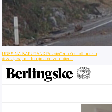
UDES NA BARUTANI: Povrijeđeno šest albanskih
državljana, među njima četvoro djece