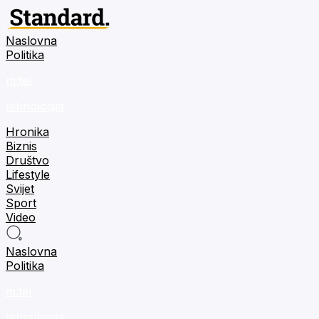
Naslovna
Politika
m:tel
tehnologija
Hronika
Biznis
Društvo
Lifestyle
Svijet
Sport
Video
Naslovna
Politika
m:tel
tehnologija