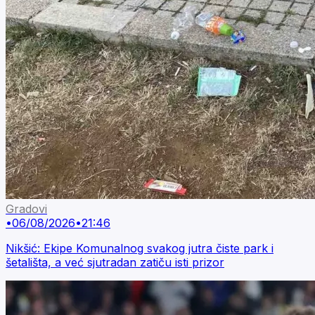
Gradovi
•
06/08/2026
•
21:46
Nikšić: Ekipe Komunalnog svakog jutra čiste park i
šetališta, a već sjutradan zatiču isti prizor