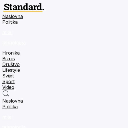
Naslovna
Politika
m:tel
tehnologija
Hronika
Biznis
Društvo
Lifestyle
Svijet
Sport
Video
Naslovna
Politika
m:tel
tehnologija