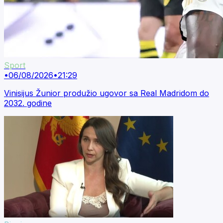
Sport
•
06/08/2026
•
21:29
Vinisijus Žunior produžio ugovor sa Real Madridom do
2032. godine