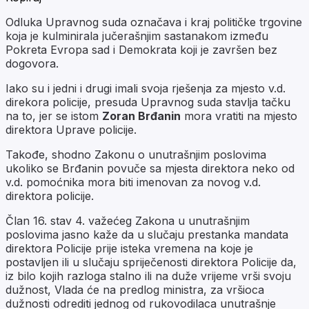
Odluka Upravnog suda označava i kraj političke trgovine
koja je kulminirala jučerašnjim sastanakom između
Pokreta Evropa sad i Demokrata koji je završen bez
dogovora.
Iako su i jedni i drugi imali svoja rješenja za mjesto v.d.
direkora policije, presuda Upravnog suda stavlja tačku
na to, jer se istom
Zoran Brđanin
mora vratiti na mjesto
direktora Uprave policije.
Takođe, shodno Zakonu o unutrašnjim poslovima
ukoliko se Brđanin povuče sa mjesta direktora neko od
v.d. pomoćnika mora biti imenovan za novog v.d.
direktora policije.
Član 16. stav 4. važećeg Zakona u unutrašnjim
poslovima jasno kaže da u slučaju prestanka mandata
direktora Policije prije isteka vremena na koje je
postavljen ili u slučaju spriječenosti direktora Policije da,
iz bilo kojih razloga stalno ili na duže vrijeme vrši svoju
dužnost, Vlada će na predlog ministra, za vršioca
dužnosti odrediti jednog od rukovodilaca unutrašnje