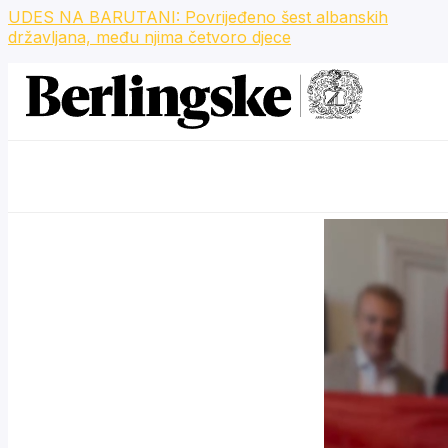
UDES NA BARUTANI: Povrijeđeno šest albanskih
državljana, među njima četvoro djece