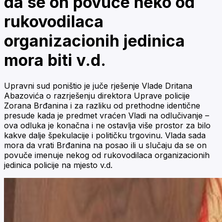
da se on povuče neko od
rukovodilaca
organizacionih jedinica
mora biti v.d.
Upravni sud poništio je juče rješenje Vlade Dritana
Abazovića o razrješenju direktora Uprave policije
Zorana Brđanina i za razliku od prethodne identične
presude kada je predmet vraćen Vladi na odlučivanje –
ova odluka je konačna i ne ostavlja više prostor za bilo
kakve dalje špekulacije i političku trgovinu. Vlada sada
mora da vrati Brđanina na posao ili u slučaju da se on
povuče imenuje nekog od rukovodilaca organizacionih
jedinica policije na mjesto v.d.