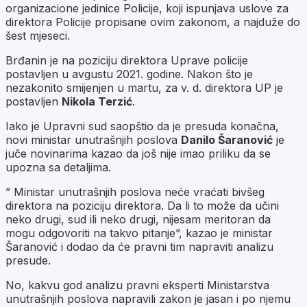
organizacione jedinice Policije, koji ispunjava uslove za
direktora Policije propisane ovim zakonom, a najduže do
šest mjeseci.
Brđanin je na poziciju direktora Uprave policije
postavljen u avgustu 2021. godine. Nakon što je
nezakonito smijenjen u martu, za v. d. direktora UP je
postavljen
Nikola Terzić
.
Iako je Upravni sud saopštio da je presuda konačna,
novi ministar unutrašnjih poslova
Danilo Šaranović
je
juče novinarima kazao da još nije imao priliku da se
upozna sa detaljima.
” Ministar unutrašnjih poslova neće vraćati bivšeg
direktora na poziciju direktora. Da li to može da učini
neko drugi, sud ili neko drugi, nijesam meritoran da
mogu odgovoriti na takvo pitanje”, kazao je ministar
Šaranović i dodao da će pravni tim napraviti analizu
presude.
No, kakvu god analizu pravni eksperti Ministarstva
unutrašnjih poslova napravili zakon je jasan i po njemu