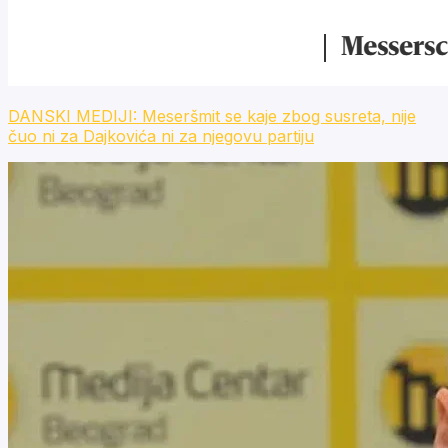
DANSKI MEDIJI: Meseršmit se kaje zbog susreta, nije
čuo ni za Dajkovića ni za njegovu partiju