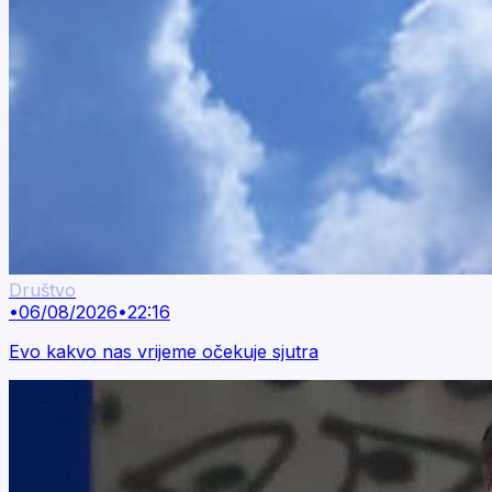
Društvo
•
06/08/2026
•
22:16
Evo kakvo nas vrijeme očekuje sjutra