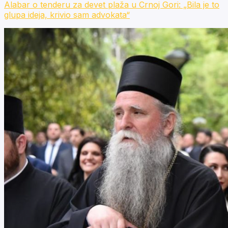
Alabar o tenderu za devet plaža u Crnoj Gori: „Bila je to
glupa ideja, krivio sam advokata“