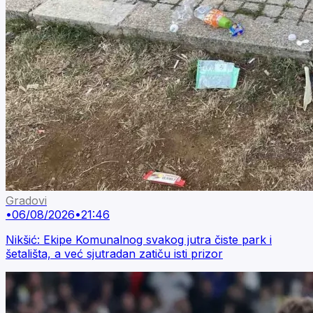
Gradovi
•
06/08/2026
•
21:46
Nikšić: Ekipe Komunalnog svakog jutra čiste park i
šetališta, a već sjutradan zatiču isti prizor