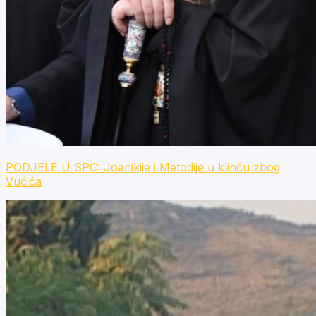
PODJELE U SPC: Joanikije i Metodije u klinču zbog
Vučića