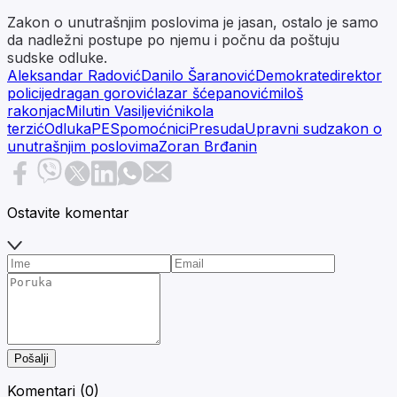
Zakon o unutrašnjim poslovima je jasan, ostalo je samo
da nadležni postupe po njemu i počnu da poštuju
sudske odluke.
Aleksandar Radović
Danilo Šaranović
Demokrate
direktor
policije
dragan gorović
lazar šćepanović
miloš
rakonjac
Milutin Vasiljević
nikola
terzić
Odluka
PES
pomoćnici
Presuda
Upravni sud
zakon o
unutrašnjim poslovima
Zoran Brđanin
Ostavite komentar
Pošalji
Komentari (
0
)