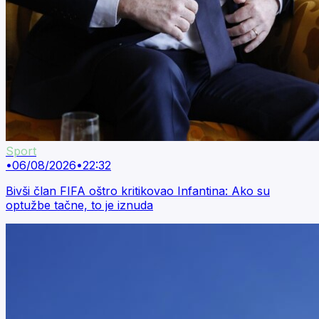
Sport
•
06/08/2026
•
22:32
Bivši član FIFA oštro kritikovao Infantina: Ako su
optužbe tačne, to je iznuda