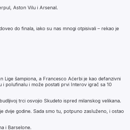
erpul, Aston Vilu i Arsenal.
doveo do finala, iako su nas mnogi otpisivali – rekao je
lman Lige šampiona, a Francesco Aćerbi je kao defanzivni
i polufinalu i može postati prvi Interov igrač sa 10
zbudljivoj trci osvojio Skudeto ispred milanskog velikana.
rije dvije godine. Sada smo tu, potpuno zasluženo, i ostao
na i Barselone.