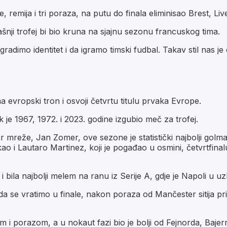
 remija i tri poraza, na putu do finala eliminisao Brest, Liv
ašnji trofej bi bio kruna na sjajnu sezonu francuskog tima.
adimo identitet i da igramo timski fudbal. Takav stil nas je 
 evropski tron i osvoji četvrtu titulu prvaka Evrope.
k je 1967, 1972. i 2023. godine izgubio meč za trofej.
var mreže, Jan Zomer, ove sezone je statistički najbolji go
 i Lautaro Martinez, koji je pogađao u osmini, četvrtfinalu 
 i bila najbolji melem na ranu iz Serije A, gdje je Napoli u u
i da se vratimo u finale, nakon poraza od Mančester sitija p
em i porazom, a u nokaut fazi bio je bolji od Fejnorda, Bajer