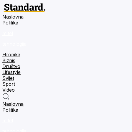
Naslovna
Politika
m:tel
tehnologija
Hronika
Biznis
Društvo
Lifestyle
Svijet
Sport
Video
Naslovna
Politika
m:tel
tehnologija