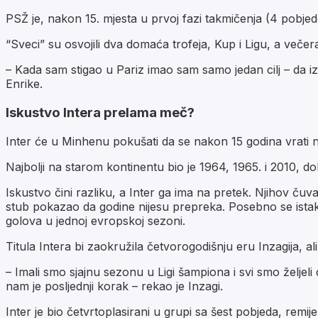
PSŽ je, nakon 15. mjesta u prvoj fazi takmičenja (4 pobjede,
“Sveci” su osvojili dva domaća trofeja, Kup i Ligu, a večer
– Kada sam stigao u Pariz imao sam samo jedan cilj – da izgr
Enrike.
Iskustvo Intera prelama meč?
Inter će u Minhenu pokušati da se nakon 15 godina vrati na
Najbolji na starom kontinentu bio je 1964, 1965. i 2010, do
Iskustvo čini razliku, a Inter ga ima na pretek. Njihov ču
stub pokazao da godine nijesu prepreka. Posebno se istakao
golova u jednoj evropskoj sezoni.
Titula Intera bi zaokružila četvorogodišnju eru Inzagija, ali
– Imali smo sjajnu sezonu u Ligi šampiona i svi smo željel
nam je posljednji korak – rekao je Inzagi.
Inter je bio četvrtoplasirani u grupi sa šest pobjeda, remij