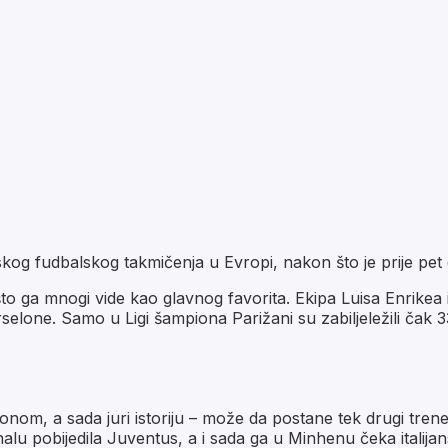
skog fudbalskog takmičenja u Evropi, nakon što je prije pet
ga mnogi vide kao glavnog favorita. Ekipa Luisa Enrikea im
elone. Samo u Ligi šampiona Parižani su zabiljeležili čak 33 
om, a sada juri istoriju – može da postane tek drugi trener 
alu pobijedila Juventus, a i sada ga u Minhenu čeka italijans