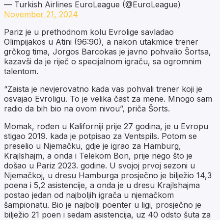
— Turkish Airlines EuroLeague (@EuroLeague)
November 21, 2024
Pariz je u prethodnom kolu Evrolige savladao
Olimpijakos u Atini (96:90), a nakon utakmice trener
grčkog tima, Jorgos Barcokas je javno pohvalio Šortsa,
kazavši da je riječ o specijalnom igraču, sa ogromnim
talentom.
“Zaista je nevjerovatno kada vas pohvali trener koji je
osvajao Evroligu. To je velika čast za mene. Mnogo sam
radio da bih bio na ovom nivou”, priča Šorts.
Momak, rođen u Kaliforniji prije 27 godina, je u Evropu
stigao 2019. kada je potpisao za Ventspils. Potom se
preselio u Njemačku, gdje je igrao za Hamburg,
Krajlshajm, a onda i Telekom Bon, prije nego što je
došao u Pariz 2023. godine. U svojoj prvoj sezoni u
Njemačkoj, u dresu Hamburga prosječno je bilježio 14,3
poena i 5,2 asistencije, a onda je u dresu Krajlshajma
postao jedan od najboljih igrača u njemačkom
šampionatu. Bio je najbolji poenter u ligi, prosječno je
bilježio 21 poen i sedam asistencija, uz 40 odsto šuta za