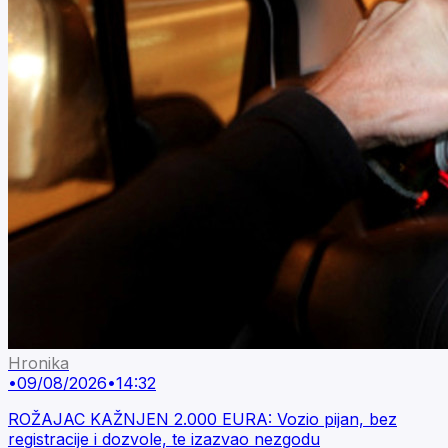
Hronika
•
09/08/2026
•
14:32
ROŽAJAC KAŽNJEN 2.000 EURA: Vozio pijan, bez
registracije i dozvole, te izazvao nezgodu