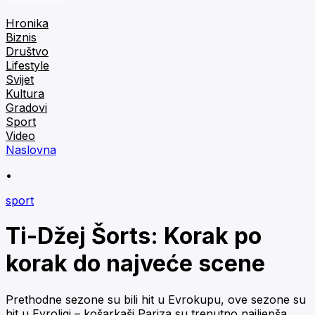
Hronika
Biznis
Društvo
Lifestyle
Svijet
Kultura
Gradovi
Sport
Video
Naslovna
•
sport
Ti-Džej Šorts: Korak po
korak do najveće scene
Prethodne sezone su bili hit u Evrokupu, ove sezone su
hit u Evroligi – košarkaši Pariza su trenutno najljepša