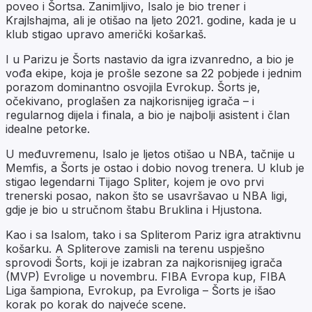
poveo i Šortsa. Zanimljivo, Isalo je bio trener i
Krajlshajma, ali je otišao na ljeto 2021. godine, kada je u
klub stigao upravo američki košarkaš.
I u Parizu je Šorts nastavio da igra izvanredno, a bio je
vođa ekipe, koja je prošle sezone sa 22 pobjede i jednim
porazom dominantno osvojila Evrokup. Šorts je,
očekivano, proglašen za najkorisnijeg igrača – i
regularnog dijela i finala, a bio je najbolji asistent i član
idealne petorke.
U međuvremenu, Isalo je ljetos otišao u NBA, tačnije u
Memfis, a Šorts je ostao i dobio novog trenera. U klub je
stigao legendarni Tijago Spliter, kojem je ovo prvi
trenerski posao, nakon što se usavršavao u NBA ligi,
gdje je bio u stručnom štabu Bruklina i Hjustona.
Kao i sa Isalom, tako i sa Spliterom Pariz igra atraktivnu
košarku. A Spliterove zamisli na terenu uspješno
sprovodi Šorts, koji je izabran za najkorisnijeg igrača
(MVP) Evrolige u novembru. FIBA Evropa kup, FIBA
Liga šampiona, Evrokup, pa Evroliga – Šorts je išao
korak po korak do najveće scene.