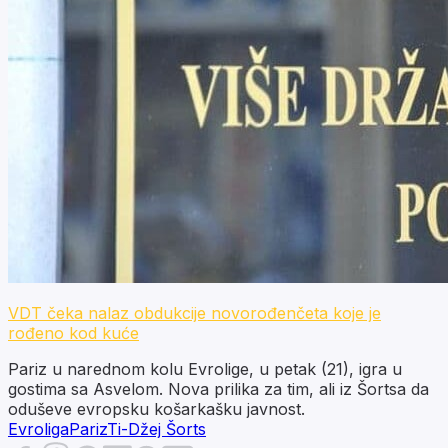
VDT čeka nalaz obdukcije novorođenčeta koje je
rođeno kod kuće
Pariz u narednom kolu Evrolige, u petak (21), igra u
gostima sa Asvelom. Nova prilika za tim, ali iz Šortsa da
oduševe evropsku košarkašku javnost.
Evroliga
Pariz
Ti-Džej Šorts