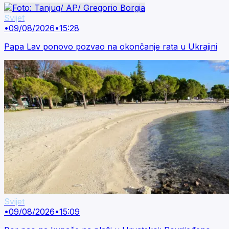
Svijet
•
09/08/2026
•
15:28
Papa Lav ponovo pozvao na okončanje rata u Ukrajini
Svijet
•
09/08/2026
•
15:09