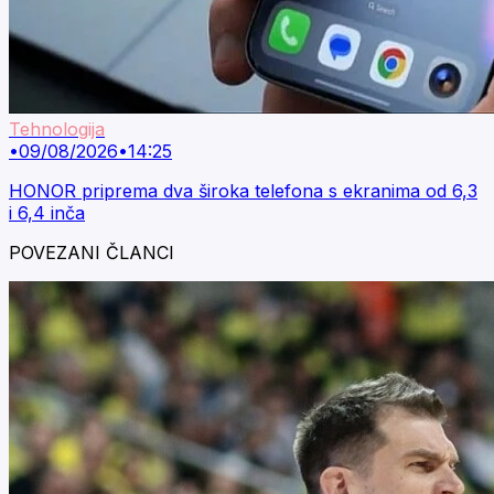
Tehnologija
•
09/08/2026
•
14:25
HONOR priprema dva široka telefona s ekranima od 6,3
i 6,4 inča
POVEZANI ČLANCI