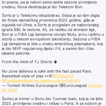
tri poena, pa je nakon samo jedne sezone promijenio
sredinu. Nova destinacija je bio Telekom Bon.
Šorts je u Telekomu eksplodirao. Ekipa je sa njim stigla
do finala njemačkog prvenstva 2023. godine, gdje je
izgubila od Ulma, a Šorts je proglašen za najkorisnijeg
igrača BBL te sezone. Ali, za razliku od domaće lige,
Bon je u FIBA Ligi šampiona osvojio titulu, prvu i jedinu u
istoriji u nekom evropskom takmičenju. Sezona u FIBA
Ligi šampiona je bila u znaku američkog plejmejkera, koji
je bio MVP regularnog dijela i F4, a samim tim i član
idealne petorke.
From the mind of TJ Shorts 🧠
No zone defence is safe with the fast paced Paris
Basketball style of play 👀💯
@TjShorts5
@ParisBasketball
pic.twitter.com/kiv5a1FK1I
— Turkish Airlines EuroLeague (@EuroLeague)
October
16, 2024
Šortsu je trener u Bonu bio Tuomas Isalo, koji je na ljeto
2023. promijenio sredinu i otišao u Pariz. A sa sobom je