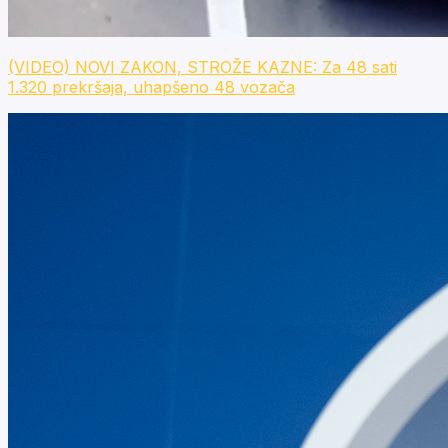
(VIDEO) NOVI ZAKON, STROŽE KAZNE: Za 48 sati
1.320 prekršaja, uhapšeno 48 vozača