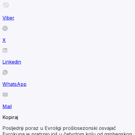
Viber
X
Linkedin
WhatsApp
Mail
Kopiraj
Posljednji poraz u Evroligi prošlosezonski osvajač
Evrokupa je pretrpio još u četvrtom kolu od minhenskog