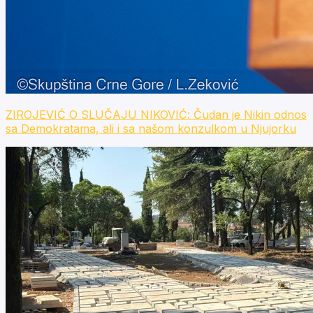
ZIROJEVIĆ O SLUČAJU NIKOVIĆ: Čudan je Nikin odnos
sa Demokratama, ali i sa našom konzulkom u Njujorku