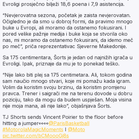
Evroligi prosječno bilježi 18,6 poena i 7,9 asistencija.
“Nevjerovatna sezona, početak je zaista nevjerovatan.
Očigledno je da smo u dobroj formi, da pravimo mnogo
buke u Evropi, ali moramo da ostanemo fokusirani. I
pored velike pažnje medija i buke koja se stvorila oko
nas, mi moramo da ostanemo fokusirani, da idemo meč
po meč”, priča reprezentativac Sjeverne Makedonije.
Sa 175 centimentara, Šorts je jedan od najnižih igrača u
Evroligi. Ipak, priznaje da mu je to ponekad teško.
“Nije lako biti plej sa 175 centimetara. Ali, tokom godina
sam naučio mnogo stvari, koje mi pomažu kada igram.
Volim da koristim svoju brzinu, da koristim promjenu
pravca. Trener i saigrači me na terenu dovode u dobru
poziciju, tako da mogu da budem uspješan. Moja visina
nije moja mana, ali nije lako”, objašnjava Šorts.
TJ Shorts sends Vincent Poirier to the floor before
hitting a jumper👀👀
@ParisBasketball
#MotorolaMagicMoments
I
@Moto
pic.twitter.com/bCMoooGj8s