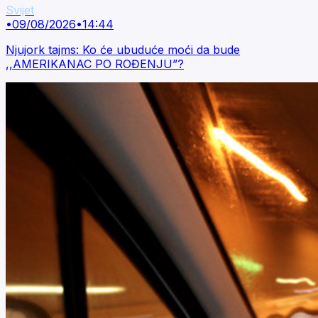
Svijet
•
09/08/2026
•
14:44
Njujork tajms: Ko će ubuduće moći da bude
,,AMERIKANAC PO ROĐENJU”?