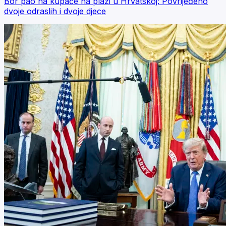
Bor pao na kupače na plaži u Hrvatskoj: Povrijeđeno
dvoje odraslih i dvoje djece