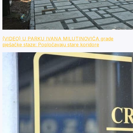
(VIDEO) U PARKU IVANA MILUTINOVIĆA grade
pješačke staze: Popločavaju stare koridore