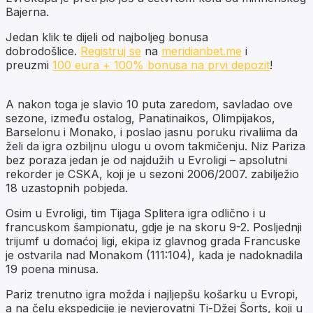
Bajerna.
Jedan klik te dijeli od najboljeg bonusa
dobrodošlice.
Registruj se
na
meridianbet.me
i
preuzmi
100 eura + 100% bonusa na prvi depozit
!
A nakon toga je slavio 10 puta zaredom, savladao ove
sezone, između ostalog, Panatinaikos, Olimpijakos,
Barselonu i Monako, i poslao jasnu poruku rivaliima da
želi da igra ozbiljnu ulogu u ovom takmičenju. Niz Pariza
bez poraza jedan je od najdužih u Evroligi – apsolutni
rekorder je CSKA, koji je u sezoni 2006/2007. zabilježio
18 uzastopnih pobjeda.
Osim u Evroligi, tim Tijaga Splitera igra odlično i u
francuskom šampionatu, gdje je na skoru 9-2. Posljednji
trijumf u domaćoj ligi, ekipa iz glavnog grada Francuske
je ostvarila nad Monakom (111:104), kada je nadoknadila
19 poena minusa.
Pariz trenutno igra možda i najljepšu košarku u Evropi,
a na čelu ekspedicije je nevjerovatni Ti-Džej Šorts, koji u