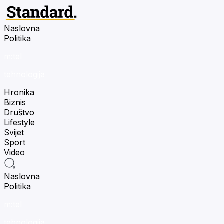
Naslovna
Politika
m:tel
tehnologija
Hronika
Biznis
Društvo
Lifestyle
Svijet
Sport
Video
Naslovna
Politika
m:tel
tehnologija