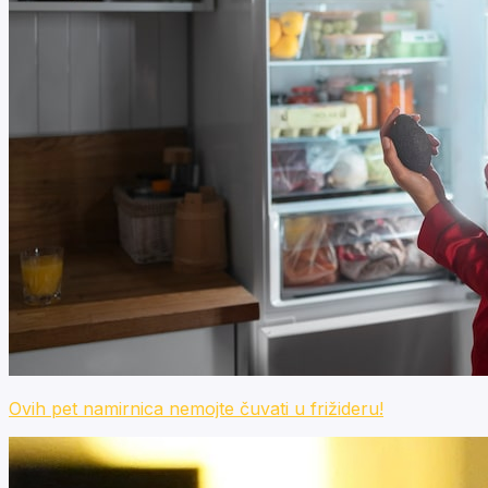
Ovih pet namirnica nemojte čuvati u frižideru!