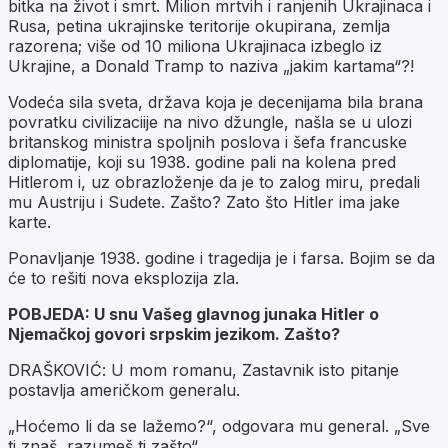
bitka na život i smrt. Milion mrtvih i ranjenih Ukrajinaca i
Rusa, petina ukrajinske teritorije okupirana, zemlja
razorena; više od 10 miliona Ukrajinaca izbeglo iz
Ukrajine, a Donald Tramp to naziva „jakim kartama“?!
Vodeća sila sveta, država koja je decenijama bila brana
povratku civilizaciije na nivo džungle, našla se u ulozi
britanskog ministra spoljnih poslova i šefa francuske
diplomatije, koji su 1938. godine pali na kolena pred
Hitlerom i, uz obrazloženje da je to zalog miru, predali
mu Austriju i Sudete. Zašto? Zato što Hitler ima jake
karte.
Ponavljanje 1938. godine i tragedija je i farsa. Bojim se da
će to rešiti nova eksplozija zla.
POBJEDA: U snu Vašeg glavnog junaka Hitler o
Njemačkoj govori srpskim jezikom. Zašto?
DRAŠKOVIĆ: U mom romanu, Zastavnik isto pitanje
postavlja američkom generalu.
„Hoćemo li da se lažemo?“, odgovara mu general. „Sve
ti znaš, razumeš ti zašto“.