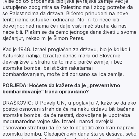
„Više od 85 procenata biblijske jevrejske zemlje već je
ustupljeno zbog mira sa Palestincima i zbog potrebe da
se Palestincima da država. Bićemo prinuđeni na nove
teritorijalne ustupke i odricanja. No, ni to neće biti
dovoljno: nad nama će i dalje visiti mač straha da nas
neće biti. Plašim se da ćemo jednoga dana živeti u svome
sjećanju“, rekao mi je Šimon Peres.
Kad je 1948. Izrael proglašen za državu, bio je koliko i
Katunska nahija. Izrael je danas manji od Slovenije.
Jevreji žive u strahu da to malo parče zemlje, i bez
atomske bombe, balističkim raketama i
bombardovanjem, može biti zbrisano sa lica zemlje.
POBJEDA: Hoćete da kažete da je „preventivno
bombardovanje“ Irana opravdano?
DRAŠKOVIĆ: U Povelji UN, u poglavlju 7, kaže se da ako
postoji osnovani strah da će na neku državu biti bačena
atomska bomba, da će nestati, dozvoljena je upotreba
međunarodne vojne sile. Izrael i narod jevrejski
osnovano strahuju da će se to dogoditi ako Iran napravi
atomsku bombu. Gledajući ovih dana šta se dešava, setio