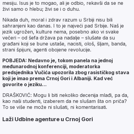
mesiju. Isus je to mogao, ali je odbio, rekavši da se ne
živi samo o hlebu; živi se i o duhu.
Nikada duh, moral i zdrav razum u Srbiji nisu bili
sahranjeni kao danas. I to je najveći pad Srbije. Naš je
jezik ugrožen, kulture nema, posebno ako vi svake
večeri – od šefa država pa nadalje – slušate da su
građani koji se bune ustaše, nacisti, ološ, šljam, banda,
strani špijuni, agenti obojene revolucije.
POBJEDA: Nedavno je, tokom panela na jednoj
međunarodnoj konferenciji, moderatorka
predsjednika Vučića upozorila zbog rasističkog stava
koji je imao prema Crnoj Gori i Albaniji. Kad već
govorite o jeziku…
DRAŠKOVIĆ: Mogu li biti nekoliko decenija mlađi, pa da,
kao naši studenti, izaberem da ne slušam šta on priča?
To se više ne može ni slušati, ni komentarisati.
Laži Udbine agenture u Crnoj Gori