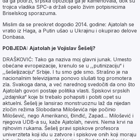
da ga podrži, srpska opozicija ga je kamenovala, dok su
trojica vladika SPC-a držali opelo živim potpisnicima
Briselskog sporazuma.
Mislim da se preokret dogodio 2014. godine: Ajatolah se
vratio iz Haga, a Putin ušao u Ukrajinu i okupirao delove
Donbasa.
POBJEDA: Ajatolah je Vojislav Šešelj?
DRAŠKOVIĆ: Tako ga naziva moj glavni junak. Umesto
obećane evropeizacije, krenulo se u ,,putinizaciju“ i
,,šešeljizaciju“ Srbije. I tu smo gde smo. Strašno je na
nacionalnim televizijama ponovo slušati tog promotera
zla. Svakoga dana, a već narednog svedočiti da ono što
Ajatolah govori postaje politika vlasti. Spiskovi srpskih
„izdajnika“ koje bi trebalo pohapsiti i pobiti opet su
aktuelni. Šešelj je lansirao monstruoznu laž da nijedan
zločin režima Slobodana Miloševića nije počinio
Milošević, nego Amerikanci, Đinđić, Zapad… Milošević i
njegova UDB-a su, kaže Ajatolah, nevini. Nema krvi na
njihovim rukama. Šešelj pravi spiskove profesora
univerziteta koji idu u zatvore i spiskove onih koji moraju