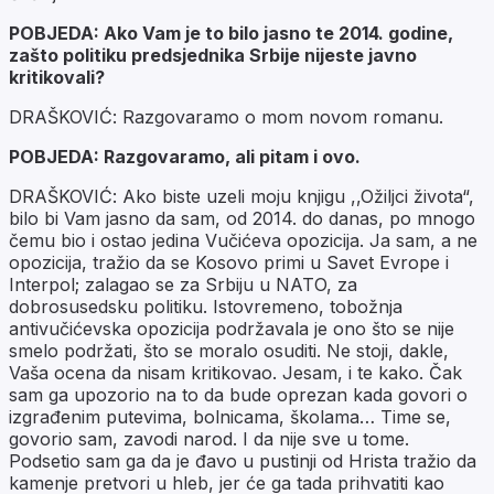
POBJEDA: Ako Vam je to bilo jasno te 2014. godine,
zašto politiku predsjednika Srbije nijeste javno
kritikovali?
DRAŠKOVIĆ: Razgovaramo o mom novom romanu.
POBJEDA: Razgovaramo, ali pitam i ovo.
DRAŠKOVIĆ: Ako biste uzeli moju knjigu ,,Ožiljci života“,
bilo bi Vam jasno da sam, od 2014. do danas, po mnogo
čemu bio i ostao jedina Vučićeva opozicija. Ja sam, a ne
opozicija, tražio da se Kosovo primi u Savet Evrope i
Interpol; zalagao se za Srbiju u NATO, za
dobrosusedsku politiku. Istovremeno, tobožnja
antivučićevska opozicija podržavala je ono što se nije
smelo podržati, što se moralo osuditi. Ne stoji, dakle,
Vaša ocena da nisam kritikovao. Jesam, i te kako. Čak
sam ga upozorio na to da bude oprezan kada govori o
izgrađenim putevima, bolnicama, školama… Time se,
govorio sam, zavodi narod. I da nije sve u tome.
Podsetio sam ga da je đavo u pustinji od Hrista tražio da
kamenje pretvori u hleb, jer će ga tada prihvatiti kao