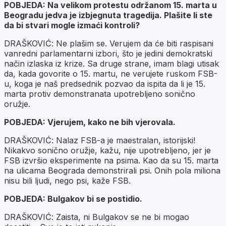
POBJEDA: Na velikom protestu održanom 15. marta u
Beogradu jedva je izbjegnuta tragedija. Plašite li ste
da bi stvari mogle izmaći kontroli?
DRAŠKOVIĆ: Ne plašim se. Verujem da će biti raspisani
vanredni parlamentarni izbori, što je jedini demokratski
način izlaska iz krize. Sa druge strane, imam blagi utisak
da, kada govorite o 15. martu, ne verujete ruskom FSB-
u, koga je naš predsednik pozvao da ispita da li je 15.
marta protiv demonstranata upotrebljeno sonično
oružje.
POBJEDA: Vjerujem, kako ne bih vjerovala.
DRAŠKOVIĆ: Nalaz FSB-a je maestralan, istorijski!
Nikakvo sonično oružje, kažu, nije upotrebljeno, jer je
FSB izvršio eksperimente na psima. Kao da su 15. marta
na ulicama Beograda demonstrirali psi. Onih pola miliona
nisu bili ljudi, nego psi, kaže FSB.
POBJEDA: Bulgakov bi se postidio.
DRAŠKOVIĆ: Zaista, ni Bulgakov se ne bi mogao