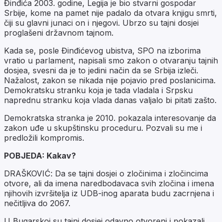
Đinđića 2003. godine, Legija je bio stvarni gospodar
Srbije, kome na pamet nije padalo da otvara knjigu smrti,
čiji su glavni junaci on i njegovi. Ubrzo su tajni dosjei
proglašeni državnom tajnom.
Kada se, posle Đinđićevog ubistva, SPO na izborima
vratio u parlament, napisali smo zakon o otvaranju tajnih
dosjea, svesni da je to jedini način da se Srbija izleči.
Nažalost, zakon se nikada nije pojavio pred poslanicima.
Demokratsku stranku koja je tada vladala i Srpsku
naprednu stranku koja vlada danas valjalo bi pitati zašto.
Demokratska stranka je 2010. pokazala interesovanje da
zakon uđe u skupštinsku proceduru. Pozvali su me i
predložili kompromis.
POBJEDA: Kakav?
DRAŠKOVIĆ: Da se tajni dosjei o zločinima i zločincima
otvore, ali da imena naredbodavaca svih zločina i imena
njihovih izvršitelja iz UDB-inog aparata budu zacrnjena i
nečitljiva do 2067.
U Bugarskoj su tajni dosjei odavno otvoreni i pokazali