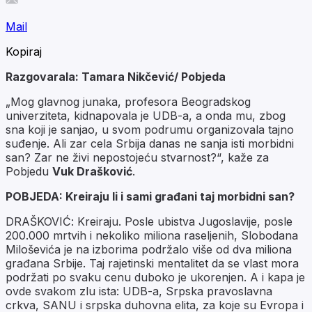
Mail
Kopiraj
Razgovarala: Tamara Nikčević/ Pobjeda
„Mog glavnog junaka, profesora Beogradskog
univerziteta, kidnapovala je UDB-a, a onda mu, zbog
sna koji je sanjao, u svom podrumu organizovala tajno
suđenje. Ali zar cela Srbija danas ne sanja isti morbidni
san? Zar ne živi nepostojeću stvarnost?“, kaže za
Pobjedu
Vuk Drašković
.
POBJEDA: Kreiraju li i sami građani taj morbidni san?
DRAŠKOVIĆ: Kreiraju. Posle ubistva Jugoslavije, posle
200.000 mrtvih i nekoliko miliona raseljenih, Slobodana
Miloševića je na izborima podržalo više od dva miliona
građana Srbije. Taj rajetinski mentalitet da se vlast mora
podržati po svaku cenu duboko je ukorenjen. A i kapa je
ovde svakom zlu ista: UDB-a, Srpska pravoslavna
crkva, SANU i srpska duhovna elita, za koje su Evropa i