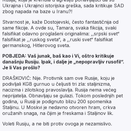
Ukrajina i Ukrajinci istorijska greška, sada kritikuje SAD
zbog napada na baze u Iranu?!
Stvarnost je, kaže Dostojevski, često fantastičnija od
same fikcije. A ovde su, Tamara, svaka fikcija, svaki
falsifikat odavno proglašeni originalima: ,,srpski svet“
falsifikat je ,,ruskog sveta“, a ,,ruski svet“ falsifikat
germanskog, Hitlerovog sveta.
POBJEDA: Vaš junak, baš kao i Vi, oštro kritikuje
današnju Rusiju. Ipak, i dalje je „nepopravljiv rusofil“.
Je li Vas prošlo?
DRAŠKOVIĆ: Nije. Protivnik sam ove Rusije, koju je
podivljali KGB gurnuo u čeljusti tri zla: staljinizma,
nacizma i zilotskog pravoslavlja. Rusija nema većeg
neprijatelja. Obnavljaju se gulazi. Tokom poslednjih pet
godina, u Rusiji je podignuto blizu 200 spomenika
Staljinu. U Moskvi je nedavno otvoren hram, crkva
oružanih snaga, na čijim je freskama i Staljinov lik.
Voleti Rusiju, a ne biti protiv ovoga je nezamislivo.