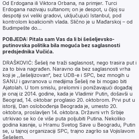
Od Erdogana ili Viktora Orbana, na primjer. Turci
Erdogana nazivaju sultanom; on je despot, u čijoj su
despotiji svi veliki gradovi, uključujući Istanbul, pod
kontrolom koalicionih vlada. Slično je u Mađarskoj – od
Budimpešte do…
POBJEDA: Pitala sam Vas da li bi šešeljevsko-
putinovska politika bila moguća bez saglasnosti
predsjednika Vučića.
DRAŠKOVIĆ: Šešelj ne traži saglasnost, nego trasira put i
za to biva nagrađen. Naravno da bez saglasnosti vrha
koji je ,,šešeljizovan“, bez UDB-e i SPC, bez mnogih u
SANU i gavranova u medijima Šešelj ne bi mogao biti
Ajatolah. U tom smislu, prelomni i ponižavajući događaj
je onaj iz 2014. godine, kada je Vladimir Putin, došavši u
Beograd, 14. oktobar proglasio 20. oktobrom. Prvi put u
istoriji, Dan oslobođenja Beograda je, umesto 20.
oktobra, proslavljen 14. oktobra. Državni vrh Srbije
utrkivao se ko će više puta poljubiti Putina. Nekoliko
godina kasnije, u Hramu Svetog Save u Beogradu, Putin
se, u tajnoj organizaciji SPC, trajno zagrlio sa Vojislavom
Šešeljem.