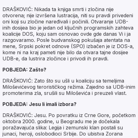
DRAŠKOVIĆ: Nikada ta knjiga smrti i zločina nije
otvorena; nije izvršena lustracija, niti su pravdi privedeni
oni koji su zločine naređivali i počinili. Otvaranje UDB-
inih dosijea bio je jedan od ključnih programskih zahteva
koalicije DOS, koju sam osnovao ovde gde danas Vi i ja
razgovaramo. Posle budvanskog pokušaja atentata na
mene, Srpski pokret odnove (SPO) izbačen je iz DOS-a,
kome ni na kraj pameti nije bilo da otvara tajne dosijee
UDB-e, da lustrira zločince i privodi ih pravdi.
POBJEDA: Zašto?
DRAŠKOVIĆ: Zato što su ušli u koaliciju sa temeljima
Miloševićevog terorističkog režima. Zajedno sa UDB-inim
promoterima zla, srušili su Miloševića i preuzeli vlast.
POBJEDA: Jesu li imali izbora?
DRAŠKOVIĆ: Jesu. Po povratku iz Crne Gore, početkom
oktobra 2000. godine, u Beogradu me je dočekala
poražavajuća slika: Legija i zemunski klan postali su
junaci, heroji, oslobodioci Srbije. Do ubistva Zorana