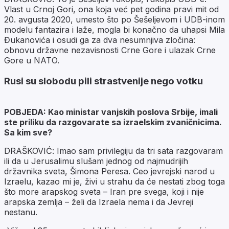
Vlast u Crnoj Gori, ona koja već pet godina pravi mit od
20. avgusta 2020, umesto što po Šešeljevom i UDB-inom
modelu fantazira i laže, mogla bi konačno da uhapsi Mila
Đukanovića i osudi ga za dva nesumnjiva zločina:
obnovu državne nezavisnosti Crne Gore i ulazak Crne
Gore u NATO.
Rusi su slobodu pili strastvenije nego votku
POBJEDA: Kao ministar vanjskih poslova Srbije, imali
ste priliku da razgovarate sa izraelskim zvaničnicima.
Sa kim sve?
DRAŠKOVIĆ: Imao sam privilegiju da tri sata razgovaram
ili da u Jerusalimu slušam jednog od najmudrijih
državnika sveta, Šimona Peresa. Ceo jevrejski narod u
Izraelu, kazao mi je, živi u strahu da će nestati zbog toga
što more arapskog sveta – Iran pre svega, koji i nije
arapska zemlja – želi da Izraela nema i da Jevreji
nestanu.