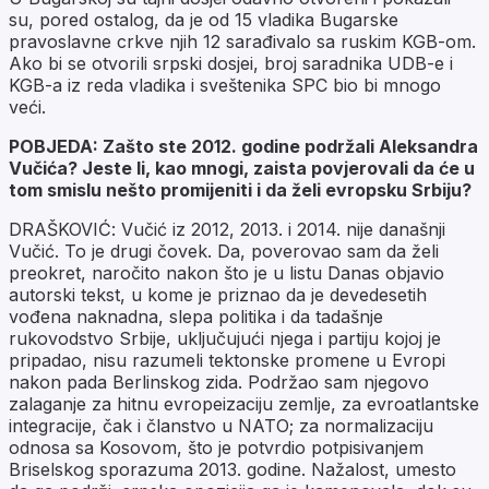
su, pored ostalog, da je od 15 vladika Bugarske
pravoslavne crkve njih 12 sarađivalo sa ruskim KGB-om.
Ako bi se otvorili srpski dosjei, broj saradnika UDB-e i
KGB-a iz reda vladika i sveštenika SPC bio bi mnogo
veći.
POBJEDA: Zašto ste 2012. godine podržali Aleksandra
Vučića? Jeste li, kao mnogi, zaista povjerovali da će u
tom smislu nešto promijeniti i da želi evropsku Srbiju?
DRAŠKOVIĆ: Vučić iz 2012, 2013. i 2014. nije današnji
Vučić. To je drugi čovek. Da, poverovao sam da želi
preokret, naročito nakon što je u listu Danas objavio
autorski tekst, u kome je priznao da je devedesetih
vođena naknadna, slepa politika i da tadašnje
rukovodstvo Srbije, uključujući njega i partiju kojoj je
pripadao, nisu razumeli tektonske promene u Evropi
nakon pada Berlinskog zida. Podržao sam njegovo
zalaganje za hitnu evropeizaciju zemlje, za evroatlantske
integracije, čak i članstvo u NATO; za normalizaciju
odnosa sa Kosovom, što je potvrdio potpisivanjem
Briselskog sporazuma 2013. godine. Nažalost, umesto