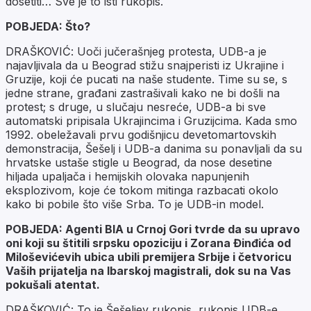
dosetiti… Sve je to isti rukopis.
POBJEDA: Što?
DRAŠKOVIĆ: Uoči jučerašnjeg protesta, UDB-a je
najavljivala da u Beograd stižu snajperisti iz Ukrajine i
Gruzije, koji će pucati na naše studente. Time su se, s
jedne strane, građani zastrašivali kako ne bi došli na
protest; s druge, u slučaju nesreće, UDB-a bi sve
automatski pripisala Ukrajincima i Gruzijcima. Kada smo
1992. obeležavali prvu godišnjicu devetomartovskih
demonstracija, Šešelj i UDB-a danima su ponavljali da su
hrvatske ustaše stigle u Beograd, da nose desetine
hiljada upaljača i hemijskih olovaka napunjenih
eksplozivom, koje će tokom mitinga razbacati okolo
kako bi pobile što više Srba. To je UDB-in model.
POBJEDA: Agenti BIA u Crnoj Gori tvrde da su upravo
oni koji su štitili srpsku opoziciju i Zorana Đinđića od
Miloševićevih ubica ubili premijera Srbije i četvoricu
Vaših prijatelja na Ibarskoj magistrali, dok su na Vas
pokušali atentat.
DRAŠKOVIĆ: To je Šešeljev rukopis, rukopis UDB-e.