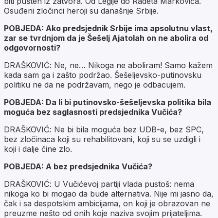
biti pušten iz zatvora. Od Legije do Radeta Markovića.
Osuđeni zločinci heroji su današnje Srbije.
POBJEDA: Ako predsjednik Srbije ima apsolutnu vlast,
zar se tvrdnjom da je Šešelj Ajatolah on ne abolira od
odgovornosti?
DRAŠKOVIĆ: Ne, ne… Nikoga ne aboliram! Samo kažem
kada sam ga i zašto podržao. Šešeljevsko-putinovsku
politiku ne da ne podržavam, nego je odbacujem.
POBJEDA: Da li bi putinovsko-šešeljevska politika bila
moguća bez saglasnosti predsjednika Vučića?
DRAŠKOVIĆ: Ne bi bila moguća bez UDB-e, bez SPC,
bez zločinaca koji su rehabilitovani, koji su se uzdigli i
koji i dalje čine zlo.
POBJEDA: A bez predsjednika Vučića?
DRAŠKOVIĆ: U Vučićevoj partiji vlada pustoš: nema
nikoga ko bi mogao da bude alternativa. Nije mi jasno da,
čak i sa despotskim ambicijama, on koji je obrazovan ne
preuzme nešto od onih koje naziva svojim prijateljima.