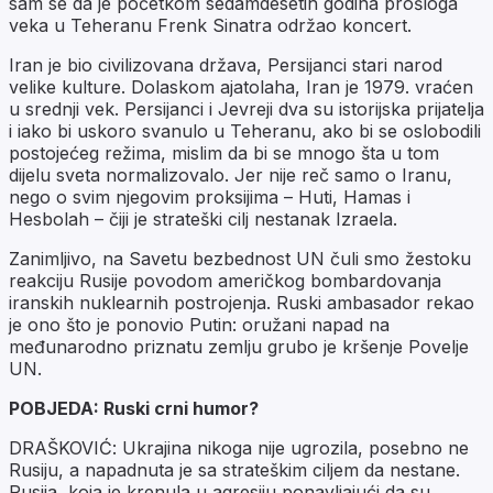
sam se da je početkom sedamdesetih godina prošloga
veka u Teheranu Frenk Sinatra održao koncert.
Iran je bio civilizovana država, Persijanci stari narod
velike kulture. Dolaskom ajatolaha, Iran je 1979. vraćen
u srednji vek. Persijanci i Jevreji dva su istorijska prijatelja
i iako bi uskoro svanulo u Teheranu, ako bi se oslobodili
postojećeg režima, mislim da bi se mnogo šta u tom
dijelu sveta normalizovalo. Jer nije reč samo o Iranu,
nego o svim njegovim proksijima – Huti, Hamas i
Hesbolah – čiji je strateški cilj nestanak Izraela.
Zanimljivo, na Savetu bezbednost UN čuli smo žestoku
reakciju Rusije povodom američkog bombardovanja
iranskih nuklearnih postrojenja. Ruski ambasador rekao
je ono što je ponovio Putin: oružani napad na
međunarodno priznatu zemlju grubo je kršenje Povelje
UN.
POBJEDA: Ruski crni humor?
DRAŠKOVIĆ: Ukrajina nikoga nije ugrozila, posebno ne
Rusiju, a napadnuta je sa strateškim ciljem da nestane.
Rusija, koja je krenula u agresiju ponavljajući da su