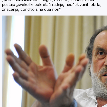
postaju „svekoliki pokretač radnje, neočekivanih obrta,
značenja, conditio sine qua non“.