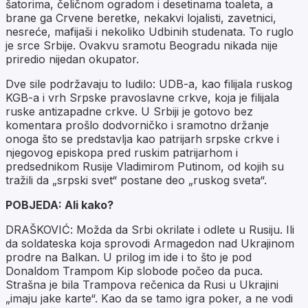
šatorima, čeličnom ogradom i desetinama toaleta, a
brane ga Crvene beretke, nekakvi lojalisti, zavetnici,
nesreće, mafijaši i nekoliko Udbinih studenata. To ruglo
je srce Srbije. Ovakvu sramotu Beogradu nikada nije
priredio nijedan okupator.
Dve sile podržavaju to ludilo: UDB-a, kao filijala ruskog
KGB-a i vrh Srpske pravoslavne crkve, koja je filijala
ruske antizapadne crkve. U Srbiji je gotovo bez
komentara prošlo dodvorničko i sramotno držanje
onoga što se predstavlja kao patrijarh srpske crkve i
njegovog episkopa pred ruskim patrijarhom i
predsednikom Rusije Vladimirom Putinom, od kojih su
tražili da „srpski svet“ postane deo „ruskog sveta“.
POBJEDA: Ali kako?
DRAŠKOVIĆ: Možda da Srbi okrilate i odlete u Rusiju. Ili
da soldateska koja sprovodi Armagedon nad Ukrajinom
prodre na Balkan. U prilog im ide i to što je pod
Donaldom Trampom Kip slobode počeo da puca.
Strašna je bila Trampova rečenica da Rusi u Ukrajini
„imaju jake karte“. Kao da se tamo igra poker, a ne vodi