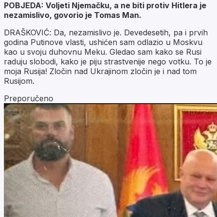
POBJEDA: Voljeti Njemačku, a ne biti protiv Hitlera je
nezamislivo, govorio je Tomas Man.
DRAŠKOVIĆ: Da, nezamislivo je. Devedesetih, pa i prvih
godina Putinove vlasti, ushićen sam odlazio u Moskvu
kao u svoju duhovnu Meku. Gledao sam kako se Rusi
raduju slobodi, kako je piju strastvenije nego votku. To je
moja Rusija! Zločin nad Ukrajinom zločin je i nad tom
Rusijom.
Preporučeno