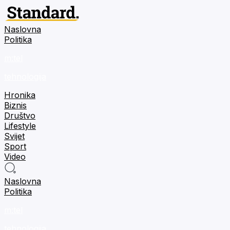
Naslovna
Politika
m:tel
tehnologija
Hronika
Biznis
Društvo
Lifestyle
Svijet
Sport
Video
Naslovna
Politika
m:tel
tehnologija