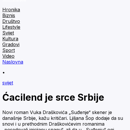
Hronika
Biznis
Društvo
Lifestyle
Svijet
Kultura
Gradovi
Sport
Video
Naslovna
•
svijet
Ćacilend je srce Srbije
Novi roman Vuka Draškovića „Suđenje“ skener je
današnje Srbije, kažu kritičari. Ljiljana Šop dodaje da su
snovi i u prethodnim Draškovićevim romanima
„posedovali inicijanu snagu“, ali da u ,,Suđenju“ oni