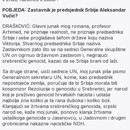
POBJEDA: Zastavnik je predsjednik Srbije Aleksandar
Vučić?
DRAŠKOVIĆ: Glavni junak mog romana, profesor
Arhimed, ne priznaje realnost, ne priznaje predsednika
Srbije i sebe proglašava šefom države koju naziva
Viktorija. Stvarnog predsednika Srbije naziva
Zastavnikom zato što se na sednici Generalne skupštine
UN on ogrnuo državnom zastavom i, negirajući
srebrenički genocid, kazao da se Srbija brani od laži.
Sa druge strane, uoči sednice UN, moj junak piše pismo
Generalnom sekretaru UN, kome, kao predsednik
nepostojeće zemlje, poručuje da bi Srbija morala biti
kosponzor Rezolucije o genocidu u Srebrenici, jer narod
koji je preživeo genocid hrvatskih nacista i ustaša
najbolje zna koliko je ta rana duboka i koliko boli.
Klanjajući se žrtvama srebreničkog genocida, srpski
narod se, kaže moj junak, ponovo klanja žrtvama
ustaškoga genocida u Jasenovcu, u Jadovnom i drugim
grobnicama nakazne nacističke NDH.