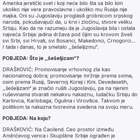
Amerika jeretički svet i koji neće bilo šta sa bilo kim
ukoliko nije vere pravoslavne i ukoliko mu Rusija nije
majka. Oni su Jugoslaviju proglasili grobnicom srpskog
naroda, pokušavajući da, u krvi i zločinu, stvore veliku
Srbiju. Kao da ne razumeju da je Jugoslavija bila i ostala
najveća Srbija: jedina država pod čijim su krovom živeli
svi Srbi, svi Hrvati, svi Bosanci, Makedonci, Crnogorci…
I tada i danas, to je smetalo ,,šešeljizmu“.
POBJEDA: Što je ,,šešeljizam“?
DRAŠKOVIĆ: Promovisanje vrhovnog zla kao
nacionalnog dobra; promovisanje mržnje prema svima,
osim prema Rusiji, Severnoj Koreji i Kini. Devedesetih,
,,šešeljizam“ je značio rušiti Jugoslaviju, pa na njenim
ruševinama stvarati nekakvu nakaznu, ludačku Srbiju do
Karlovca, Karlobaga, Ogulina i Virovitice. Takvom je
politikom ta nakazna tvorevina svedena na svoju meru.
POBJEDA: Na koju?
DRAŠKOVIĆ: Na Ćacilend. Ceo prostor između
Andrićevog venca i Skupštine Srbije ograđen je