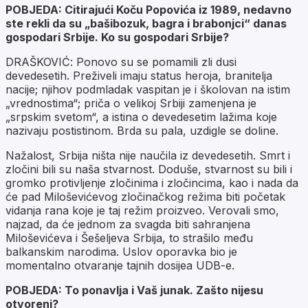
POBJEDA: Citirajući Koču Popovića iz 1989, nedavno
ste rekli da su „bašibozuk, bagra i brabonjci“ danas
gospodari Srbije. Ko su gospodari Srbije?
DRAŠKOVIĆ: Ponovo su se pomamili zli dusi
devedesetih. Preživeli imaju status heroja, branitelja
nacije; njihov podmladak vaspitan je i školovan na istim
„vrednostima“; priča o velikoj Srbiji zamenjena je
„srpskim svetom“, a istina o devedesetim lažima koje
nazivaju postistinom. Brda su pala, uzdigle se doline.
Nažalost, Srbija ništa nije naučila iz devedesetih. Smrt i
zločini bili su naša stvarnost. Doduše, stvarnost su bili i
gromko protivljenje zločinima i zločincima, kao i nada da
će pad Miloševićevog zločinačkog režima biti početak
vidanja rana koje je taj režim proizveo. Verovali smo,
najzad, da će jednom za svagda biti sahranjena
Miloševićeva i Šešeljeva Srbija, to strašilo među
balkanskim narodima. Uslov oporavka bio je
momentalno otvaranje tajnih dosijea UDB-e.
POBJEDA: To ponavlja i Vaš junak. Zašto nijesu
otvoreni?