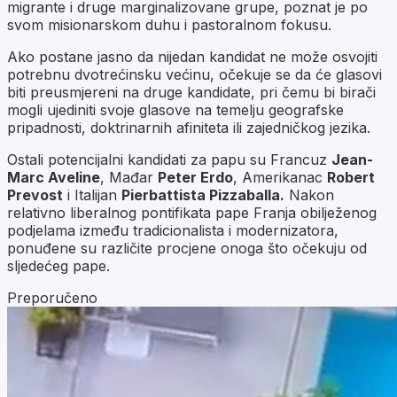
migrante i druge marginalizovane grupe, poznat je po
svom misionarskom duhu i pastoralnom fokusu.
Ako postane jasno da nijedan kandidat ne može osvojiti
potrebnu dvotrećinsku većinu, očekuje se da će glasovi
biti preusmjereni na druge kandidate, pri čemu bi birači
mogli ujediniti svoje glasove na temelju geografske
pripadnosti, doktrinarnih afiniteta ili zajedničkog jezika.
Ostali potencijalni kandidati za papu su Francuz
Jean-
Marc Aveline
, Mađar
Peter Erdo
, Amerikanac
Robert
Prevost
i Italijan
Pierbattista Pizzaballa.
Nakon
relativno liberalnog pontifikata pape Franja obilježenog
podjelama između tradicionalista i modernizatora,
ponuđene su različite procjene onoga što očekuju od
sljedećeg pape.
Preporučeno