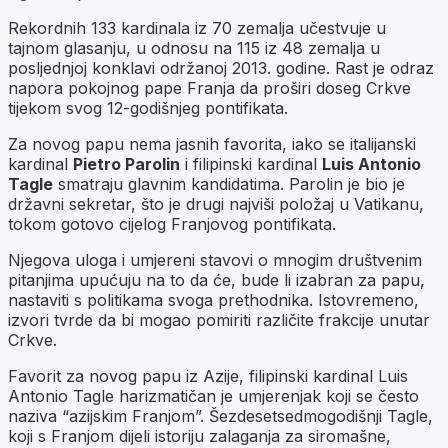
Rekordnih 133 kardinala iz 70 zemalja učestvuje u
tajnom glasanju, u odnosu na 115 iz 48 zemalja u
posljednjoj konklavi održanoj 2013. godine. Rast je odraz
napora pokojnog pape Franja da proširi doseg Crkve
tijekom svog 12-godišnjeg pontifikata.
Za novog papu nema jasnih favorita, iako se italijanski
kardinal
Pietro Parolin
i filipinski kardinal
Luis Antonio
Tagle
smatraju glavnim kandidatima. Parolin je bio je
državni sekretar, što je drugi najviši položaj u Vatikanu,
tokom gotovo cijelog Franjovog pontifikata.
Njegova uloga i umjereni stavovi o mnogim društvenim
pitanjima upućuju na to da će, bude li izabran za papu,
nastaviti s politikama svoga prethodnika. Istovremeno,
izvori tvrde da bi mogao pomiriti različite frakcije unutar
Crkve.
Favorit za novog papu iz Azije, filipinski kardinal Luis
Antonio Tagle harizmatičan je umjerenjak koji se često
naziva “azijskim Franjom”. Šezdesetsedmogodišnji Tagle,
koji s Franjom dijeli istoriju zalaganja za siromašne,