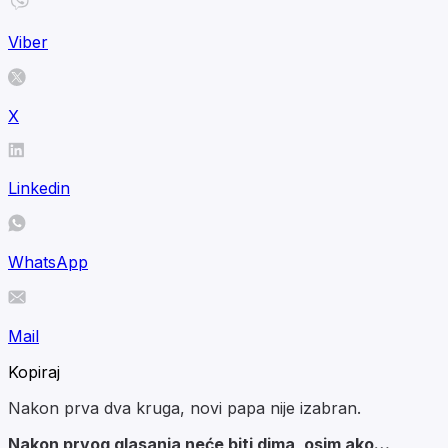
Viber
X
Linkedin
WhatsApp
Mail
Kopiraj
Nakon prva dva kruga, novi papa nije izabran.
Nakon prvog glasanja neće biti dima, osim ako…