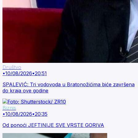
Društvo
•
10/08/2026
•
20:51
SPALEVIĆ: Tri vodovoda u Bratonožićima biće završena
do kraja ove godine
Biznis
•
10/08/2026
•
20:35
Od ponoći JEFTINIJE SVE VRSTE GORIVA