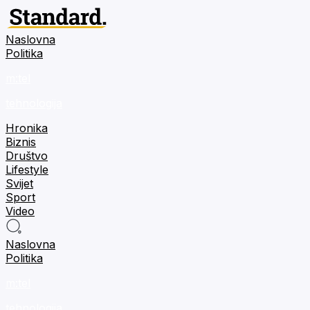
Naslovna
Politika
m:tel
tehnologija
Hronika
Biznis
Društvo
Lifestyle
Svijet
Sport
Video
Naslovna
Politika
m:tel
tehnologija