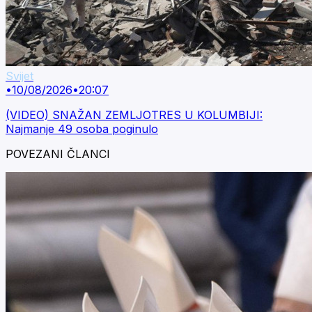
Svijet
•
10/08/2026
•
20:07
(VIDEO) SNAŽAN ZEMLJOTRES U KOLUMBIJI:
Najmanje 49 osoba poginulo
POVEZANI ČLANCI