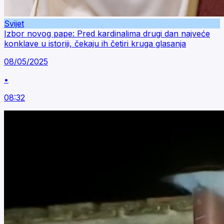
Svijet
Izbor novog pape: Pred kardinalima drugi dan najveće
konklave u istoriji, čekaju ih četiri kruga glasanja
08/05/2025
•
08:32