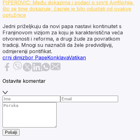
PIPEROVIĆ: Među dokazima i podaci o smrti Amfilohija,
što se time dokazuje, časnije je bilo odustati od ovakve
optužnice
Jedni priželjkuju da novi papa nastavi kontinuitet s
Franjinovom vizijom za koju je karakteristična veća
otvorenosti i reforma, a drugi žude za povratkom
tradiciji. Mnogi su naznačili da žele predvidljiviji,
odmjereniji pontifikat.
crni dim
izbor Pape
Konklava
Vatikan
Ostavite komentar
Pošalji