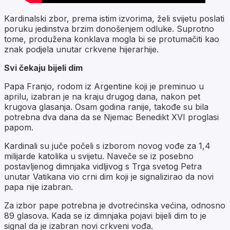
Kardinalski zbor, prema istim izvorima, želi svijetu poslati
poruku jedinstva brzim donošenjem odluke. Suprotno
tome, produžena konklava mogla bi se protumačiti kao
znak podjela unutar crkvene hijerarhije.
Svi čekaju bijeli dim
Papa Franjo, rodom iz Argentine koji je preminuo u
aprilu, izabran je na kraju drugog dana, nakon pet
krugova glasanja. Osam godina ranije, takođe su bila
potrebna dva dana da se Njemac Benedikt XVI proglasi
papom.
Kardinali su juče počeli s izborom novog vođe za 1,4
milijarde katolika u svijetu. Naveče se iz posebno
postavljenog dimnjaka vidljivog s Trga svetog Petra
unutar Vatikana vio crni dim koji je signalizirao da novi
papa nije izabran.
Za izbor pape potrebna je dvotrećinska većina, odnosno
89 glasova. Kada se iz dimnjaka pojavi bijeli dim to je
signal da je izabran novi crkveni vođa.