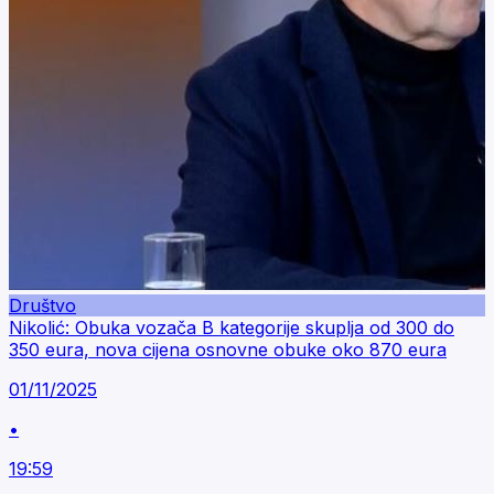
Društvo
Nikolić: Obuka vozača B kategorije skuplja od 300 do
350 eura, nova cijena osnovne obuke oko 870 eura
01/11/2025
•
19:59