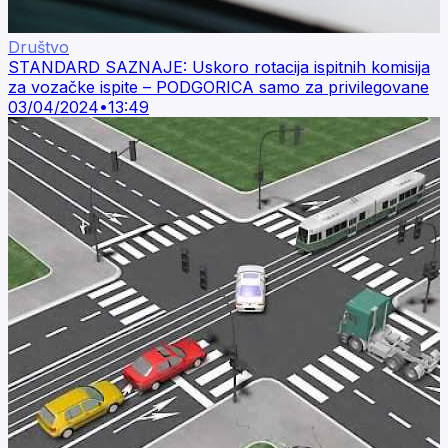
Društvo
STANDARD SAZNAJE: Uskoro rotacija ispitnih komisija
za vozačke ispite – PODGORICA samo za privilegovane
03/04/2024
•
13:49