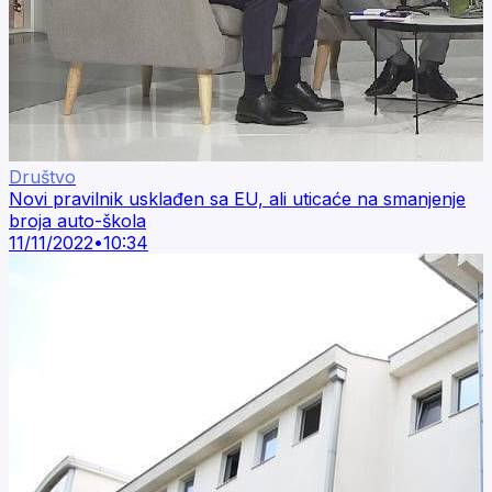
Društvo
Novi pravilnik usklađen sa EU, ali uticaće na smanjenje
broja auto-škola
11/11/2022
•
10:34