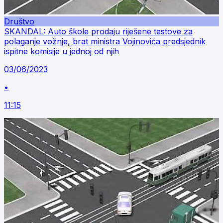
Društvo
SKANDAL: Auto škole prodaju riješene testove za
polaganje vožnje, brat ministra Vojinovića predsjednik
ispitne komisije u jednoj od njih
03/06/2023
•
11:15