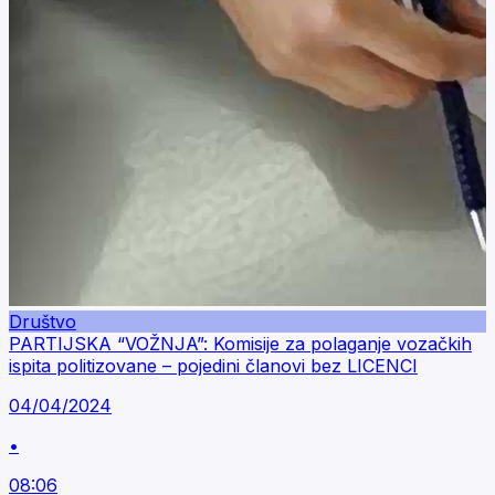
Društvo
PARTIJSKA “VOŽNJA”: Komisije za polaganje vozačkih
ispita politizovane – pojedini članovi bez LICENCI
04/04/2024
•
08:06