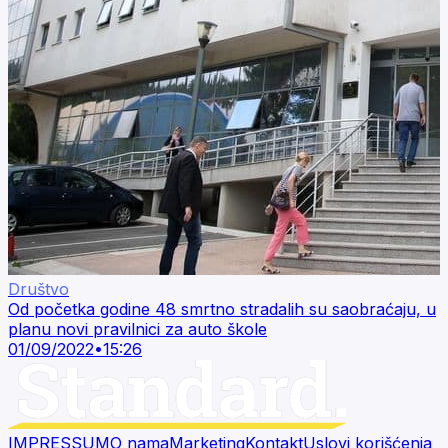
Društvo
Od početka godine 48 smrtno stradalih su saobraćaju, u
planu novi pravilnici za auto škole
01/09/2022
•
15:26
IMPRESSUM
O nama
Marketing
Kontakt
Uslovi korišćenja