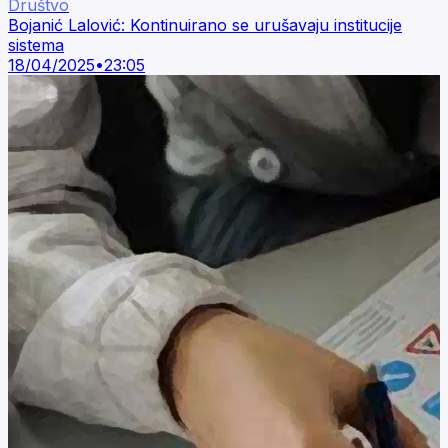
Društvo
Bojanić Lalović: Kontinuirano se urušavaju institucije
sistema
18/04/2025
•
23:05