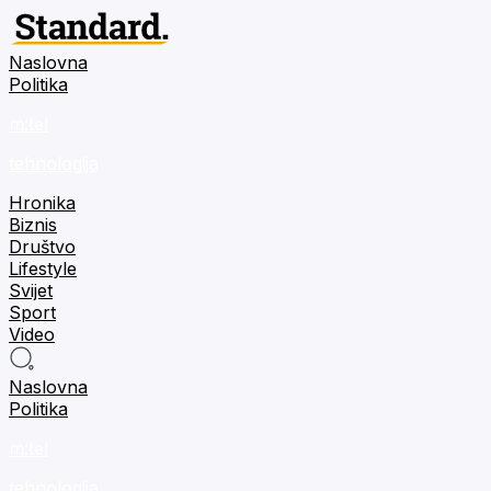
Naslovna
Politika
m:tel
tehnologija
Hronika
Biznis
Društvo
Lifestyle
Svijet
Sport
Video
Naslovna
Politika
m:tel
tehnologija