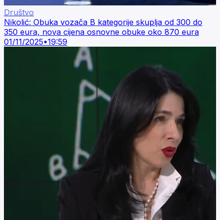
Društvo
Nikolić: Obuka vozača B kategorije skuplja od 300 do
350 eura, nova cijena osnovne obuke oko 870 eura
01/11/2025
•
19:59