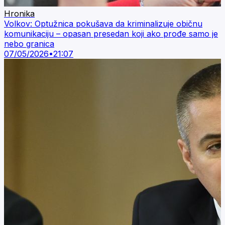
Hronika
Volkov: Optužnica pokušava da kriminalizuje običnu
komunikaciju – opasan presedan koji ako prođe samo je
nebo granica
07/05/2026
•
21:07