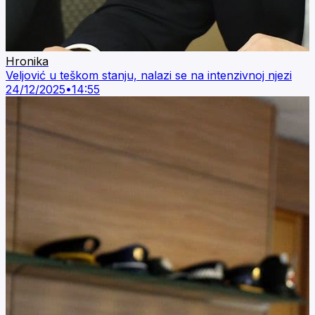
Hronika
Veljović u teškom stanju, nalazi se na intenzivnoj njezi
24/12/2025
•
14:55