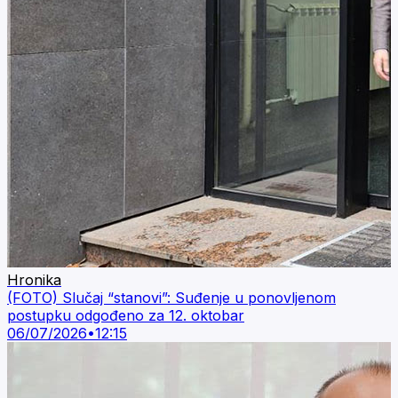
Hronika
(FOTO) Slučaj “stanovi”: Suđenje u ponovljenom
postupku odgođeno za 12. oktobar
06/07/2026
•
12:15