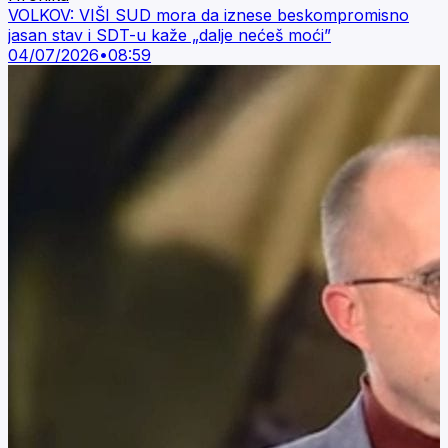
VOLKOV: VIŠI SUD mora da iznese beskompromisno
jasan stav i SDT-u kaže „dalje nećeš moći”
04/07/2026
•
08:59