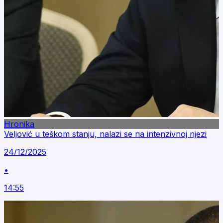
Hronika
Veljović u teškom stanju, nalazi se na intenzivnoj njezi
24/12/2025
•
14:55