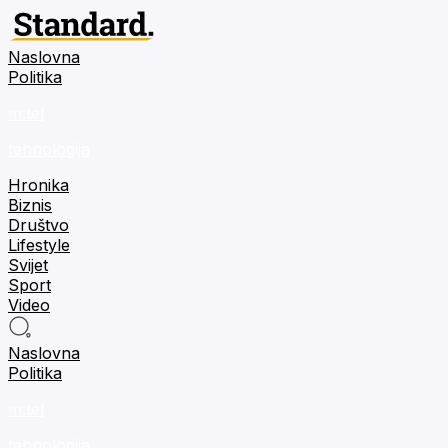
Naslovna
Politika
m:tel
tehnologija
Hronika
Biznis
Društvo
Lifestyle
Svijet
Sport
Video
Naslovna
Politika
m:tel
tehnologija