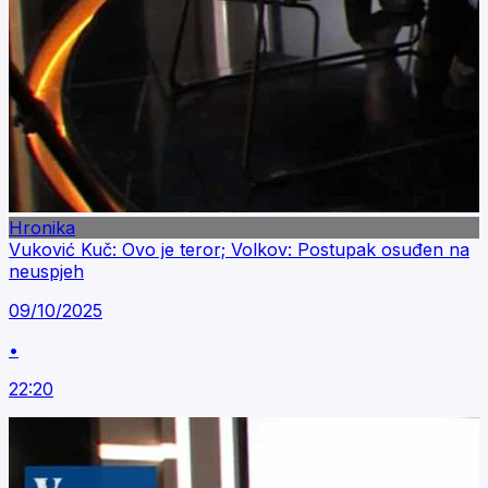
Hronika
Vuković Kuč: Ovo je teror; Volkov: Postupak osuđen na
neuspjeh
09/10/2025
•
22:20