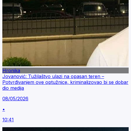
Hronika
Jovanović: Tužilaštvo ulazi na opasan teren –
Potvrđivanjem ove optužnice, kriminalizovao bi se dobar
dio medija
08/05/2026
•
10:41