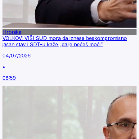
Hronika
VOLKOV: VIŠI SUD mora da iznese beskompromisno
jasan stav i SDT-u kaže „dalje nećeš moći”
04/07/2026
•
08:59