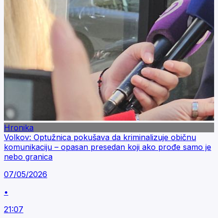
Hronika
Volkov: Optužnica pokušava da kriminalizuje običnu
komunikaciju – opasan presedan koji ako prođe samo je
nebo granica
07/05/2026
•
21:07