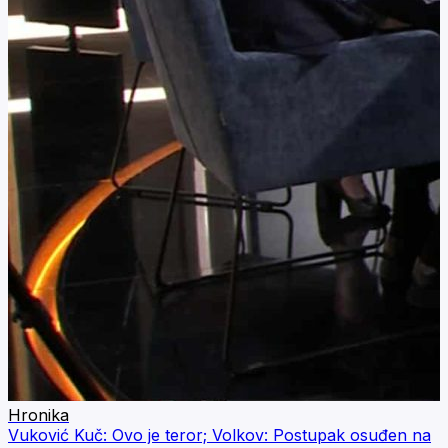
Hronika
Vuković Kuč: Ovo je teror; Volkov: Postupak osuđen na