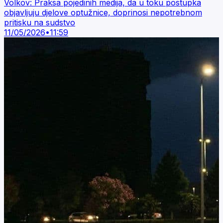
Volkov: Praksa pojedinih medija, da u toku postupka
objavljuju djelove optužnice, doprinosi nepotrebnom
pritisku na sudstvo
11/05/2026
•
11:59