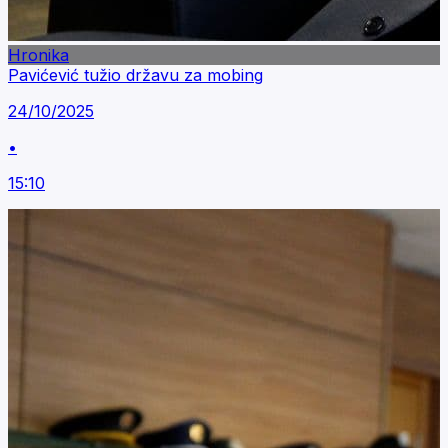
Hronika
Pavićević tužio državu za mobing
24/10/2025
•
15:10