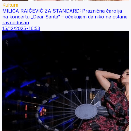
Kultura
MILICA RAIČEVIĆ ZA STANDARD: Praznična čarolija
na koncertu „Dear Santa“ – očekujem da niko ne ostane
ravnodušan
15/12/2025
•
16:53