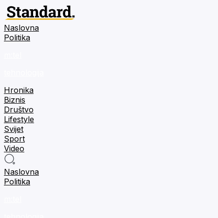
Naslovna
Politika
m:tel
tehnologija
Hronika
Biznis
Društvo
Lifestyle
Svijet
Sport
Video
Naslovna
Politika
m:tel
tehnologija