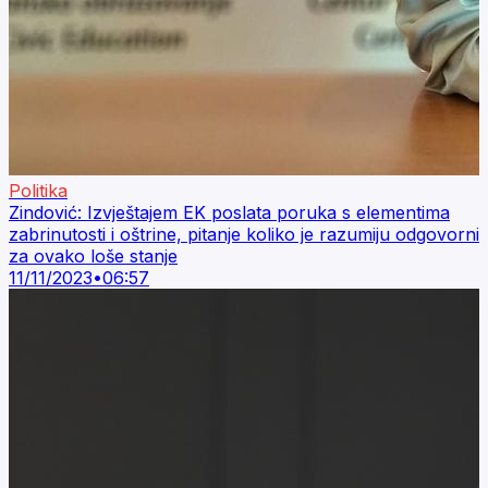
Politika
Zindović: Izvještajem EK poslata poruka s elementima
zabrinutosti i oštrine, pitanje koliko je razumiju odgovorni
za ovako loše stanje
11/11/2023
•
06:57