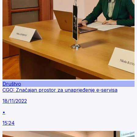
Društvo
CGO: Značajan prostor za unaprjeđenje e-servisa
18/11/2022
•
15:24