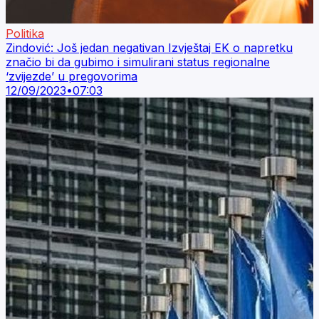
Politika
Zindović: Još jedan negativan Izvještaj EK o napretku
značio bi da gubimo i simulirani status regionalne
‘zvijezde’ u pregovorima
12/09/2023
•
07:03