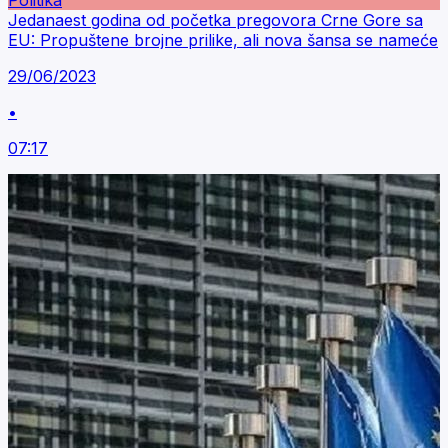
Politika
Jedanaest godina od početka pregovora Crne Gore sa
EU: Propuštene brojne prilike, ali nova šansa se nameće
29/06/2023
•
07:17