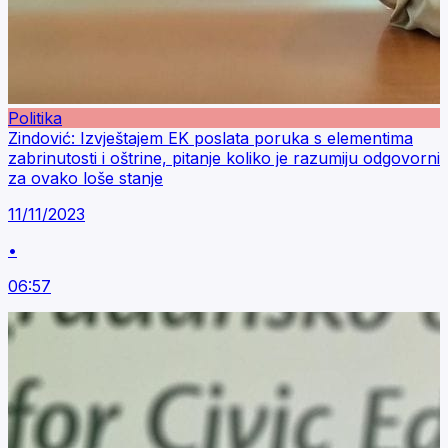
Politika
Zindović: Izvještajem EK poslata poruka s elementima
zabrinutosti i oštrine, pitanje koliko je razumiju odgovorni
za ovako loše stanje
11/11/2023
•
06:57