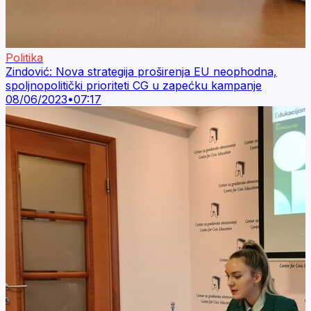
Politika
Zindović: Nova strategija proširenja EU neophodna,
spoljnopolitički prioriteti CG u zapećku kampanje
08/06/2023
•
07:17