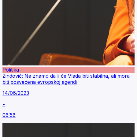
Politika
Zindović: Ne znamo da li će Vlada biti stabilna, ali mora
biti posvećena evropskoj agendi
14/06/2023
•
06:58