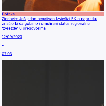
Politika
Zindović: Još jedan negativan Izvještaj EK o napretku
značio bi da gubimo i simulirani status regionalne
‘zvijezde’ u pregovorima
12/09/2023
•
07:03