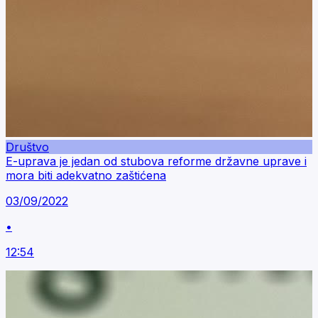
Društvo
E-uprava je jedan od stubova reforme državne uprave i
mora biti adekvatno zaštićena
03/09/2022
•
12:54