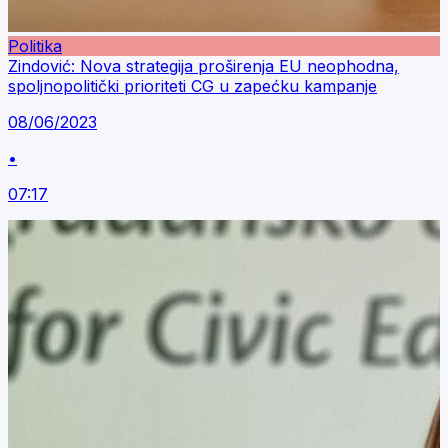
Politika
Zindović: Nova strategija proširenja EU neophodna,
spoljnopolitički prioriteti CG u zapećku kampanje
08/06/2023
•
07:17