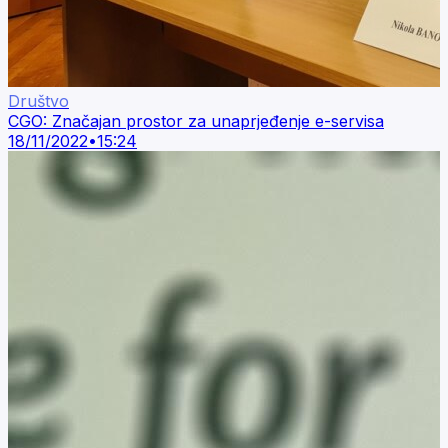
Društvo
CGO: Značajan prostor za unaprjeđenje e-servisa
18/11/2022
•
15:24