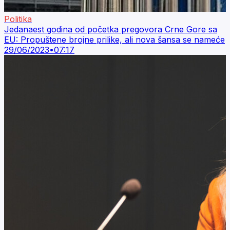
Politika
Jedanaest godina od početka pregovora Crne Gore sa
EU: Propuštene brojne prilike, ali nova šansa se nameće
29/06/2023
•
07:17