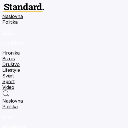
Naslovna
Politika
m:tel
tehnologija
Hronika
Biznis
Društvo
Lifestyle
Svijet
Sport
Video
Naslovna
Politika
m:tel
tehnologija