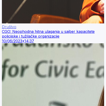
Društvo
CGO: Neophodna hitna ulaganja u sajber kapacitete
policijske i tužilačke organizacije
10/06/2023
•
14:37