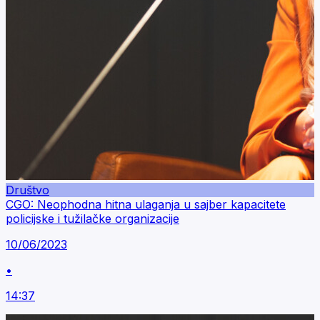
Društvo
CGO: Neophodna hitna ulaganja u sajber kapacitete
policijske i tužilačke organizacije
10/06/2023
•
14:37