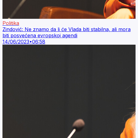
Politika
Zindović: Ne znamo da li će Vlada biti stabilna, ali mora
biti posvećena evropskoj agendi
14/06/2023
•
06:58