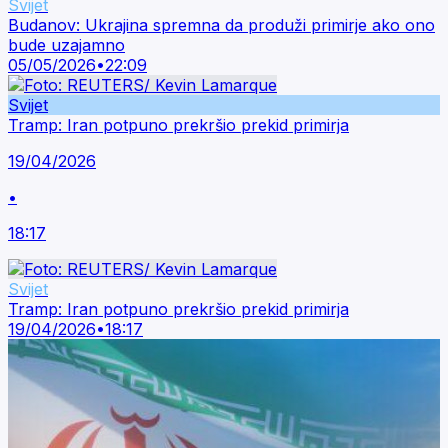
Svijet
Budanov: Ukrajina spremna da produži primirje ako ono
bude uzajamno
05/05/2026
•
22:09
Svijet
Tramp: Iran potpuno prekršio prekid primirja
19/04/2026
•
18:17
Svijet
Tramp: Iran potpuno prekršio prekid primirja
19/04/2026
•
18:17