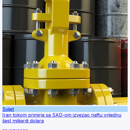
Svijet
Iran tokom primirja sa SAD-om izvezao naftu vrijednu
šest milijardi dolara