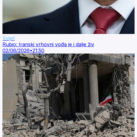
Svijet
Rubio: Iranski vrhovni vođa je i dalje živ
02/06/2026
•
21:50