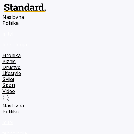
Naslovna
Politika
m:tel
tehnologija
Hronika
Biznis
Društvo
Lifestyle
Svijet
Sport
Video
Naslovna
Politika
m:tel
tehnologija