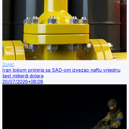
Svijet
Iran tokom primirja sa SAD-om izvezao naftu vrijednu
šest milijardi dolara
20/07/2026
•
08:08