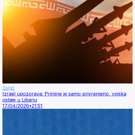
Svijet
Izrael upozorava: Primirje je samo privremeno, vojska
ostaje u Libanu
17/04/2026
•
21:51