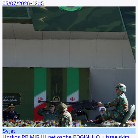
05/07/2026
•
12:15
Svijet
Uprkos PRIMIRJU pet osoba POGINULO u izraelskim