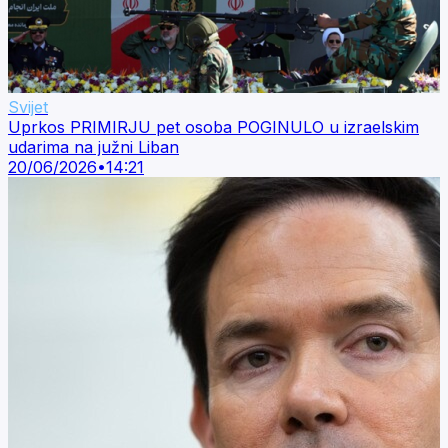
Svijet
Uprkos PRIMIRJU pet osoba POGINULO u izraelskim
udarima na južni Liban
20/06/2026
•
14:21