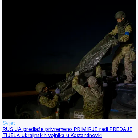
Svijet
RUSIJA predlaže privremeno PRIMIRJE radi PREDAJE
TIJELA ukrajinskih vojnika u Kostantinovki