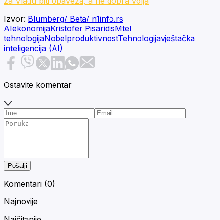
za Vladu biti obaveza, a ne dobra volja
Izvor:
Blumberg/ Beta/ n1info.rs
AI
ekonomija
Kristofer Pisaridis
Mtel
tehnologija
Nobel
produktivnost
Tehnologija
vještačka
inteligencija (AI)
Ostavite komentar
Pošalji
Komentari (
0
)
Najnovije
Najčitanije