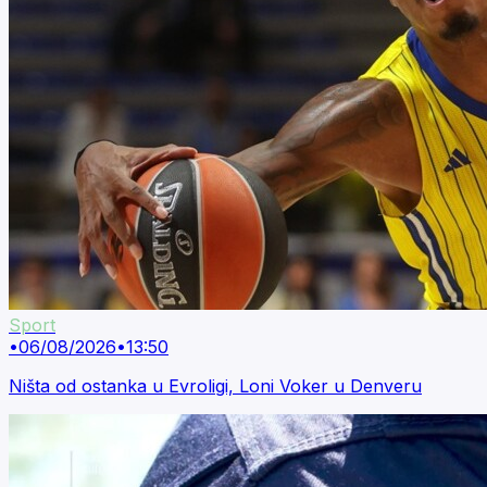
Sport
•
06/08/2026
•
13:50
Ništa od ostanka u Evroligi, Loni Voker u Denveru