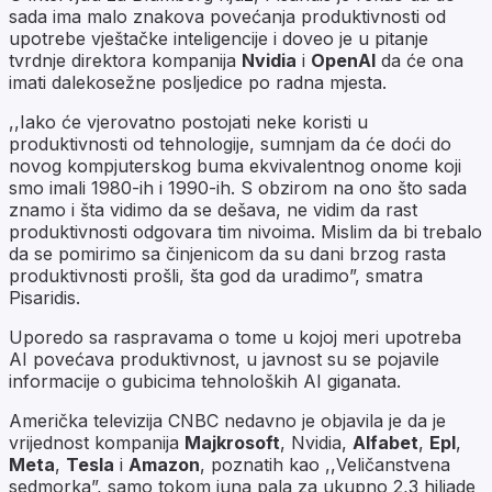
sada ima malo znakova povećanja produktivnosti od
upotrebe vještačke inteligencije i doveo je u pitanje
tvrdnje direktora kompanija
Nvidia
i
OpenAI
da će ona
imati dalekosežne posljedice po radna mjesta.
,,Iako će vjerovatno postojati neke koristi u
produktivnosti od tehnologije, sumnjam da će doći do
novog kompjuterskog buma ekvivalentnog onome koji
smo imali 1980-ih i 1990-ih. S obzirom na ono što sada
znamo i šta vidimo da se dešava, ne vidim da rast
produktivnosti odgovara tim nivoima. Mislim da bi trebalo
da se pomirimo sa činjenicom da su dani brzog rasta
produktivnosti prošli, šta god da uradimo”, smatra
Pisaridis.
Uporedo sa raspravama o tome u kojoj meri upotreba
AI povećava produktivnost, u javnost su se pojavile
informacije o gubicima tehnoloških AI giganata.
Američka televizija CNBC nedavno je objavila je da je
vrijednost kompanija
Majkrosoft
, Nvidia,
Alfabet
,
Epl
,
Meta
,
Tesla
i
Amazon
, poznatih kao ,,Veličanstvena
sedmorka”, samo tokom juna pala za ukupno 2,3 hiljade