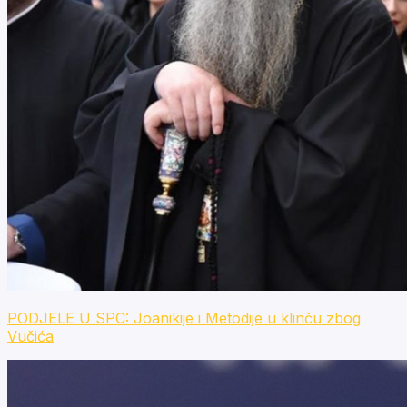
PODJELE U SPC: Joanikije i Metodije u klinču zbog
Vučića