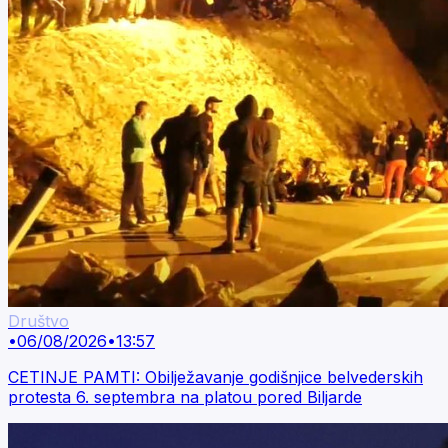
Društvo
•
06/08/2026
•
13:57
CETINJE PAMTI: Obilježavanje godišnjice belvederskih
protesta 6. septembra na platou pored Biljarde