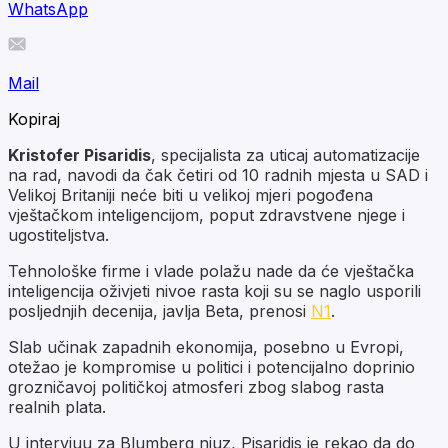
WhatsApp
Mail
Kopiraj
Kristofer Pisaridis
, specijalista za uticaj automatizacije
na rad, navodi da čak četiri od 10 radnih mjesta u SAD i
Velikoj Britaniji neće biti u velikoj mjeri pogođena
vještačkom inteligencijom, poput zdravstvene njege i
ugostiteljstva.
Tehnološke firme i vlade polažu nade da će vještačka
inteligencija oživjeti nivoe rasta koji su se naglo usporili
posljednjih decenija, javlja Beta, prenosi
N1
.
Slab učinak zapadnih ekonomija, posebno u Evropi,
otežao je kompromise u politici i potencijalno doprinio
grozničavoj političkoj atmosferi zbog slabog rasta
realnih plata.
U intervjuu za Blumberg njuz, Pisaridis je rekao da do