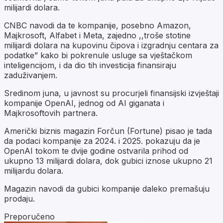
milijardi dolara.
CNBC navodi da te kompanije, posebno Amazon,
Majkrosoft, Alfabet i Meta, zajedno ,,troše stotine
milijardi dolara na kupovinu čipova i izgradnju centara za
podatke” kako bi pokrenule usluge sa vještačkom
inteligencijom, i da dio tih investicija finansiraju
zaduživanjem.
Sredinom juna, u javnost su procurjeli finansijski izvještaji
kompanije OpenAI, jednog od AI giganata i
Majkrosoftovih partnera.
Američki biznis magazin Forčun (Fortune) pisao je tada
da podaci kompanije za 2024. i 2025. pokazuju da je
OpenAI tokom te dvije godine ostvarila prihod od
ukupno 13 milijardi dolara, dok gubici iznose ukupno 21
milijardu dolara.
Magazin navodi da gubici kompanije daleko premašuju
prodaju.
Preporučeno