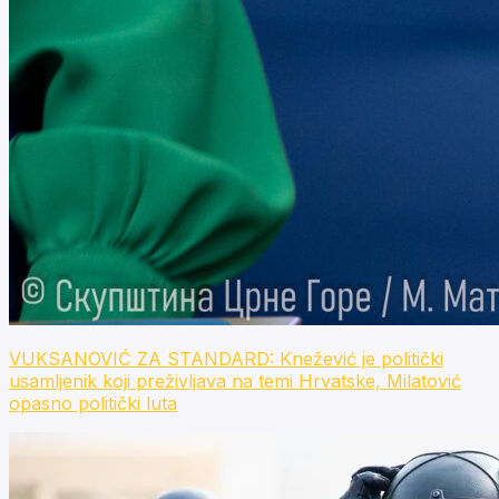
VUKSANOVIĆ ZA STANDARD: Knežević je politički
usamljenik koji preživljava na temi Hrvatske, Milatović
opasno politički luta