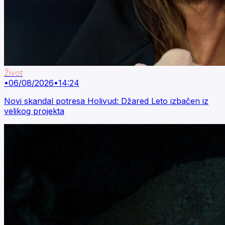
Život
•
06/08/2026
•
14:24
Novi skandal potresa Holivud: Džared Leto izbačen iz
velikog projekta