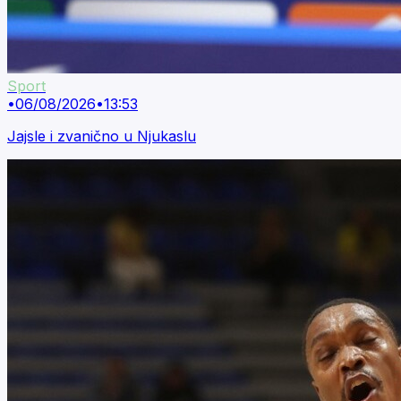
Sport
•
06/08/2026
•
13:53
Jajsle i zvanično u Njukaslu