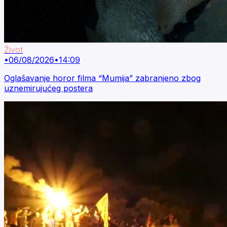
Život
•
06/08/2026
•
14:09
Oglašavanje horor filma “Mumija” zabranjeno zbog
uznemirujućeg postera