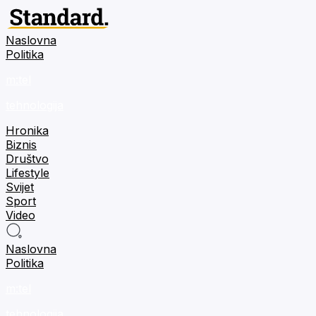
Naslovna
Politika
m:tel
tehnologija
Hronika
Biznis
Društvo
Lifestyle
Svijet
Sport
Video
Naslovna
Politika
m:tel
tehnologija