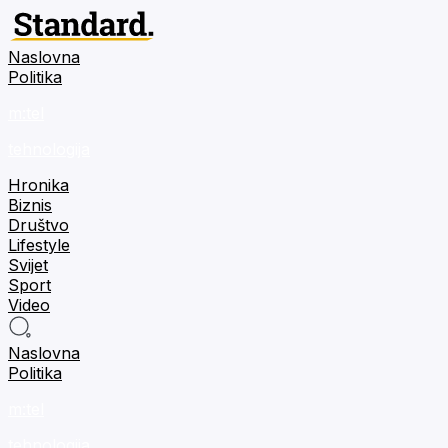
Naslovna
Politika
m:tel
tehnologija
Hronika
Biznis
Društvo
Lifestyle
Svijet
Sport
Video
Naslovna
Politika
m:tel
tehnologija