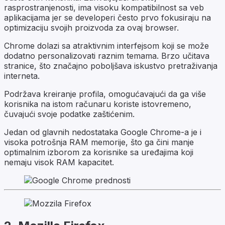
rasprostranjenosti, ima visoku kompatibilnost sa veb
aplikacijama jer se developeri često prvo fokusiraju na
optimizaciju svojih proizvoda za ovaj browser.
Chrome dolazi sa atraktivnim interfejsom koji se može
dodatno personalizovati raznim temama. Brzo učitava
stranice, što značajno poboljšava iskustvo pretraživanja
interneta.
Podržava kreiranje profila, omogućavajući da ga više
korisnika na istom računaru koriste istovremeno,
čuvajući svoje podatke zaštićenim.
Jedan od glavnih nedostataka Google Chrome-a je i
visoka potrošnja RAM memorije, što ga čini manje
optimalnim izborom za korisnike sa uređajima koji
nemaju visok RAM kapacitet.