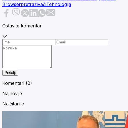
Browser
pretraživači
Tehnologija
Ostavite komentar
Pošalji
Komentari (
0
)
Najnovije
Najčitanije