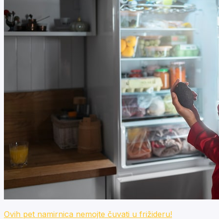
Ovih pet namirnica nemojte čuvati u frižideru!