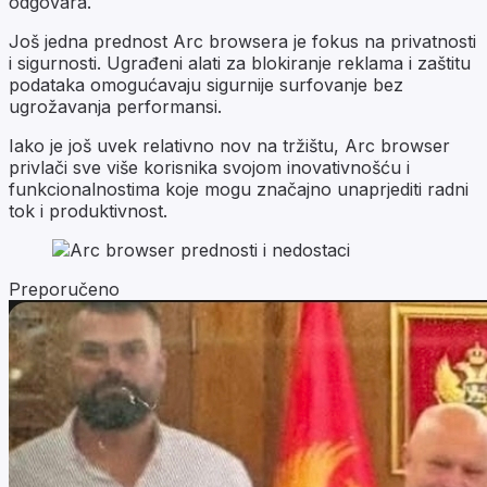
odgovara.
Još jedna prednost Arc browsera je fokus na privatnosti
i sigurnosti. Ugrađeni alati za blokiranje reklama i zaštitu
podataka omogućavaju sigurnije surfovanje bez
ugrožavanja performansi.
Iako je još uvek relativno nov na tržištu, Arc browser
privlači sve više korisnika svojom inovativnošću i
funkcionalnostima koje mogu značajno unaprjediti radni
tok i produktivnost.
Preporučeno