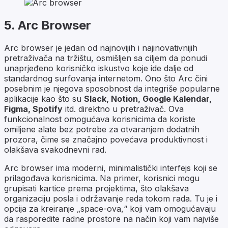
5. Arc Browser
Arc browser je jedan od najnovijih i najinovativnijih
pretraživača na tržištu, osmišljen sa ciljem da ponudi
unaprjeđeno korisničko iskustvo koje ide dalje od
standardnog surfovanja internetom. Ono što Arc čini
posebnim je njegova sposobnost da integriše popularne
aplikacije kao što su
Slack, Notion, Google Kalendar,
Figma, Spotify
itd. direktno u pretraživač. Ova
funkcionalnost omogućava korisnicima da koriste
omiljene alate bez potrebe za otvaranjem dodatnih
prozora, čime se značajno povećava produktivnost i
olakšava svakodnevni rad.
Arc browser ima moderni, minimalistički interfejs koji se
prilagođava korisnicima. Na primer, korisnici mogu
grupisati kartice prema projektima, što olakšava
organizaciju posla i održavanje reda tokom rada. Tu je i
opcija za kreiranje „space-ova,“ koji vam omogućavaju
da rasporedite radne prostore na način koji vam najviše