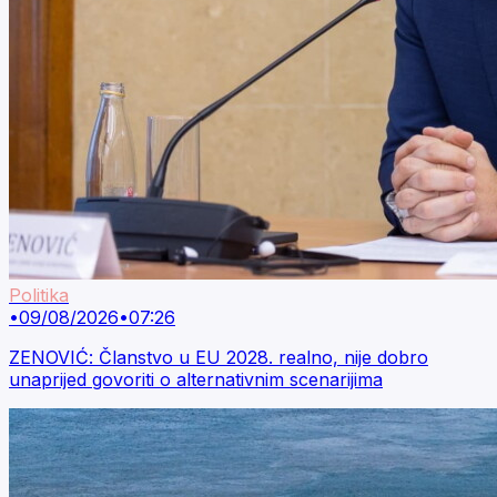
Politika
•
09/08/2026
•
07:26
ZENOVIĆ: Članstvo u EU 2028. realno, nije dobro
unaprijed govoriti o alternativnim scenarijima