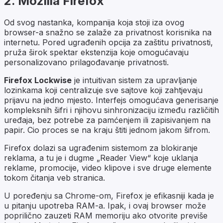
2. Mozilla Firefox
Od svog nastanka, kompanija koja stoji iza ovog
browser-a snažno se zalaže za privatnost korisnika na
internetu. Pored ugrađenih opcija za zaštitu privatnosti,
pruža širok spektar ekstenzija koje omogućavaju
personalizovano prilagođavanje privatnosti.
Firefox Lockwise
je intuitivan sistem za upravljanje
lozinkama koji centralizuje sve sajtove koji zahtjevaju
prijavu na jedno mjesto. Interfejs omogućava generisanje
kompleksnih šifri i njihovu sinhronizaciju između različitih
uređaja, bez potrebe za pamćenjem ili zapisivanjem na
papir. Cio proces se na kraju štiti jednom jakom šifrom.
Firefox dolazi sa ugrađenim sistemom za blokiranje
reklama, a tu je i dugme „
Reader View
“ koje uklanja
reklame, promocije, video klipove i sve druge elemente
tokom čitanja veb stranica.
U poređenju sa Chrome-om, Firefox je efikasniji kada je
u pitanju upotreba RAM-a. Ipak, i ovaj browser može
poprilično zauzeti RAM memoriju ako otvorite previše