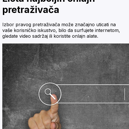
pretraživača
Izbor pravog pretraživača može značajno uticati na
vaše korisničko iskustvo, bilo da surfujete internetom,
gledate video sadržaj ili koristite onlajn alate.