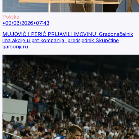
Politika
•
09/08/2026
•
07:43
MUJOVIĆ I PERIĆ PRIJAVILI IMOVINU: Gradonačelnik
ima akcije u pet kompanija, predsjednik Skupštine
garsonjeru