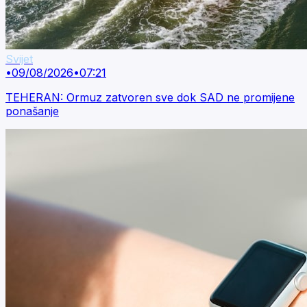
Svijet
•
09/08/2026
•
07:21
TEHERAN: Ormuz zatvoren sve dok SAD ne promijene
ponašanje