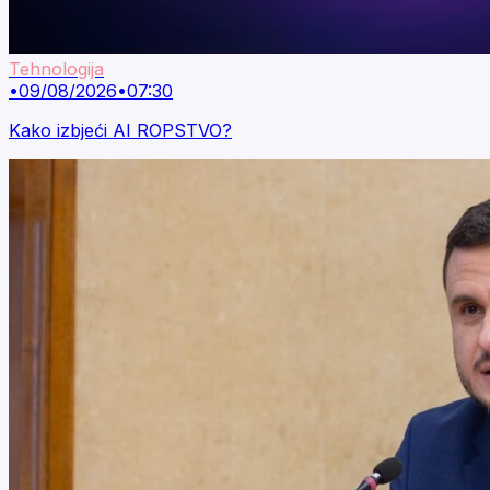
Tehnologija
•
09/08/2026
•
07:30
Kako izbjeći AI ROPSTVO?