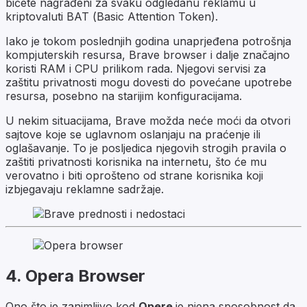
bićete nagrađeni za svaku odgledanu reklamu u
kriptovaluti BAT (
Basic Attention Token
).
Iako je tokom poslednjih godina unaprjeđena potrošnja
kompjuterskih resursa, Brave browser i dalje značajno
koristi RAM i CPU prilikom rada. Njegovi servisi za
zaštitu privatnosti mogu dovesti do povećane upotrebe
resursa, posebno na starijim konfiguracijama.
U nekim situacijama, Brave možda neće moći da otvori
sajtove koje se uglavnom oslanjaju na praćenje ili
oglašavanje. To je posljedica njegovih strogih pravila o
zaštiti privatnosti korisnika na internetu, što će mu
verovatno i biti oprošteno od strane korisnika koji
izbjegavaju reklamne sadržaje.
4. Opera Browser
Ono što je zanimljivo kod
Opere
je njena sposobnost da