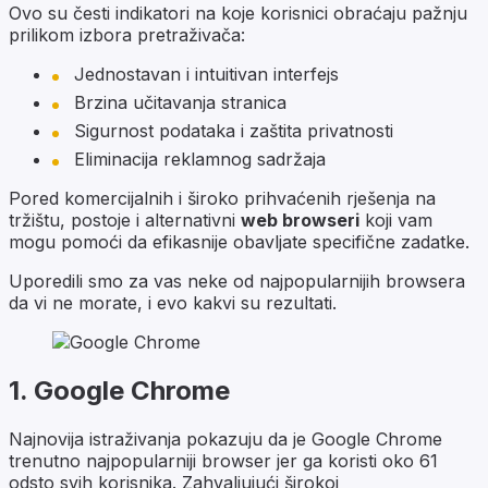
Ovo su česti indikatori na koje korisnici obraćaju pažnju
prilikom izbora pretraživača:
Jednostavan i intuitivan interfejs
Brzina učitavanja stranica
Sigurnost podataka i zaštita privatnosti
Eliminacija reklamnog sadržaja
Pored komercijalnih i široko prihvaćenih rješenja na
tržištu, postoje i alternativni
web browseri
koji vam
mogu pomoći da efikasnije obavljate specifične zadatke.
Uporedili smo za vas neke od najpopularnijih browsera
da vi ne morate, i evo kakvi su rezultati.
1.
Google Chrome
Najnovija istraživanja pokazuju da je Google Chrome
trenutno najpopularniji browser jer ga koristi oko 61
odsto svih korisnika. Zahvaljujući širokoj