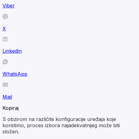
Viber
X
Linkedin
WhatsApp
Mail
Kopiraj
S obzirom na različite konfiguracije uređaja koje
koristimo, proces izbora najadekvatnijeg može biti
složen.