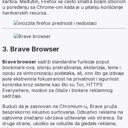
kartica. Međutim, Firefox se često smatra boljim izborom
u poređenju sa Chrome-om kada je u pitanju korišćenje
hardverskih resursa.
3. Brave Browser
Brave browser
sadrži standardne funkcije poput
bookmark-ova, istoriju pretraživanja, ekstenzije, teme i
opciju za sinhronizaciju podataka, ali, ono što ga izdvaja
jeste ekstremna fokusiranost na privatnost i sigurnost
korisnika kroz sisteme kao što su Tor, HTTPS
Everywhere, modovi za čitače i blokere reklamnog
sadržaja.
Budući da je zasnovan na Chromium-u, Brave pruža
besprekorno iskustvo surfovanja. Odsustvo reklama na
sajtovima značajno ubrzava učitavanje veb stranica. Sa
druge strane, ukoliko se odlučite da gledate reklame,