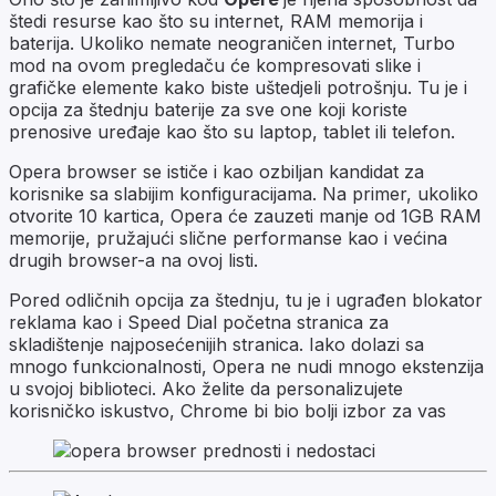
štedi resurse kao što su internet, RAM memorija i
baterija. Ukoliko nemate neograničen internet, Turbo
mod na ovom pregledaču će kompresovati slike i
grafičke elemente kako biste uštedjeli potrošnju. Tu je i
opcija za štednju baterije za sve one koji koriste
prenosive uređaje kao što su laptop, tablet ili telefon.
Opera browser se ističe i kao ozbiljan kandidat za
korisnike sa slabijim konfiguracijama. Na primer, ukoliko
otvorite 10 kartica, Opera će zauzeti manje od 1GB RAM
memorije, pružajući slične performanse kao i većina
drugih browser-a na ovoj listi.
Pored odličnih opcija za štednju, tu je i ugrađen blokator
reklama kao i Speed Dial početna stranica za
skladištenje najposećenijih stranica. Iako dolazi sa
mnogo funkcionalnosti, Opera ne nudi mnogo ekstenzija
u svojoj biblioteci. Ako želite da personalizujete
korisničko iskustvo, Chrome bi bio bolji izbor za vas