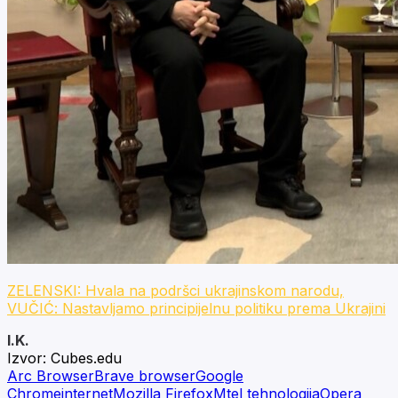
ZELENSKI: Hvala na podršci ukrajinskom narodu,
VUČIĆ: Nastavljamo principijelnu politiku prema Ukrajini
I.K.
Izvor:
Cubes.edu
Arc Browser
Brave browser
Google
Chrome
internet
Mozilla Firefox
Mtel tehnologija
Opera