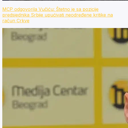
MCP odgovorila Vučiću: Štetno je sa pozicije
predsjednika Srbije upućivati neodređene kritike na
račun Crkve