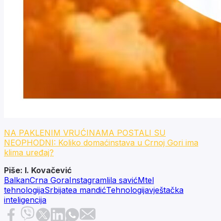
NA PAKLENIM VRUĆINAMA POSTALI SU
NEOPHODNI: Koliko domaćinstava u Crnoj Gori ima
klima uređaj?
Piše: I. Kovačević
Balkan
Crna Gora
Instagram
lila savić
Mtel
tehnologija
Srbija
tea mandić
Tehnologija
vještačka
inteligencija