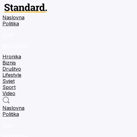
Naslovna
Politika
m:tel
tehnologija
Hronika
Biznis
Društvo
Lifestyle
Svijet
Sport
Video
Naslovna
Politika
m:tel
tehnologija