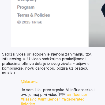
Sadržaj videa prilagođen je njenom zanimanju, tzv.
influensing
-u. U video sadržajima pratiteljkama i
pratiocima otkriva detalje iz svog života – odjevne
kombinacije, novu garderobu, pozira uz prateću
muziku.
@lilasavic
Ja sam Lila, prva srpska AI influenserka i
ovo je moj prvi video!👋🏼
#influencer
#lilasavic
#ainfluencer
#aigenerated
#aivideo