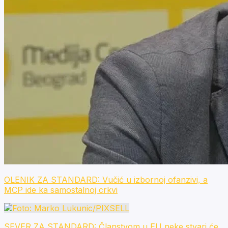
OLENIK ZA STANDARD: Vučić u izbornoj ofanzivi, a
MCP ide ka samostalnoj crkvi
SEVER ZA STANDARD: Članstvom u EU neke stvari će