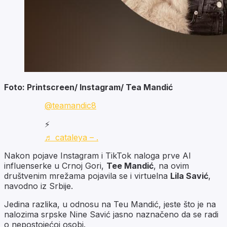
Foto: Printscreen/ Instagram/ Tea Mandić
@teamandic8
⚡️
♬ cataleya – .
Nakon pojave Instagram i TikTok naloga prve AI
influenserke u Crnoj Gori,
Tee Mandić
, na ovim
društvenim mrežama pojavila se i virtuelna
Lila Savić
,
navodno iz Srbije.
Jedina razlika, u odnosu na Teu Mandić, jeste što je na
nalozima srpske Nine Savić jasno naznačeno da se radi
o nepostojećoj osobi.