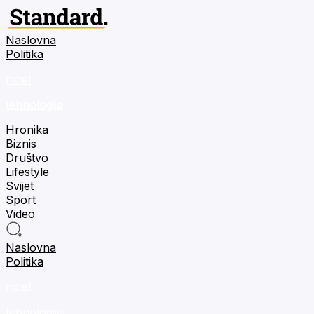
Naslovna
Politika
m:tel
tehnologija
Hronika
Biznis
Društvo
Lifestyle
Svijet
Sport
Video
Naslovna
Politika
m:tel
tehnologija