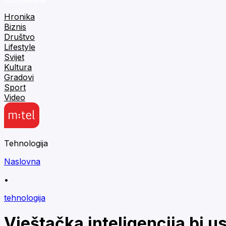
Hronika
Biznis
Društvo
Lifestyle
Svijet
Kultura
Gradovi
Sport
Video
Tehnologija
Naslovna
•
tehnologija
Vještačka inteligencija bi u