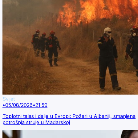
Svijet
•
05/08/2026
•
21:59
Toplotni talas i dalje u Evropi: Požari u Albaniji, smanjena
potrošnja struje u Mađarskoj