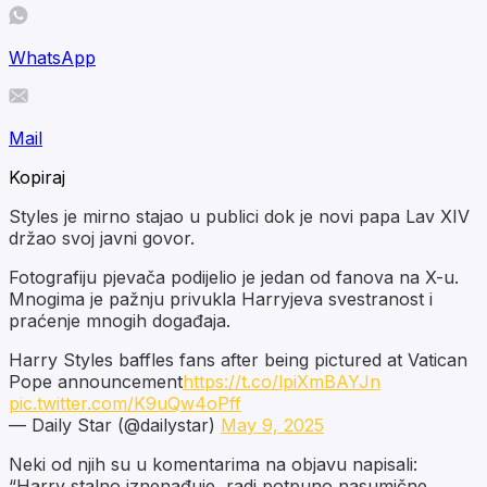
WhatsApp
Mail
Kopiraj
Styles je mirno stajao u publici dok je novi papa Lav XIV
držao svoj javni govor.
Fotografiju pjevača podijelio je jedan od fanova na X-u.
Mnogima je pažnju privukla Harryjeva svestranost i
praćenje mnogih događaja.
Harry Styles baffles fans after being pictured at Vatican
Pope announcement
https://t.co/lpiXmBAYJn
pic.twitter.com/K9uQw4oPff
— Daily Star (@dailystar)
May 9, 2025
Neki od njih su u komentarima na objavu napisali:
“Harry stalno iznenađuje, radi potpuno nasumične