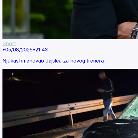
Sport
•
05/08/2026
•
21:43
Njukasl imenovao Jajslea za novog trenera