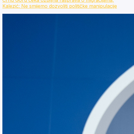
Kalezić: Ne smijemo dozvoliti političke manipulacije