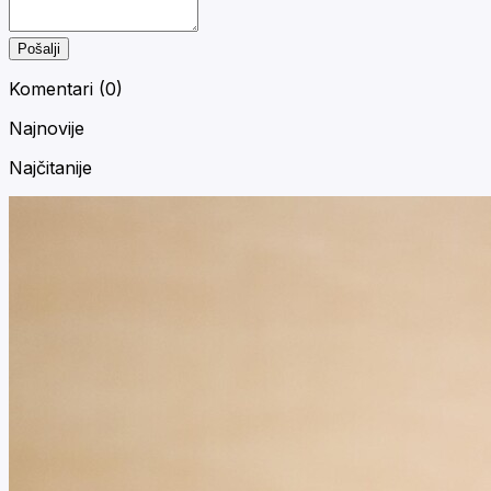
Pošalji
Komentari (
0
)
Najnovije
Najčitanije