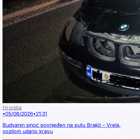
Hronika
•
05/08/2026
•
21:31
Budvanin sinoć povrijeđen na putu Brajići – Vrela,
vozilom udario kravu