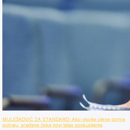
MULEŠKOVIĆ ZA STANDARD: Ako visoke cijene goriva
potraju, građane čeka novi talas poskupljenja