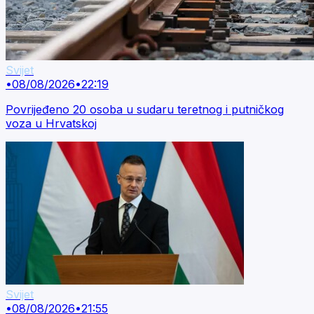
Svijet
•
08/08/2026
•
22:19
Povrijeđeno 20 osoba u sudaru teretnog i putničkog
voza u Hrvatskoj
Svijet
•
08/08/2026
•
21:55