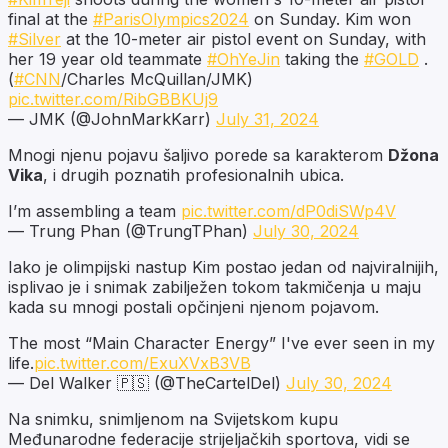
final at the
#ParisOlympics2024
on Sunday. Kim won
#Silver
at the 10-meter air pistol event on Sunday, with
her 19 year old teammate
#OhYeJin
taking the
#GOLD
.
(
#CNN
/Charles McQuillan/JMK)
pic.twitter.com/RibGBBKUj9
— JMK (@JohnMarkKarr)
July 31, 2024
Mnogi njenu pojavu šaljivo porede sa karakterom
Džona
Vika
, i drugih poznatih profesionalnih ubica.
I’m assembling a team
pic.twitter.com/dP0diSWp4V
— Trung Phan (@TrungTPhan)
July 30, 2024
Iako je olimpijski nastup Kim postao jedan od najviralnijih,
isplivao je i snimak zabilježen tokom takmičenja u maju
kada su mnogi postali opčinjeni njenom pojavom.
The most “Main Character Energy” I've ever seen in my
life.
pic.twitter.com/ExuXVxB3VB
— Del Walker 🇵🇸 (@TheCartelDel)
July 30, 2024
Na snimku, snimljenom na Svijetskom kupu
Međunarodne federacije strijeljačkih sportova, vidi se