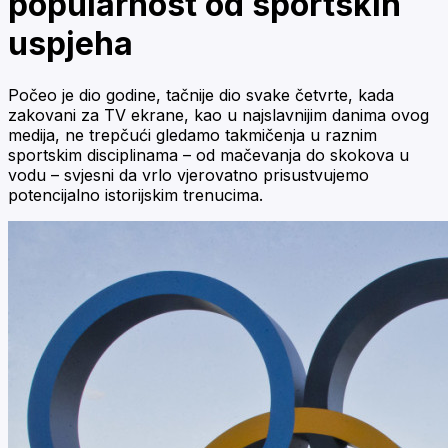
popularnost od sportskih
uspjeha
Počeo je dio godine, tačnije dio svake četvrte, kada
zakovani za TV ekrane, kao u najslavnijim danima ovog
medija, ne trepčući gledamo takmičenja u raznim
sportskim disciplinama – od mačevanja do skokova u
vodu – svjesni da vrlo vjerovatno prisustvujemo
potencijalno istorijskim trenucima.