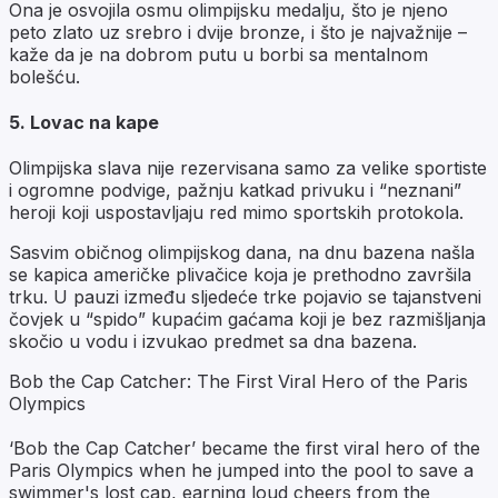
Ona je osvojila osmu olimpijsku medalju, što je njeno
peto zlato uz srebro i dvije bronze, i što je najvažnije –
kaže da je na dobrom putu u borbi sa mentalnom
bolešću.
5. Lovac na kape
Olimpijska slava nije rezervisana samo za velike sportiste
i ogromne podvige, pažnju katkad privuku i “neznani”
heroji koji uspostavljaju red mimo sportskih protokola.
Sasvim običnog olimpijskog dana, na dnu bazena našla
se kapica američke plivačice koja je prethodno završila
trku. U pauzi između sljedeće trke pojavio se tajanstveni
čovjek u “spido” kupaćim gaćama koji je bez razmišljanja
skočio u vodu i izvukao predmet sa dna bazena.
Bob the Cap Catcher: The First Viral Hero of the Paris
Olympics
‘Bob the Cap Catcher’ became the first viral hero of the
Paris Olympics when he jumped into the pool to save a
swimmer's lost cap, earning loud cheers from the