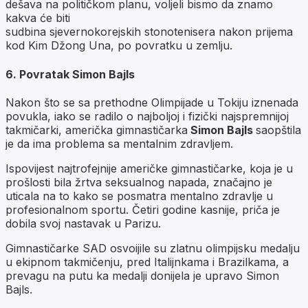
dešava na političkom planu, voljeli bismo da znamo
kakva će biti
sudbina sjevernokorejskih stonotenisera nakon prijema
kod Kim Džong Una, po povratku u zemlju.
6. Povratak Simon Bajls
Nakon što se sa prethodne Olimpijade u Tokiju iznenada
povukla, iako se radilo o najboljoj i fizički najspremnijoj
takmičarki, američka gimnastičarka
Simon Bajls
saopštila
je da ima problema sa mentalnim zdravljem.
Ispovijest najtrofejnije američke gimnastičarke, koja je u
prošlosti bila žrtva seksualnog napada, značajno je
uticala na to kako se posmatra mentalno zdravlje u
profesionalnom sportu. Četiri godine kasnije, priča je
dobila svoj nastavak u Parizu.
Gimnastičarke SAD osvoijile su zlatnu olimpijsku medalju
u ekipnom takmičenju, pred Italijnkama i Brazilkama, a
prevagu na putu ka medalji donijela je upravo Simon
Bajls.