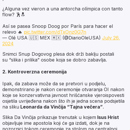
¿Alguna vez vieron a una antorcha olímpica con tanto
flow? 🕺🔝
Así se pasea Snoop Doog por París para hacer el
relevo 🔥
pic.twitter.com/dTxOnz0G7n
— Olé USA 🇺🇸 MEX 🇲🇽 (@DiarioOleUSA)
July 26,
2024
Snimci Snup Dogovog plesa dok drži baklju postali
su “slika i prilika” osobe koja se dobro zabavlja.
2. Kontroverzna ceremonija
Ipak, da zabava može da se pretvori u podjelu,
demonstrirano je nakon ceremonije otvaranja OI nakon
koje se konzervativna javnost hrišćanske vjeroispovesti
osjetila uvrijeđena nakon što ih je jedna scena podsjetila
na sliku
Leonarda da Vinčija “Tajna večera”
.
Slika Da Vinčija prikazuje trenutak u kojem
Isus Hrist
objavljuje ime apostola koji će ga izdati, dok je na
pozornici tokom ceremonije za stolom na centralnoj