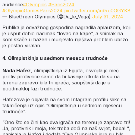
audience
#Olympics
#Paris2024
#OlympicGamesParis2024
pic.twitter.com/xdRu0OGYK8
— BlueGreen Olympics (@De_le_Vega)
July 31, 2024
Publika je odvažnog gospodina nagradila aplauzom, koji
je usput dobio nadimak “lovac na kape”, a snimak na
kom skače u bazen i munjevito riješava problem ubrzo
je postao viralan.
4. Olimpistkinja u sedmom mesecu trudnoće
Nada Hafez
, olimpijstkinja iz Egipta, osvojila je meč
protiv protivnice samo da bi kasnije otkrila da su na
terenu zapravo bila tri igrača, saopštivši da je u
poodmakloj fazi trudnoće.
Hafezova je objavila na svom Intagram profilu slike sa
takmičenja uz opis “Olimpistkinja u sedmom mjesecu
trudnoće”.
“Ono što se čini kao dva igrača na terenu je zapravo tri!
Ja, protivnik i moja, tek treba doći na naš svijet, beba! “,
napisala je Hafez i dodala “Ove Olimpijske igre su bile