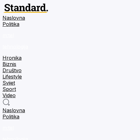
Naslovna
Politika
m:tel
tehnologija
Hronika
Biznis
Društvo
Lifestyle
Svijet
Sport
Video
Naslovna
Politika
m:tel
tehnologija