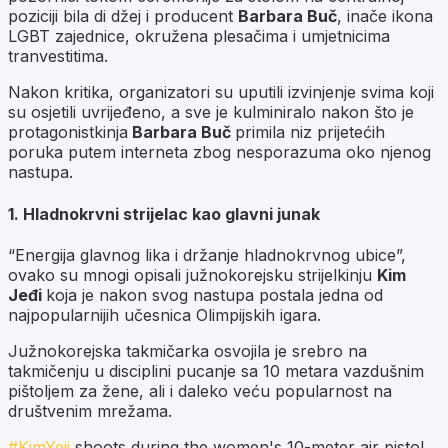
poziciji bila di džej i producent
Barbara Buč
, inače ikona
LGBT zajednice, okružena plesačima i umjetnicima
tranvestitima.
Nakon kritika, organizatori su uputili izvinjenje svima koji
su osjetili uvrijeđeno, a sve je kulminiralo nakon što je
protagonistkinja
Barbara Buč
primila niz prijetećih
poruka putem interneta zbog nesporazuma oko njenog
nastupa.
1. Hladnokrvni strijelac kao glavni junak
“Energija glavnog lika i držanje hladnokrvnog ubice”,
ovako su mnogi opisali južnokorejsku strijelkinju
Kim
Jeđi
koja je nakon svog nastupa postala jedna od
najpopularnijih učesnica Olimpijskih igara.
Južnokorejska takmičarka osvojila je srebro na
takmičenju u disciplini pucanje sa 10 metara vazdušnim
pištoljem za žene, ali i daleko veću popularnost na
društvenim mrežama.
#KimYeji
shoots during the women's 10-meter air pistol