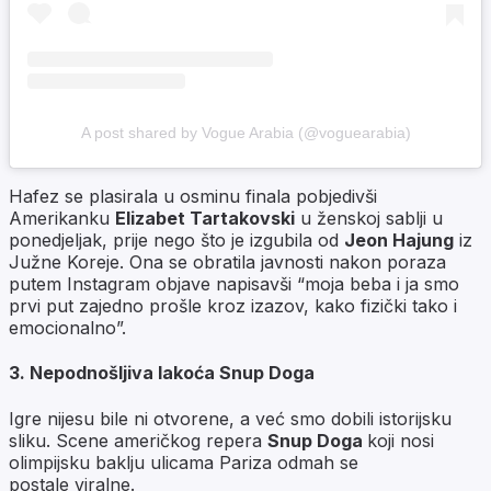
A post shared by Vogue Arabia (@voguearabia)
Hafez se plasirala u osminu finala pobjedivši
Amerikanku
Elizabet Tartakovski
u ženskoj sablji u
ponedjeljak, prije nego što je izgubila od
Jeon Hajung
iz
Južne Koreje. Ona se obratila javnosti nakon poraza
putem Instagram objave napisavši “moja beba i ja smo
prvi put zajedno prošle kroz izazov, kako fizički tako i
emocionalno”.
3. Nepodnošljiva lakoća Snup Doga
Igre nijesu bile ni otvorene, a već smo dobili istorijsku
sliku. Scene američkog repera
Snup Doga
koji nosi
olimpijsku baklju ulicama Pariza odmah se
postale viralne.