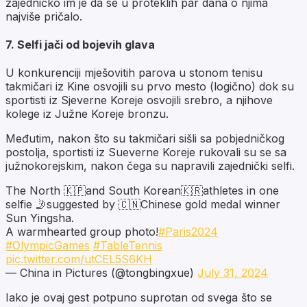
zajedničko im je da se u proteklih par dana o njima
najviše pričalo.
7. Selfi jači od bojevih glava
U konkurenciji mješovitih parova u stonom tenisu
takmičari iz Kine osvojili su prvo mesto (logično) dok su
sportisti iz Sjeverne Koreje osvojili srebro, a njihove
kolege iz Južne Koreje bronzu.
Međutim, nakon što su takmičari sišli sa pobjedničkog
postolja, sportisti iz Sueverne Koreje rukovali su se sa
južnokorejskim, nakon čega su napravili zajednički selfi.
The North 🇰🇵and South Korean🇰🇷athletes in one
selfie 🤳suggested by 🇨🇳Chinese gold medal winner
Sun Yingsha.
A warmhearted group photo!
#Paris2024
#OlympicGames
#TableTennis
pic.twitter.com/utCEL5S6KH
— China in Pictures (@tongbingxue)
July 31, 2024
Iako je ovaj gest potpuno suprotan od svega što se