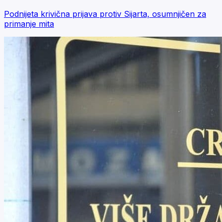
Podnijeta krivična prijava protiv Sijarta, osumnjičen za
primanje mita