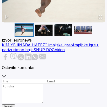
Izvor:
euronews
KIM YEJI
NADA HAFEZ
Olimpijske igre
olimpijske igre u
parizu
simon bajls
SNUP DOG
Video
Ostavite komentar
Pošalji