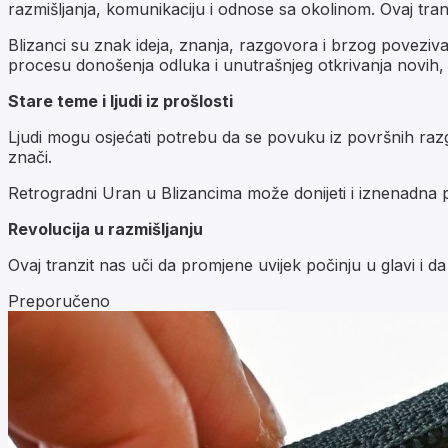
razmišljanja, komunikaciju i odnose sa okolinom. Ovaj tranz
Blizanci su znak ideja, znanja, razgovora i brzog poveziv
procesu donošenja odluka i unutrašnjeg otkrivanja novih,
Stare teme i ljudi iz prošlosti
Ljudi mogu osjećati potrebu da se povuku iz površnih razgo
znači.
Retrogradni Uran u Blizancima može donijeti i iznenadna po
Revolucija u razmišljanju
Ovaj tranzit nas uči da promjene uvijek počinju u glavi i 
Preporučeno