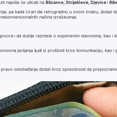
it najviše će uticati na
Blizance, Strijelčeve, Djevice
i
Rib
anja, pa kada Uran ide retrogradno u ovom znaku, dolazi do 
 nekonvencionalnih načina izražavanja.
vora i da dublje razmisle o sopstvenim stavovima, kao i da 
novna javljanja ljudi iz prošlosti kroz komunikaciju, kao i 
da pravo oslobađanje dolazi kroz sposobnost da prepoznamo g