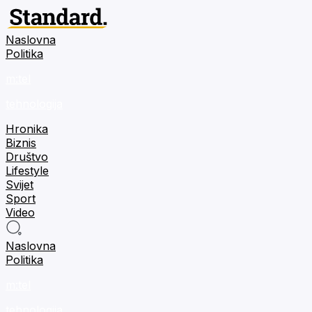
Naslovna
Politika
m:tel
tehnologija
Hronika
Biznis
Društvo
Lifestyle
Svijet
Sport
Video
Naslovna
Politika
m:tel
tehnologija