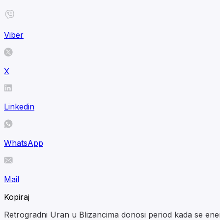
Viber
X
Linkedin
WhatsApp
Mail
Kopiraj
Retrogradni Uran u Blizancima donosi period kada se energ