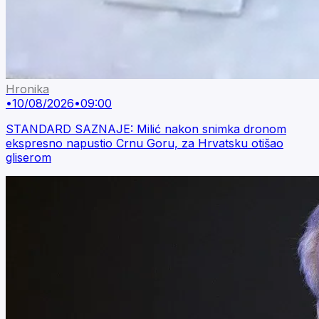
Hronika
•
10/08/2026
•
09:00
STANDARD SAZNAJE: Milić nakon snimka dronom
ekspresno napustio Crnu Goru, za Hrvatsku otišao
gliserom