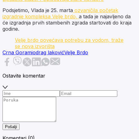
Podsjetimo, Vlada je 25. marta
ozvaničila početak
izgradnje kompleksa Velje brdo,
a tada je najavljeno da
će izgradnja prvih stambenih zgrada startovati do kraja
godine.
Velje brdo povećava potrebu za vodom, traže
se nova izvorišta
Crna Gora
miodrag laković
Velje Brdo
Ostavite komentar
Pošalji
Komentari (
0
)