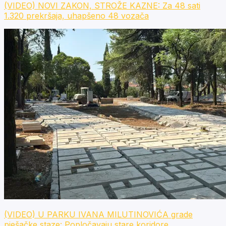
(VIDEO) NOVI ZAKON, STROŽE KAZNE: Za 48 sati
1.320 prekršaja, uhapšeno 48 vozača
(VIDEO) U PARKU IVANA MILUTINOVIĆA grade
pješačke staze: Popločavaju stare koridore