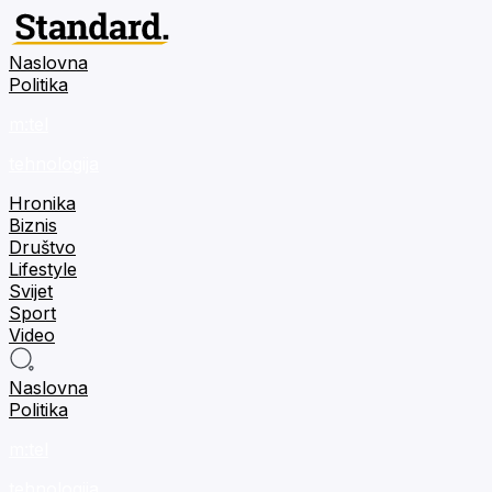
Naslovna
Politika
m:tel
tehnologija
Hronika
Biznis
Društvo
Lifestyle
Svijet
Sport
Video
Naslovna
Politika
m:tel
tehnologija