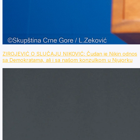
ZIROJEVIĆ O SLUČAJU NIKOVIĆ: Čudan je Nikin odnos
sa Demokratama, ali i sa našom konzulkom u Njujorku