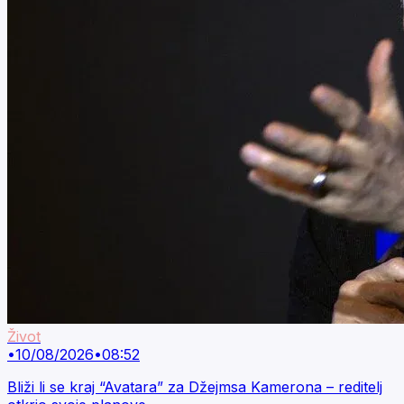
Život
•
10/08/2026
•
08:52
Bliži li se kraj “Avatara” za Džejmsa Kamerona – reditelj