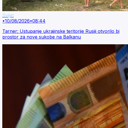
Svijet
•
10/08/2026
•
08:44
Tarner: Ustupanje ukrajinske teritorije Rusiji otvorilo bi
prostor za nove sukobe na Balkanu