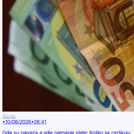
Biznis
•
10/08/2026
•
08:41
Gdje su najveće a gdje najmanje plate: Koliko se razlikuju