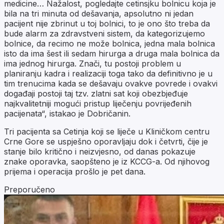
medicine… Nažalost, pogledajte cetinsjku bolnicu koja je
bila na tri minuta od dešavanja, apsolutno ni jedan
pacijent nije zbrinut u toj bolnici, to je ono što treba da
bude alarm za zdravstveni sistem, da kategorizujemo
bolnice, da recimo ne može bolnica, jedna mala bolnica
isto da ima šest ili sedam hirurga a druga mala bolnica da
ima jednog hirurga. Znači, tu postoji problem u
planiranju kadra i realizaciji toga tako da definitivno je u
tim trenucima kada se dešavaju ovakve povrede i ovakvi
događaji postoji taj tzv. zlatni sat koji obezbjeđuje
najkvalitetniji mogući pristup liječenju povrijeđenih
pacijenata“, istakao je Dobričanin.
Tri pacijenta sa Cetinja koji se liječe u Kliničkom centru
Crne Gore se uspješno oporavljaju dok i četvrti, čije je
stanje bilo kritično i neizvjesno, od danas pokazuje
znake oporavka, saopšteno je iz KCCG-a. Od njihovog
prijema i operacija prošlo je pet dana.
Preporučeno