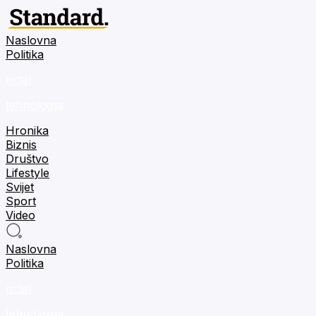
Naslovna
Politika
m:tel
tehnologija
Hronika
Biznis
Društvo
Lifestyle
Svijet
Sport
Video
Naslovna
Politika
m:tel
tehnologija