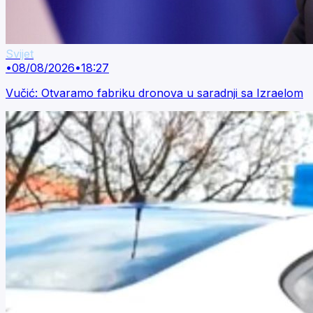
Svijet
•
08/08/2026
•
18:27
Vučić: Otvaramo fabriku dronova u saradnji sa Izraelom