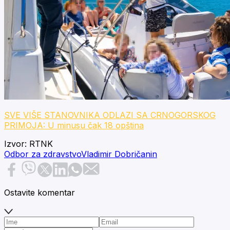
SVE VIŠE STANOVNIKA ODLAZI SA CRNOGORSKOG
PRIMOJA: U minusu čak 18 opština
Izvor:
RTNK
Odbor za zdravstvo
Vladimir Dobričanin
Ostavite komentar