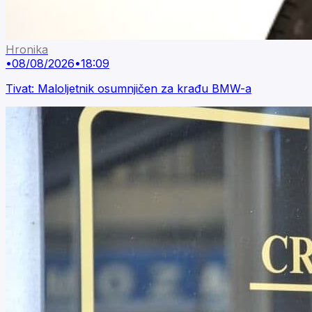
Hronika
•
08/08/2026
•
18:09
Tivat: Maloljetnik osumnjičen za krađu BMW-a