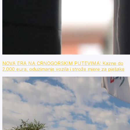
NOVA ERA NA CRNOGORSKIM PUTEVIMA: Kazne do
2.000 eura, oduzimanje vozila i strože mjere za pješake