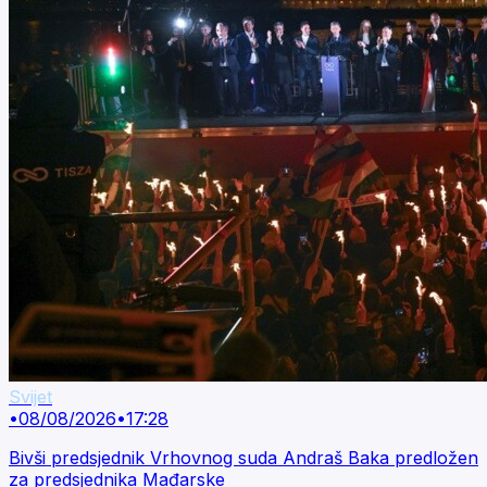
Svijet
•
08/08/2026
•
17:28
Bivši predsjednik Vrhovnog suda Andraš Baka predložen
za predsjednika Mađarske