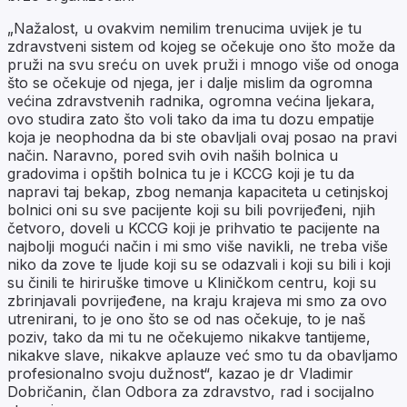
„Nažalost, u ovakvim nemilim trenucima uvijek je tu
zdravstveni sistem od kojeg se očekuje ono što može da
pruži na svu sreću on uvek pruži i mnogo više od onoga
što se očekuje od njega, jer i dalje mislim da ogromna
većina zdravstvenih radnika, ogromna većina ljekara,
ovo studira zato što voli tako da ima tu dozu empatije
koja je neophodna da bi ste obavljali ovaj posao na pravi
način. Naravno, pored svih ovih naših bolnica u
gradovima i opštih bolnica tu je i KCCG koji je tu da
napravi taj bekap, zbog nemanja kapaciteta u cetinjskoj
bolnici oni su sve pacijente koji su bili povrijeđeni, njih
četvoro, doveli u KCCG koji je prihvatio te pacijente na
najbolji mogući način i mi smo više navikli, ne treba više
niko da zove te ljude koji su se odazvali i koji su bili i koji
su činili te hiriruške timove u Kliničkom centru, koji su
zbrinjavali povrijeđene, na kraju krajeva mi smo za ovo
utrenirani, to je ono što se od nas očekuje, to je naš
poziv, tako da mi tu ne očekujemo nikakve tantijeme,
nikakve slave, nikakve aplauze već smo tu da obavljamo
profesionalno svoju dužnost“, kazao je dr Vladimir
Dobričanin, član Odbora za zdravstvo, rad i socijalno