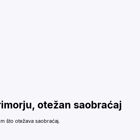
rimorju, otežan saobraćaj
m što otežava saobraćaj.