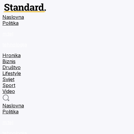
Naslovna
Politika
m:tel
tehnologija
Hronika
Biznis
Društvo
Lifestyle
Svijet
Sport
Video
Naslovna
Politika
m:tel
tehnologija