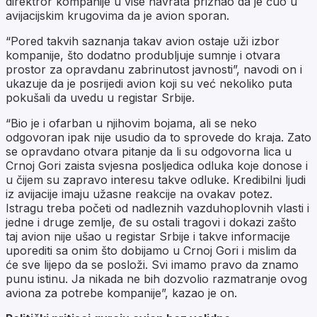
direktror kompanije u više navrata priznao da je čuo u
avijacijskim krugovima da je avion sporan.
“Pored takvih saznanja takav avion ostaje uži izbor
kompanije, što dodatno produbljuje sumnje i otvara
prostor za opravdanu zabrinutost javnosti”, navodi on i
ukazuje da je posrijedi avion koji su već nekoliko puta
pokušali da uvedu u registar Srbije.
“Bio je i ofarban u njihovim bojama, ali se neko
odgovoran ipak nije usudio da to sprovede do kraja. Zato
se opravdano otvara pitanje da li su odgovorna lica u
Crnoj Gori zaista svjesna posljedica odluka koje donose i
u čijem su zapravo interesu takve odluke. Kredibilni ljudi
iz avijacije imaju užasne reakcije na ovakav potez.
Istragu treba početi od nadleznih vazduhoplovnih vlasti i
jedne i druge zemlje, đe su ostali tragovi i dokazi zašto
taj avion nije ušao u registar Srbije i takve informacije
uporediti sa onim što dobijamo u Crnoj Gori i mislim da
će sve lijepo da se posloži. Svi imamo pravo da znamo
punu istinu. Ja nikada ne bih dozvolio razmatranje ovog
aviona za potrebe kompanije”, kazao je on.