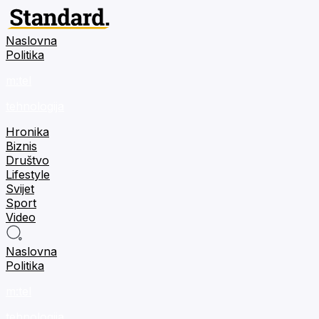
Naslovna
Politika
m:tel
tehnologija
Hronika
Biznis
Društvo
Lifestyle
Svijet
Sport
Video
Naslovna
Politika
m:tel
tehnologija