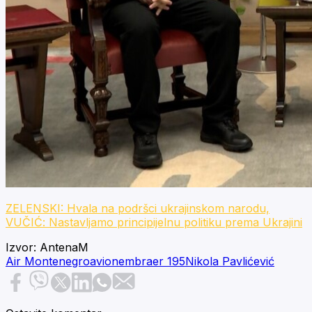
ZELENSKI: Hvala na podršci ukrajinskom narodu,
VUČIĆ: Nastavljamo principijelnu politiku prema Ukrajini
Izvor:
AntenaM
Air Montenegro
avion
embraer 195
Nikola Pavlićević