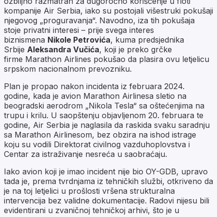
ozbiljno razmatran za dugoročno korišćenje u floti
kompanije Air Serbia, iako su postojali višestruki pokušaji
njegovog „proguravanja“. Navodno, iza tih pokušaja
stoje privatni interesi – prije svega interes
biznismena
Nikole Petrovića
, kuma predsjednika
Srbije
Aleksandra Vučića
, koji je preko grčke
firme
Marathon Airlines
pokušao da plasira ovu letjelicu
srpskom nacionalnom prevozniku.
Plan je propao nakon incidenta iz februara 2024.
godine, kada je avion Marathon Airlinesa sletio na
beogradski aerodrom „Nikola Tesla“ sa oštećenjima na
trupu i krilu. U saopštenju objavljenom 20. februara te
godine, Air Serbia je naglasila da raskida svaku saradnju
sa Marathon Airlinesom, bez obzira na ishod istrage
koju su vodili Direktorat civilnog vazduhoplovstva i
Centar za istraživanje nesreća u saobraćaju.
Iako avion koji je imao incident nije bio OY-GDB, upravo
tada je, prema tvrdnjama iz tehničkih službi, otkriveno da
je na toj letjelici u prošlosti vršena strukturalna
intervencija bez validne dokumentacije. Radovi nijesu bili
evidentirani u zvaničnoj tehničkoj arhivi, što je u