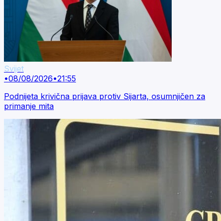
Svijet
•
08/08/2026
•
21:55
Podnijeta krivična prijava protiv Sijarta, osumnjičen za
primanje mita