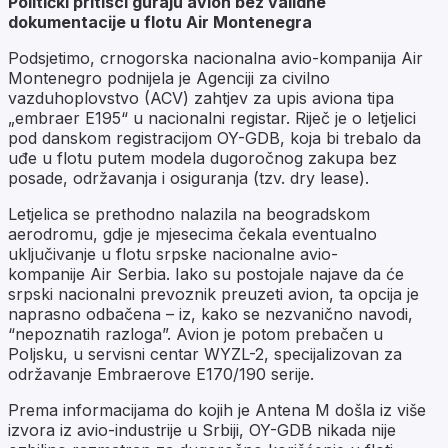
Politički pritisci guraju avion bez validne
dokumentacije u flotu Air Montenegra
Podsjetimo, crnogorska nacionalna avio-kompanija
Air
Montenegro
podnijela je Agenciji za civilno
vazduhoplovstvo (ACV) zahtjev za upis aviona tipa
„embraer E195“ u nacionalni registar. Riječ je o letjelici
pod danskom registracijom OY-GDB, koja bi trebalo da
uđe u flotu putem modela dugoročnog zakupa bez
posade, održavanja i osiguranja (tzv. dry lease).
Letjelica se prethodno nalazila na beogradskom
aerodromu, gdje je mjesecima čekala eventualno
uključivanje u flotu srpske nacionalne avio-
kompanije
Air Serbia
. Iako su postojale najave da će
srpski nacionalni prevoznik preuzeti avion, ta opcija je
naprasno odbačena – iz, kako se nezvanično navodi,
“nepoznatih razloga”. Avion je potom prebačen u
Poljsku, u servisni centar WYZL-2, specijalizovan za
održavanje Embraerove E170/190 serije.
Prema informacijama do kojih je Antena M došla iz više
izvora iz avio-industrije u Srbiji, OY-GDB nikada nije