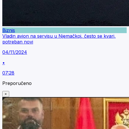
Biznis
Vladin avion na servisu u Njemačkoj, često se kvari,
potreban novi
04/11/2024
•
07:28
Preporučeno
×