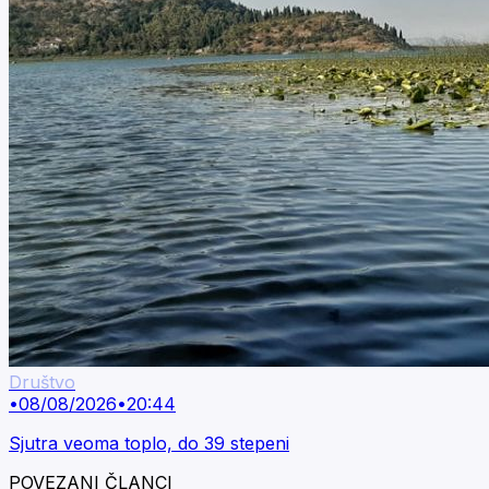
Društvo
•
08/08/2026
•
20:44
Sjutra veoma toplo, do 39 stepeni
POVEZANI ČLANCI