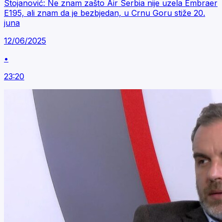
Stojanović: Ne znam zašto Air Serbia nije uzela Embraer
E195, ali znam da je bezbjedan, u Crnu Goru stiže 20.
juna
12/06/2025
•
23:20