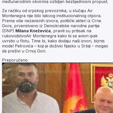
međunarodnim okvirima ozbiljan bezbjednosni propust.
Za razliku od srpskog prevoznika, u slučaju Air
Montenegra nije bilo takvog institucionalnog otpora.
Prema više nezavisnih izvora, politički akteri iz Crne
Gore, prvenstveno iz Demokratske narodne partije
(DNP)
Milana Kneževića
, pravili su pritisak na
rukovodstvoAir Montenegra kako bi se avion ipak
uvrstio u flotu. Time bi, kako dodaju naši izvori, biznis
model Petrovića – koji je doživio fijasko u Srbiji – mogao
da preživi u Crnoj Gori.
Preporučeno