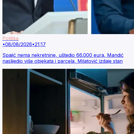
Politika
•
08/08/2026
•
21:17
Spajić nema nekretnine, uštedio 66.000 eura, Mandić
naslijedio više objekata i parcela, Milatović izdaje stan