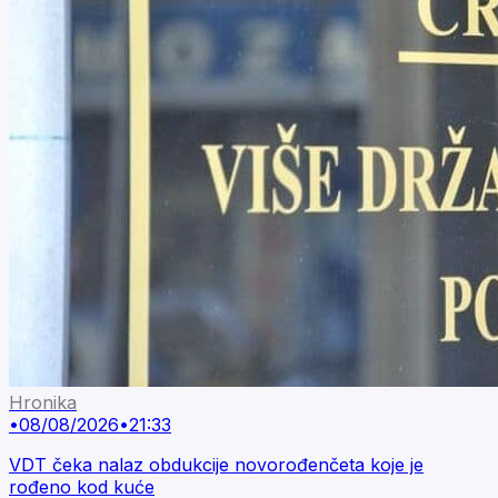
Hronika
•
08/08/2026
•
21:33
VDT čeka nalaz obdukcije novorođenčeta koje je
rođeno kod kuće