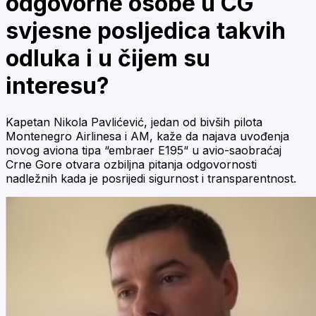
odgovorne osobe u CG
svjesne posljedica takvih
odluka i u čijem su
interesu?
Kapetan Nikola Pavlićević, jedan od bivših pilota
Montenegro Airlinesa i AM, kaže da najava uvođenja
novog aviona tipa “embraer E195“ u avio-saobraćaj
Crne Gore otvara ozbiljna pitanja odgovornosti
nadležnih kada je posrijedi sigurnost i transparentnost.