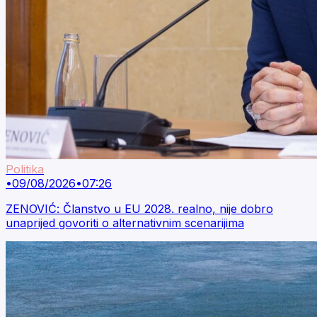
Politika
•
09/08/2026
•
07:26
ZENOVIĆ: Članstvo u EU 2028. realno, nije dobro
unaprijed govoriti o alternativnim scenarijima