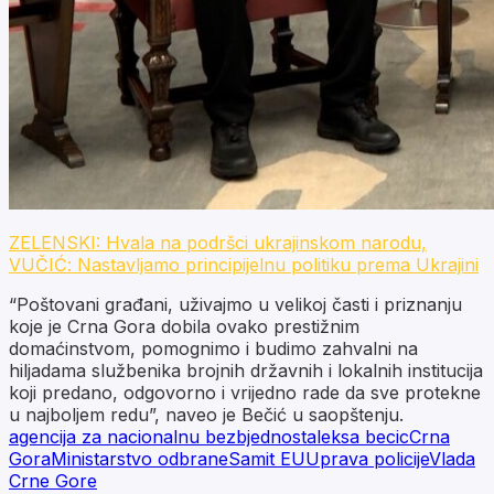
ZELENSKI: Hvala na podršci ukrajinskom narodu,
VUČIĆ: Nastavljamo principijelnu politiku prema Ukrajini
“Poštovani građani, uživajmo u velikoj časti i priznanju
koje je Crna Gora dobila ovako prestižnim
domaćinstvom, pomognimo i budimo zahvalni na
hiljadama službenika brojnih državnih i lokalnih institucija
koji predano, odgovorno i vrijedno rade da sve protekne
u najboljem redu”, naveo je Bečić u saopštenju.
agencija za nacionalnu bezbjednost
aleksa becic
Crna
Gora
Ministarstvo odbrane
Samit EU
Uprava policije
Vlada
Crne Gore