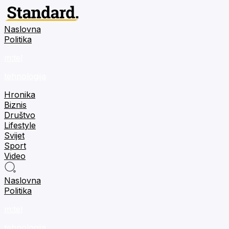
Naslovna
Politika
m:tel
tehnologija
Hronika
Biznis
Društvo
Lifestyle
Svijet
Sport
Video
Naslovna
Politika
m:tel
tehnologija