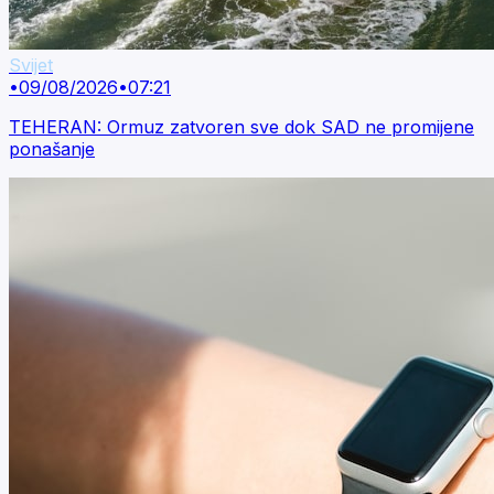
Svijet
•
09/08/2026
•
07:21
TEHERAN: Ormuz zatvoren sve dok SAD ne promijene
ponašanje