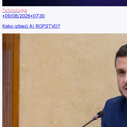
Tehnologija
•
09/08/2026
•
07:30
Kako izbjeći AI ROPSTVO?