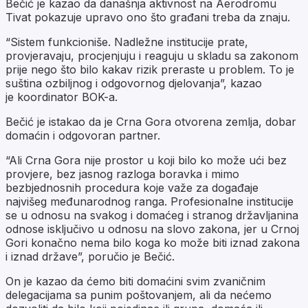
Bečić je kazao da današnja aktivnost na Aerodromu
Tivat pokazuje upravo ono što građani treba da znaju.
“Sistem funkcioniše. Nadležne institucije prate,
provjeravaju, procjenjuju i reaguju u skladu sa zakonom
prije nego što bilo kakav rizik preraste u problem. To je
suština ozbiljnog i odgovornog djelovanja”, kazao
je koordinator BOK-a.
Bečić je istakao da je Crna Gora otvorena zemlja, dobar
domaćin i odgovoran partner.
“Ali Crna Gora nije prostor u koji bilo ko može ući bez
provjere, bez jasnog razloga boravka i mimo
bezbjednosnih procedura koje važe za događaje
najvišeg međunarodnog ranga. Profesionalne institucije
se u odnosu na svakog i domaćeg i stranog državljanina
odnose isključivo u odnosu na slovo zakona, jer u Crnoj
Gori konačno nema bilo koga ko može biti iznad zakona
i iznad države”, poručio je Bečić.
On je kazao da ćemo biti domaćini svim zvaničnim
delegacijama sa punim poštovanjem, ali da nećemo