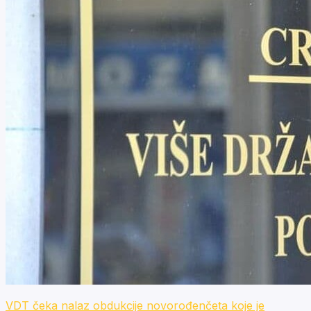
VDT čeka nalaz obdukcije novorođenčeta koje je