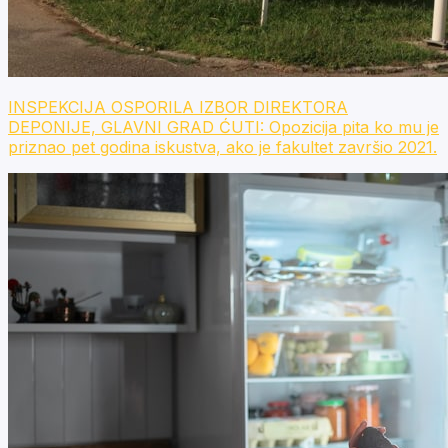
INSPEKCIJA OSPORILA IZBOR DIREKTORA
DEPONIJE, GLAVNI GRAD ĆUTI: Opozicija pita ko mu je
priznao pet godina iskustva, ako je fakultet završio 2021.