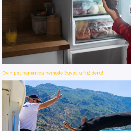
Ovih pet namirnica nemojte čuvati u frižideru!