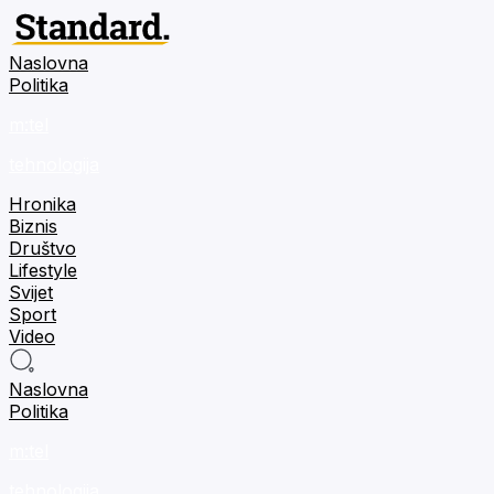
Naslovna
Politika
m:tel
tehnologija
Hronika
Biznis
Društvo
Lifestyle
Svijet
Sport
Video
Naslovna
Politika
m:tel
tehnologija