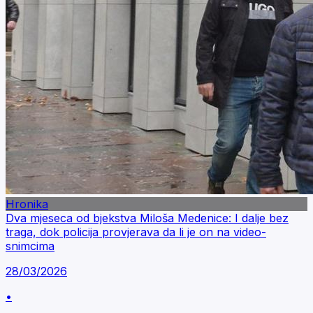
Hronika
Dva mjeseca od bjekstva Miloša Medenice: I dalje bez
traga, dok policija provjerava da li je on na video-
snimcima
28/03/2026
•