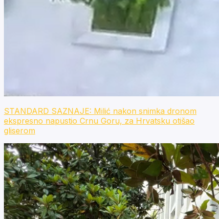
STANDARD SAZNAJE: Milić nakon snimka dronom
ekspresno napustio Crnu Goru, za Hrvatsku otišao
gliserom