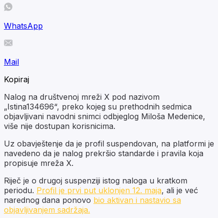
WhatsApp
Mail
Kopiraj
Nalog na društvenoj mreži X pod nazivom
„Istina134696“, preko kojeg su prethodnih sedmica
objavljivani navodni snimci odbjeglog Miloša Medenice,
više nije dostupan korisnicima.
Uz obavještenje da je profil suspendovan, na platformi je
navedeno da je nalog prekršio standarde i pravila koja
propisuje mreža X.
Riječ je o drugoj suspenziji istog naloga u kratkom
periodu.
Profil je prvi put uklonjen 12. maja
, ali je već
narednog dana ponovo
bio aktivan i nastavio sa
objavljivanjem sadržaja.