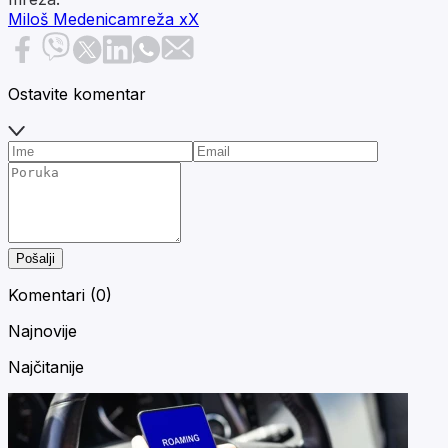
Miloš Medenica
mreža x
X
Ostavite komentar
Pošalji
Komentari (
0
)
Najnovije
Najčitanije