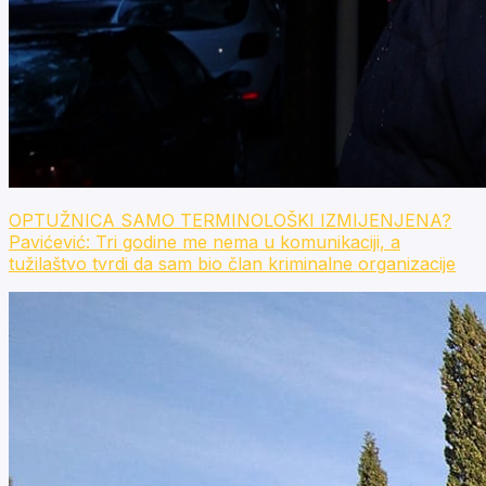
OPTUŽNICA SAMO TERMINOLOŠKI IZMIJENJENA?
Pavićević: Tri godine me nema u komunikaciji, a
tužilaštvo tvrdi da sam bio član kriminalne organizacije