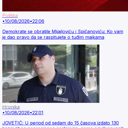
Politika
•
10/08/2026
•
22:06
Demokrate se obratile Mijajloviću i Spičanoviću: Ko vam
je dao pravo da se raspitujete o tuđim majkama
Hronika
•
10/08/2026
•
22:01
JOVETIĆ: U period od sedam do 15 časova izdato 130