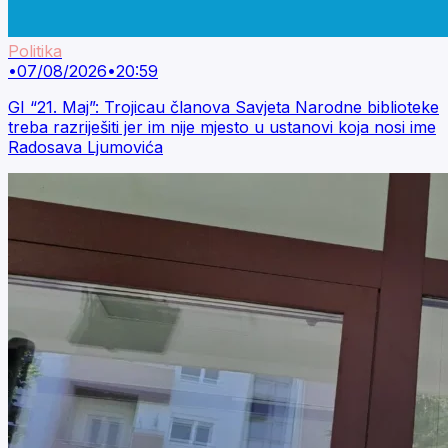
Politika
•
07/08/2026
•
20:59
GI “21. Maj”: Trojicau članova Savjeta Narodne biblioteke
treba razriješiti jer im nije mjesto u ustanovi koja nosi ime
Radosava Ljumovića