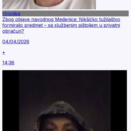
Hronika
Zbog objave navodnog Medenice: Nikšićko tužilaštvo
formiralo predmet – sa službenim pištoljem u privatni
obračun?
04/04/2026
•
14:36