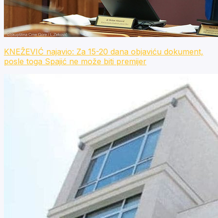
KNEŽEVIĆ najavio: Za 15-20 dana objaviću dokument,
posle toga Spajić ne može biti premijer