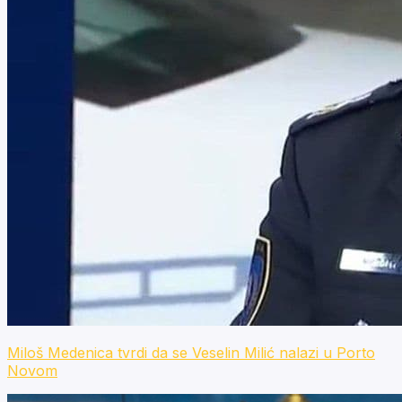
Miloš Medenica tvrdi da se Veselin Milić nalazi u Porto
Novom