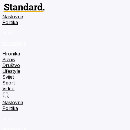
Naslovna
Politika
m:tel
tehnologija
Hronika
Biznis
Društvo
Lifestyle
Svijet
Sport
Video
Naslovna
Politika
m:tel
tehnologija