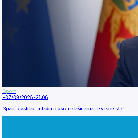
Sport
•
07/08/2026
•
21:06
Spajić čestitao mladim rukometašicama: Izvrsne ste!