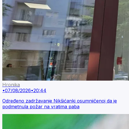
Hronika
•
07/08/2026
•
20:44
Određeno zadržavanje Nikšićanki osumnjičenoj da je
podmetnula požar na vratima paba