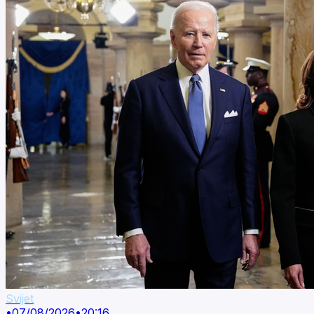
Svijet
•
07/08/2026
•
20:16