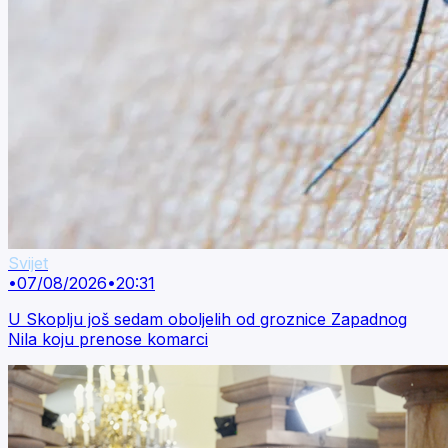
Svijet
•
07/08/2026
•
20:31
U Skoplju još sedam oboljelih od groznice Zapadnog
Nila koju prenose komarci