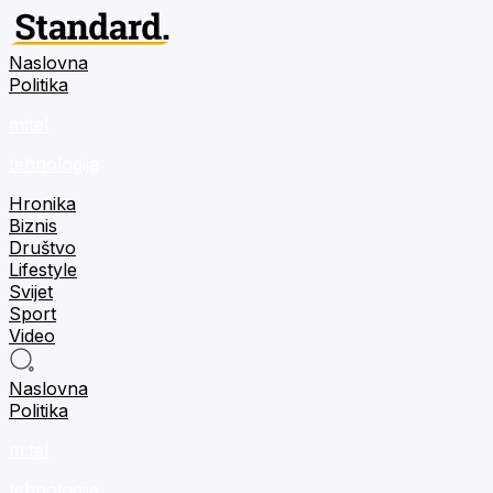
Naslovna
Politika
m:tel
tehnologija
Hronika
Biznis
Društvo
Lifestyle
Svijet
Sport
Video
Naslovna
Politika
m:tel
tehnologija