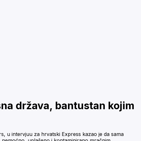
sna država, bantustan kojim
s, u intervjuu za hrvatski Express kazao je da sama
anas nemoćno, uplašeno i kontaminirano mračnim