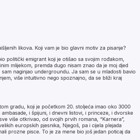
išljenih likova. Koji vam je bio glavni motiv za pisanje?
 politički emigrant koji je otišao sa svojim rođakom,
nim mlijekom, premda dugo nisam znao da je moj djed
više sam naginjao undergroundu. Ja sam se u mladosti bavio
m, više intuitivno nego spoznajno, da se bliži kraj
 U tom gradu, koji je početkom 20. stoljeća imao oko 3000
 ambasade, i špijuni, i dnevni listovi, i princeze, i dvorske
ve sve više otkrivao, od svojih prvih romana, “Karnera”,
likih europskih pjesnika, Njegoš, pa i cijela plejada
ali prozne pisce. To je za mene bio još jedan poticaj da