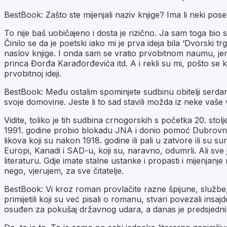
BestBook: Zašto ste mijenjali naziv knjige? Ima li neki po
To nije baš uobičajeno i dosta je rizično. Ja sam toga bio 
Činilo se da je poetski iako mi je prva ideja bila ‘Dvorski tr
naslov knjige. I onda sam se vratio prvobitnom naumu, jer v
princa Đorđa Karađorđevića itd. A i rekli su mi, pošto se kn
prvobitnoj ideji.
BestBook: Među ostalim spominjete sudbinu obitelji serdara
svoje domovine. Jeste li to sad stavili možda iz neke vaš
Vidite, toliko je tih sudbina crnogorskih s početka 20. sto
1991. godine probio blokadu JNA i donio pomoć Dubrovniku.
likova koji su nakon 1918. godine ili pali u zatvore ili su s
Europi, Kanadi i SAD-u, koji su, naravno, odumrli. Ali sve
literaturu. Gdje imate stalne ustanke i propasti i mijenjan
nego, vjerujem, za sve čitatelje.
BestBook: Vi kroz roman provlačite razne špijune, službe, 
primijetili koji su već pisali o romanu, stvari povezali in
osuđen za pokušaj državnog udara, a danas je predsjedn