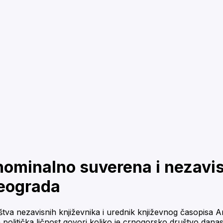
 nominalno suverena i nezavi
Beograda
va nezavisnih književnika i urednik književnog časopisa Ar
ja politička ličnost govori koliko je crnogorsko društvo d