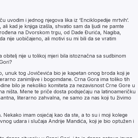
u uvodim i jednog njegova lika iz ‘Enciklopedije mrtvih’.
i, ali kad je knjiga izašla, shvatio sam da ljudi ne pamte
li je rođena na Dvorskom trgu, od Dade Đurića, Nagiba,
a nije uobičajeno, ali motivi su mi bili da se vratim
bitelj nije u tolikoj mjeri bila istoznačna sa sudbinom
 Gori?
mo, unuk tog Jovičevića bio je kapetan onog broda koji je
erarno zanimljive i bogomdane. Crna Gora ima toliko tih
. godine bilo je nekoliko komiteta za nezavisnost Crne Gore u
zna ništa. Mene te priče dosta podsjećaju na latinoameričku
esantna, literarno zahvalna, ne samo za nas koji tu živimo
a. Nekako imam osjećaj kao da ste, a to su i moji kolege
vnog udara i slučaja Andrije Mandića, koji je bio optužen i