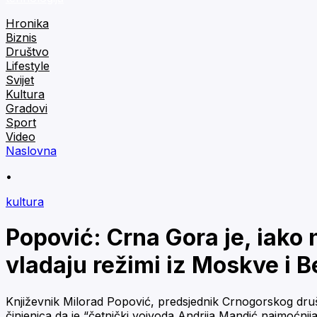
Hronika
Biznis
Društvo
Lifestyle
Svijet
Kultura
Gradovi
Sport
Video
Naslovna
•
kultura
Popović: Crna Gora je, iako
vladaju režimi iz Moskve i 
Književnik Milorad Popović, predsjednik Crnogorskog društ
činjenica da je “četnički vojvoda Andrija Mandić najmoćni