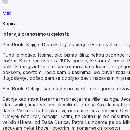
Mail
Kopiraj
Intervju prenosimo u cjelosti:
BestBook: Knjiga ‘Dvorski trg’ dobila je izvrsne kritike. U n
Puno je motiva. Naime, ako bismo išli iz nekog osobnog rak
vođom Božićnog ustanka 1918. godine, Krstom Zrnovim Po
politički emigrant jer u doba komunizma o tome se nije gov
boksom, sportom, radio sam u kasinima, bio čuvar reda u n
Jugoslavije, počeo sam se ozbiljno baviti nacionalnim pita
BestBook: Cetinje, kao stožerno mjesto crnogorske državnos
Cetinje kao moja literarna inspiracija ima više razloga. Je
stanovnika, imali ste sve, ili velik dio onoga što ste imali u
dame. Veliki su tu bili planovi, nerazmjerni za veličinu Ceti
“Čovjek bez lica”, nadalje. Zatim, na Cetinju je bio nesumn
velikih slikara, od Dada Đurica, Petra Lumbarde pa do Milu
sačuvam neke likove i otvorim im romaneskni prostor.