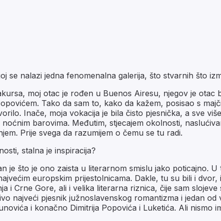
joj se nalazi jedna fenomenalna galerija, što stvarnih što izm
ursa, moj otac je rođen u Buenos Airesu, njegov je otac bio
povićem. Tako da sam to, kako da kažem, posisao s majči
orilo. Inače, moja vokacija je bila čisto pjesnička, a sve 
oćnim barovima. Međutim, stjecajem okolnosti, naslućivanje
njem. Prije svega da razumijem o čemu se tu radi.
ti, stalna je inspiracija?
dan je što je ono zaista u literarnom smislu jako poticajno.
 najvećim europskim prijestolnicama. Dakle, tu su bili i dvor, i
nja i Crne Gore, ali i velika literarna riznica, čije sam sloje
jivo najveći pjesnik južnoslavenskog romantizma i jedan od ve
novića i konačno Dimitrija Popovića i Luketića. Ali nismo im