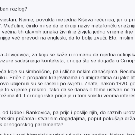
seban razlog?
svjestan. Naime, povukla me jedna Kiševa rečenica, jer u prič
g’. Međutim, činilo mi se da je drugi naziv metaforički snažnij
ećina tih glavnih junaka živi ili je živjela jedno vrijeme i
jiga već prevodi na engleski, da to bolje zvuči. Eto, mislim d
 Jovičevića, za koju se kaže u romanu da nijedna cetinjska o
e vizure sadašnjega konteksta, onoga što se događa u Crnoj
ljeća koje su simbolične, pa i slične nekim današnjima. Reci
 Priče o propalim kraljevinama i o imigrantima su jako lit
urovo ubijeni ili su se raselili po svijetu. Znate, nakon 1920
 je to vrijeme prekrilo, tako da se danas o tome ustvari ne 
je režima itd. I crnogorska priča je u tom smislu veoma inter
od Udbe i Rankovića, pa prije i poslije njih, do raznih urot
sajderskim pričama i stvarnim događajima, poput pokušaja drža
ik crnogorskog parlamenta?