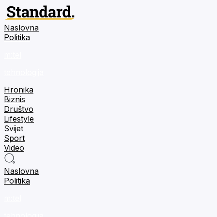
Naslovna
Politika
m:tel
tehnologija
Hronika
Biznis
Društvo
Lifestyle
Svijet
Sport
Video
Naslovna
Politika
m:tel
tehnologija