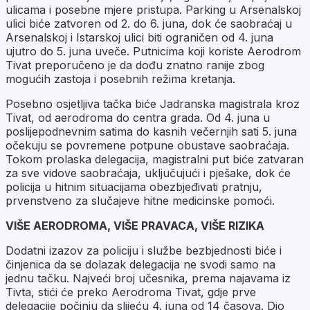
ulicama i posebne mjere pristupa. Parking u Arsenalskoj
ulici biće zatvoren od 2. do 6. juna, dok će saobraćaj u
Arsenalskoj i Istarskoj ulici biti ograničen od 4. juna
ujutro do 5. juna uveče. Putnicima koji koriste Aerodrom
Tivat preporučeno je da dođu znatno ranije zbog
mogućih zastoja i posebnih režima kretanja.
Posebno osjetljiva tačka biće Jadranska magistrala kroz
Tivat, od aerodroma do centra grada. Od 4. juna u
poslijepodnevnim satima do kasnih večernjih sati 5. juna
očekuju se povremene potpune obustave saobraćaja.
Tokom prolaska delegacija, magistralni put biće zatvaran
za sve vidove saobraćaja, uključujući i pješake, dok će
policija u hitnim situacijama obezbjeđivati pratnju,
prvenstveno za slučajeve hitne medicinske pomoći.
VIŠE AERODROMA, VIŠE PRAVACA, VIŠE RIZIKA
Dodatni izazov za policiju i službe bezbjednosti biće i
činjenica da se dolazak delegacija ne svodi samo na
jednu tačku. Najveći broj učesnika, prema najavama iz
Tivta, stići će preko Aerodroma Tivat, gdje prve
delegacije počinju da slijeću 4. juna od 14 časova. Dio