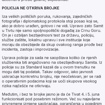
POLICIJA NE OTKRIVA BROJKE
Iza velikih političkih poruka, rukovanja, zajedničkih
fotografija i diplomatskog protokola stoji posao koji se,
ako je dobro urađen, gotovo i ne vidi. Upravo zato Samit
u Tivtu nije samo spoljnopolitički događaj za Crnu Goru.
On je i ozbiljan bezbjednosni test za državu, policiju,
službe zaštite, lokalnu upravu i sve institucije koje
moraju da obezbijede da skup ovakvog ranga prođe bez
incidenta, zastoja i improvizacije.
Uprava policije za sada ne saopštava koliko će njenih
službenika biti angažovano na obezbjeđivanju Samita. Iz
policije su za Standard kazali da u ovom trenutku ne
mogu dati taj podatak. Takav odgovor, iako javnosti
uskraćuje konkretnu brojku, nije neočekivan, jer se radi
o operativnim podacima koji se uoči skupova visokog
rizika najčešće ne otkrivaju.
Međutim, i bez te brojke jasno je da će Tivat 4. i 5. juna
funkcionisati pod posebnim režimom. Već su najavljene
privremene izmjene saobraćaja, ograničenja u pojedinim