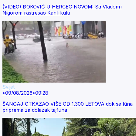
(VIDEO) ĐOKOVIĆ U HERCEG NOVOM: Sa Vladom i
Nigorom rastresao Kanli kulu
Svijet
•
09/08/2026
•
09:28
ŠANGAJ OTKAZAO VIŠE OD 1.300 LETOVA dok se Kina
priprema za dolazak tajfuna