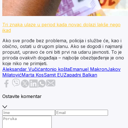
Tri znaka ulaze u period kada novac dolazi lakše nego
ikad
Ako sve prođe bez problema, policija i službe će, kao i
obično, ostati u drugom planu. Ako se dogodi i najmanji
propust, upravo će oni biti prvi na udaru javnosti. To je
priroda ovakvih događaja – najbolje obezbjeđenje je ono
koje niko ne primijeti.
Aleksandar Vučić
antonio košta
Emanuel Makron
Jakov
Milatović
Marta Kos
Samit EU
Zapadni Balkan
Ostavite komentar