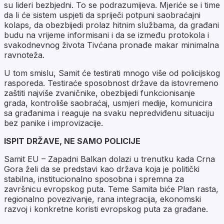
su lideri bezbjedni. To se podrazumijeva. Mjeriće se i time
da li će sistem uspjeti da spriječi potpuni saobraćajni
kolaps, da obezbijedi prolaz hitnim službama, da građani
budu na vrijeme informisani i da se između protokola i
svakodnevnog života Tivćana pronađe makar minimalna
ravnoteža.
U tom smislu, Samit će testirati mnogo više od policijskog
rasporeda. Testiraće sposobnost države da istovremeno
zaštiti najviše zvaničnike, obezbijedi funkcionisanje
grada, kontroliše saobraćaj, usmjeri medije, komunicira
sa građanima i reaguje na svaku nepredviđenu situaciju
bez panike i improvizacije.
ISPIT DRŽAVE, NE SAMO POLICIJE
Samit EU – Zapadni Balkan dolazi u trenutku kada Crna
Gora želi da se predstavi kao država koja je politički
stabilna, institucionalno sposobna i spremna za
završnicu evropskog puta. Teme Samita biće Plan rasta,
regionalno povezivanje, rana integracija, ekonomski
razvoj i konkretne koristi evropskog puta za građane.