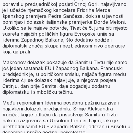
boraviti u predsjedničkoj posjeti Crnoj Gori, najavljivano
je i učešće njemačkog kancelara Fridriha Merca i
španskog premijera Pedra Sančeza, dok se u javnosti
pominjao i dolazak italijanske premijerke Đorđe Meloni.
Ukoliko se te najave potvrde, Tivat će 5. juna biti mjesto
susreta najjačih političkih figura Evropske unije sa
liderima Zapadnog Balkana, što dodatno podiže i
diplomatski značaj skupa i bezbjednosni nivo operacije
koja ga prati
Makronov dolazak pokazuje da Samit u Tivtu nije samo
još jedan sastanak EU i Zapadnog Balkana. Francuski
predsjednik je, u političkom smislu, najjača figura među
liderima čiji se dolazak najavljuje, a njegova posjeta
Cetinju, dan prije Samita, daje događaju dodatnu
diplomatsku i simboličku težinu.
Među regionalnim liderima posebnu pažnju izaziva i
najavljeni dolazak predsjednika Srbije Aleksandra
Vučića, koji je odlučio da prisustvuje Samitu u Tivtu
nakon razgovora sa Ursulom fon der Lajen, iako je
prethodni samit EU – Zapadni Balkan, održan u Briselu u
decembru prošle godine, bojkotovao.