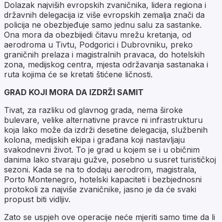
Dolazak najviših evropskih zvaničnika, lidera regiona i
državnih delegacija iz više evropskih zemalja znači da
policija ne obezbjeđuje samo jednu salu za sastanke.
Ona mora da obezbijedi čitavu mrežu kretanja, od
aerodroma u Tivtu, Podgorici i Dubrovniku, preko
graničnih prelaza i magistralnih pravaca, do hotelskih
zona, medijskog centra, mjesta održavanja sastanaka i
ruta kojima će se kretati štićene ličnosti.
GRAD KOJI MORA DA IZDRŽI SAMIT
Tivat, za razliku od glavnog grada, nema široke
bulevare, velike alternativne pravce ni infrastrukturu
koja lako može da izdrži desetine delegacija, službenih
kolona, medijskih ekipa i građana koji nastavljaju
svakodnevni život. To je grad u kojem se i u običnim
danima lako stvaraju gužve, posebno u susret turističkoj
sezoni. Kada se na to dodaju aerodrom, magistrala,
Porto Montenegro, hotelski kapaciteti i bezbjednosni
protokoli za najviše zvaničnike, jasno je da će svaki
propust biti vidljiv.
Zato se uspjeh ove operacije neće mjeriti samo time da li