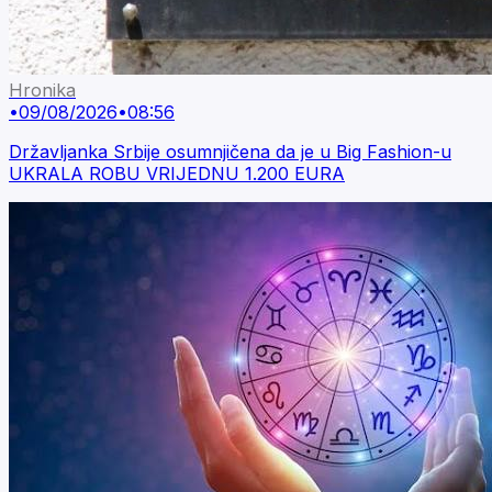
Hronika
•
09/08/2026
•
08:56
Državljanka Srbije osumnjičena da je u Big Fashion-u
UKRALA ROBU VRIJEDNU 1.200 EURA