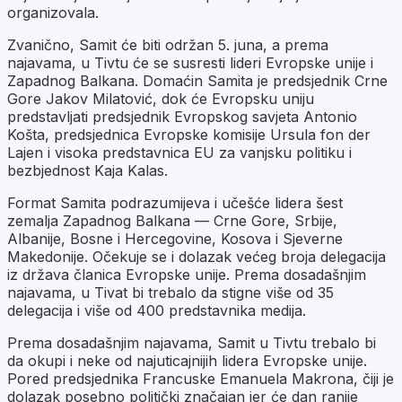
organizovala.
Zvanično, Samit će biti održan 5. juna, a prema
najavama, u Tivtu će se susresti lideri Evropske unije i
Zapadnog Balkana. Domaćin Samita je predsjednik Crne
Gore Jakov Milatović, dok će Evropsku uniju
predstavljati predsjednik Evropskog savjeta Antonio
Košta, predsjednica Evropske komisije Ursula fon der
Lajen i visoka predstavnica EU za vanjsku politiku i
bezbjednost Kaja Kalas.
Format Samita podrazumijeva i učešće lidera šest
zemalja Zapadnog Balkana — Crne Gore, Srbije,
Albanije, Bosne i Hercegovine, Kosova i Sjeverne
Makedonije. Očekuje se i dolazak većeg broja delegacija
iz država članica Evropske unije. Prema dosadašnjim
najavama, u Tivat bi trebalo da stigne više od 35
delegacija i više od 400 predstavnika medija.
Prema dosadašnjim najavama, Samit u Tivtu trebalo bi
da okupi i neke od najuticajnijih lidera Evropske unije.
Pored predsjednika Francuske Emanuela Makrona, čiji je
dolazak posebno politički značajan jer će dan ranije