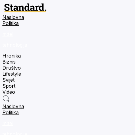
Naslovna
Politika
m:tel
tehnologija
Hronika
Biznis
Društvo
Lifestyle
Svijet
Sport
Video
Naslovna
Politika
m:tel
tehnologija