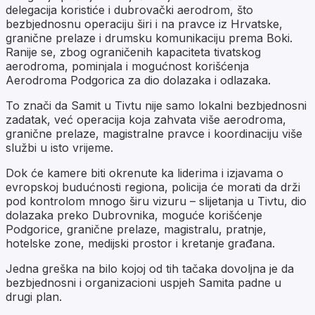
delegacija koristiće i dubrovački aerodrom, što
bezbjednosnu operaciju širi i na pravce iz Hrvatske,
granične prelaze i drumsku komunikaciju prema Boki.
Ranije se, zbog ograničenih kapaciteta tivatskog
aerodroma, pominjala i mogućnost korišćenja
Aerodroma Podgorica za dio dolazaka i odlazaka.
To znači da Samit u Tivtu nije samo lokalni bezbjednosni
zadatak, već operacija koja zahvata više aerodroma,
granične prelaze, magistralne pravce i koordinaciju više
službi u isto vrijeme.
Dok će kamere biti okrenute ka liderima i izjavama o
evropskoj budućnosti regiona, policija će morati da drži
pod kontrolom mnogo širu vizuru – slijetanja u Tivtu, dio
dolazaka preko Dubrovnika, moguće korišćenje
Podgorice, granične prelaze, magistralu, pratnje,
hotelske zone, medijski prostor i kretanje građana.
Jedna greška na bilo kojoj od tih tačaka dovoljna je da
bezbjednosni i organizacioni uspjeh Samita padne u
drugi plan.