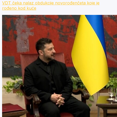
VDT čeka nalaz obdukcije novorođenčeta koje je
rođeno kod kuće