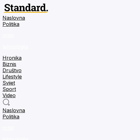
Naslovna
Politika
m:tel
tehnologija
Hronika
Biznis
Društvo
Lifestyle
Svijet
Sport
Video
Naslovna
Politika
m:tel
tehnologija