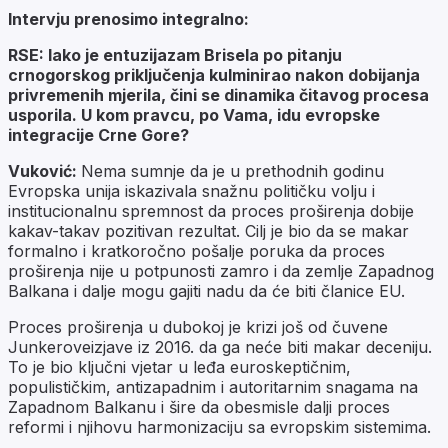
Intervju prenosimo integralno:
RSE: Iako je entuzijazam Brisela po pitanju
crnogorskog priključenja kulminirao nakon dobijanja
privremenih mjerila, čini se dinamika čitavog procesa
usporila. U kom pravcu, po Vama, idu evropske
integracije Crne Gore?
Vuković:
Nema sumnje da je u prethodnih godinu
Evropska unija iskazivala snažnu političku volju i
institucionalnu spremnost da proces proširenja dobije
kakav-takav pozitivan rezultat. Cilj je bio da se makar
formalno i kratkoročno pošalje poruka da proces
proširenja nije u potpunosti zamro i da zemlje Zapadnog
Balkana i dalje mogu gajiti nadu da će biti članice EU.
Proces proširenja u dubokoj je krizi još od čuvene
Junkeroveizjave iz 2016. da ga neće biti makar deceniju.
To je bio ključni vjetar u leđa euroskeptičnim,
populističkim, antizapadnim i autoritarnim snagama na
Zapadnom Balkanu i šire da obesmisle dalji proces
reformi i njihovu harmonizaciju sa evropskim sistemima.