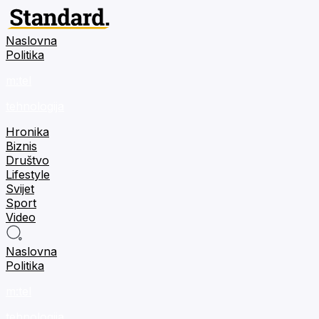
Naslovna
Politika
m:tel
tehnologija
Hronika
Biznis
Društvo
Lifestyle
Svijet
Sport
Video
Naslovna
Politika
m:tel
tehnologija