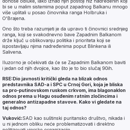
donose odluke, iako iznad njih postoji niz nadređenih koji
bi se u malim sistemima poput zapadnog Balkanu mnogo
više uplitali u posao činovnika ranga Holbruka i
O'Brajena.
Ono što treba razumjeti je da upravo ti činovnici srednjeg
ranga, koji se svakodnevno bave Zapadnim Balkanom
drže ključ u oblikovanju politika i prioriteta koji se
ispostavljaju njima nadređenima poput Blinkena ili
Salivena.
Iluzorno je očekivati da će se Zapadnim Balkanom baviti
i jedan od njih dvojice, kao što je to bio slučaj 90ih.
RSE:Dio javnosti kritički gleda na blizak odnos
predstavnika SAD-a i SPC u Crnoj Gori, koja je bliska
sa pro-putinovskom ruskom crkvom, ima blagonaklon
odnos prema u Hagu osuđenim ratnim zločincima i
generalno antizapadne stavove. Kako vi gledate na
taj odnos?
Vuković:
SAD kao suštinski puritansko društvo, nikada i
u ni jednom obliku neće problematizovati i direktno
politizovati vjerske organizacije.