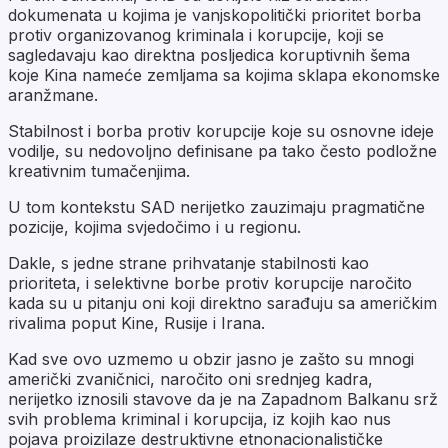
dokumenata u kojima je vanjskopolitički prioritet borba
protiv organizovanog kriminala i korupcije, koji se
sagledavaju kao direktna posljedica koruptivnih šema
koje Kina nameće zemljama sa kojima sklapa ekonomske
aranžmane.
Stabilnost i borba protiv korupcije koje su osnovne ideje
vodilje, su nedovoljno definisane pa tako često podložne
kreativnim tumačenjima.
U tom kontekstu SAD nerijetko zauzimaju pragmatične
pozicije, kojima svjedočimo i u regionu.
Dakle, s jedne strane prihvatanje stabilnosti kao
prioriteta, i selektivne borbe protiv korupcije naročito
kada su u pitanju oni koji direktno sarađuju sa američkim
rivalima poput Kine, Rusije i Irana.
Kad sve ovo uzmemo u obzir jasno je zašto su mnogi
američki zvaničnici, naročito oni srednjeg kadra,
nerijetko iznosili stavove da je na Zapadnom Balkanu srž
svih problema kriminal i korupcija, iz kojih kao nus
pojava proizilaze destruktivne etnonacionalističke