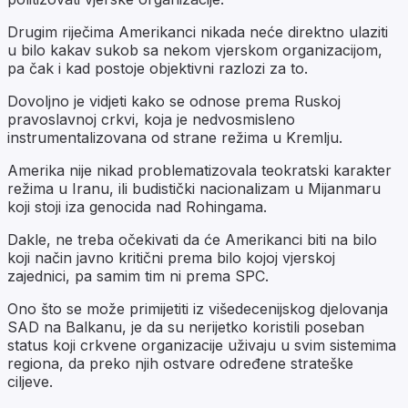
Drugim riječima Amerikanci nikada neće direktno ulaziti
u bilo kakav sukob sa nekom vjerskom organizacijom,
pa čak i kad postoje objektivni razlozi za to.
Dovoljno je vidjeti kako se odnose prema Ruskoj
pravoslavnoj crkvi, koja je nedvosmisleno
instrumentalizovana od strane režima u Kremlju.
Amerika nije nikad problematizovala teokratski karakter
režima u Iranu, ili budistički nacionalizam u Mijanmaru
koji stoji iza genocida nad Rohingama.
Dakle, ne treba očekivati da će Amerikanci biti na bilo
koji način javno kritični prema bilo kojoj vjerskoj
zajednici, pa samim tim ni prema SPC.
Ono što se može primijetiti iz višedecenijskog djelovanja
SAD na Balkanu, je da su nerijetko koristili poseban
status koji crkvene organizacije uživaju u svim sistemima
regiona, da preko njih ostvare određene strateške
ciljeve.