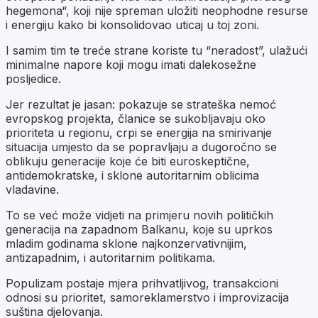
hegemona“, koji nije spreman uložiti neophodne resurse
i energiju kako bi konsolidovao uticaj u toj zoni.
I samim tim te treće strane koriste tu “neradost”, ulažući
minimalne napore koji mogu imati dalekosežne
posljedice.
Jer rezultat je jasan: pokazuje se strateška nemoć
evropskog projekta, članice se sukobljavaju oko
prioriteta u regionu, crpi se energija na smirivanje
situacija umjesto da se popravljaju a dugoročno se
oblikuju generacije koje će biti euroskeptične,
antidemokratske, i sklone autoritarnim oblicima
vladavine.
To se već može vidjeti na primjeru novih političkih
generacija na zapadnom Balkanu, koje su uprkos
mladim godinama sklone najkonzervativnijim,
antizapadnim, i autoritarnim politikama.
Populizam postaje mjera prihvatljivog, transakcioni
odnosi su prioritet, samoreklamerstvo i improvizacija
suština djelovanja.