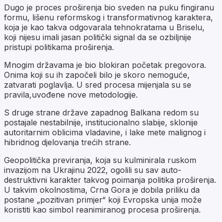
Dugo je proces proširenja bio sveden na puku fingiranu
formu, lišenu reformskog i transformativnog karaktera,
koja je kao takva odgovarala tehnokratama u Briselu,
koji nijesu imali jasan politički signal da se ozbiljnije
pristupi politikama proširenja.
Mnogim državama je bio blokiran početak pregovora.
Onima koji su ih započeli bilo je skoro nemoguće,
zatvarati poglavlja. U sred procesa mijenjala su se
pravila,uvođene nove metodologije.
S druge strane države zapadnog Balkana redom su
postajale nestabilnije, institucionalno slabije, sklonije
autoritarnim oblicima vladavine, i lake mete malignog i
hibridnog djelovanja trećih strane.
Geopolitička previranja, koja su kulminirala ruskom
invazijom na Ukrajinu 2022, ogolili su sav auto-
destruktivni karakter takvog poimanja politika proširenja.
U takvim okolnostima, Crna Gora je dobila priliku da
postane „pozitivan primjer“ koji Evropska unija može
koristiti kao simbol reanimiranog procesa proširenja.