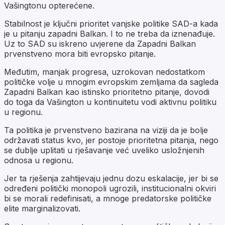
Vašingtonu opterećene.
Stabilnost je ključni prioritet vanjske politike SAD-a kada
je u pitanju zapadni Balkan. I to ne treba da iznenađuje.
Uz to SAD su iskreno uvjerene da Zapadni Balkan
prvenstveno mora biti evropsko pitanje.
Međutim, manjak progresa, uzrokovan nedostatkom
političke volje u mnogim evropskim zemljama da sagleda
Zapadni Balkan kao istinsko prioritetno pitanje, dovodi
do toga da Vašington u kontinuitetu vodi aktivnu politiku
u regionu.
Ta politika je prvenstveno bazirana na viziji da je bolje
održavati status kvo, jer postoje prioritetna pitanja, nego
se dublje uplitati u rješavanje već uveliko usložnjenih
odnosa u regionu.
Jer ta rješenja zahtijevaju jednu dozu eskalacije, jer bi se
određeni politički monopoli ugrozili, institucionalni okviri
bi se morali redefinisati, a mnoge predatorske političke
elite marginalizovati.