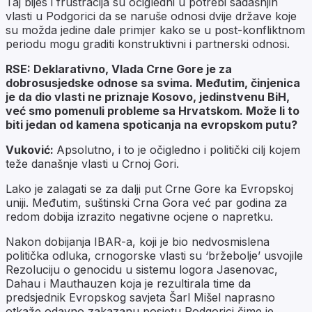
Taj bijes i frustracija su očigledni u potrebi sadašnjih
vlasti u Podgorici da se naruše odnosi dvije države koje
su možda jedine dale primjer kako se u post-konfliktnom
periodu mogu graditi konstruktivni i partnerski odnosi.
RSE: Deklarativno, Vlada Crne Gore je za
dobrosusjedske odnose sa svima. Međutim, činjenica
je da dio vlasti ne priznaje Kosovo, jedinstvenu BiH,
već smo pomenuli probleme sa Hrvatskom. Može li to
biti jedan od kamena spoticanja na evropskom putu?
Vuković:
Apsolutno, i to je očigledno i politički cilj kojem
teže današnje vlasti u Crnoj Gori.
Lako je zalagati se za dalji put Crne Gore ka Evropskoj
uniji. Međutim, suštinski Crna Gora već par godina za
redom dobija izrazito negativne ocjene o napretku.
Nakon dobijanja IBAR-a, koji je bio nedvosmislena
politička odluka, crnogorske vlasti su ‘bržebolje’ usvojile
Rezoluciju o genocidu u sistemu logora Jasenovac,
Dahau i Mauthauzen koja je rezultirala time da
predsjednik Evropskog savjeta Šarl Mišel naprasno
otkaže odavno zakazanu posjetu Podgorici čime je