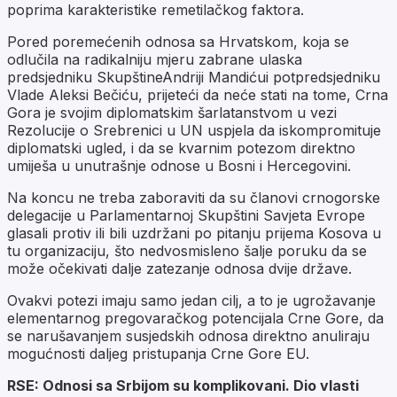
poprima karakteristike remetilačkog faktora.
Pored poremećenih odnosa sa Hrvatskom, koja se
odlučila na radikalniju mjeru zabrane ulaska
predsjedniku SkupštineAndriji Mandićui potpredsjedniku
Vlade Aleksi Bečiću, prijeteći da neće stati na tome, Crna
Gora je svojim diplomatskim šarlatanstvom u vezi
Rezolucije o Srebrenici u UN uspjela da iskompromituje
diplomatski ugled, i da se kvarnim potezom direktno
umiješa u unutrašnje odnose u Bosni i Hercegovini.
Na koncu ne treba zaboraviti da su članovi crnogorske
delegacije u Parlamentarnoj Skupštini Savjeta Evrope
glasali protiv ili bili uzdržani po pitanju prijema Kosova u
tu organizaciju, što nedvosmisleno šalje poruku da se
može očekivati dalje zatezanje odnosa dvije države.
Ovakvi potezi imaju samo jedan cilj, a to je ugrožavanje
elementarnog pregovaračkog potencijala Crne Gore, da
se narušavanjem susjedskih odnosa direktno anuliraju
mogućnosti daljeg pristupanja Crne Gore EU.
RSE: Odnosi sa Srbijom su komplikovani. Dio vlasti