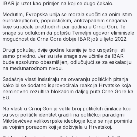
IBAR je uzet kao primjer na koji se dugo čekalo.
Međutim, Evropska unija se morala suočiti sa onim istim
euroskeptičnim, populističkim, antizapadnim snagama
koje su jačale prethodnih par godina u Crnoj Gori. Te
snage su odlukom da potpišu Temeljni ugovor eliminisale
mogućnost da Crna Gora dobije IBAR još u ljeto 2022.
Drugi pokušaj, dvije godine kasnije je bio uspješniji, ali
samo prividno. Jer su iste snage sve učinile da IBAR
bude apsolutno obesmišljen, odlučujući se za eskalaciju
na međunarodnom nivou.
Sadašnje vlasti insistiraju na otvaranju političkih pitanja
kako bi se dodatno isprovocirala reakcija Hrvatske koja
neminovno rezultira blokadom daljeg puta Crne Gore ka
EU.
Na vlasti u Crnoj Gori je veliki broj političkih činilaca koji
su svoj politički identitet gradili na političkoj paradigmi
Miloševićeve velikosrpske ideologije koja se nije pomirila
sa vojnim porazom koji je doživjela u Hrvatskoj.