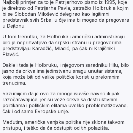
Najbolji primjer za to je Patrijarhovo pismo iz 1995, koje
je direktno od Patrijarha Pavla, zatražio Holbruk a kojim
bi se Slobodan Milošević delegirao kao legitimni
predstavnik svih Srba, u čije ime bi mogao da pregovara
u Dejtonu.
U tom trenutku, za Holbruka i američku administraciju
bilo je neprihvatljivo da srpsku stranu u pregovorima
predstavljaju Karadžić, Mladić, pa čak ni Krajišnik i
Plavšić.
Dakle i tada je Holbruku, i njegovom saradniku Hilu, bilo
jasno da crkva ima jedinstvenu snagu unutar sistema,
koja može biti od velike političke koristi u prelomnim
trenucima.
Razumijem da je ovo za mnoge isuviše naivno ili pak
razočaravajuće, jer su veze crkve sa destruktivnim
politikama i političkim elitama uveliko problematizovane,
čak i od same Evropske unije.
Međutim, američka vanjska politika nije sklona takvom
pristupu, i teško da će odstupiti od tih polazišta.