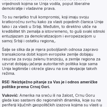
vrijednosti kojima se Unija vodila, poput liberalne
demokratije i vladavine prava.
To su nerijetko truli kompromisi, koji imaju svoju
kratkoročnu svrhu kako za vlasti pojedinih članica Unije
tako i za vlasti u Srbiji. Međutim, to direktno utiče na
kredibilitet tih zemalja a istovremeno, to guši svaki istinski
entuzijazam za demokratizacijom i evropeizacijom u
samoj Srbiji i ostatku regiona,.
Šalje se slika da je mjera poboljšanih odnosa zapravo
transakciona dobit kojom evropske zemlje dobijaju
resurse za svoju zelenu tranziciju, a zemlje regiona za
uzvrat dobijaju jačanje autoritarnih politika koje sama
Unija legitimiše i okreće glavu na sve devijacije takvih
režima.
RSE: Neizbježno pitanje za Vas je i odnos američke
politike prema Crnoj Gori.
Vuković:
Amerika na sreću ili na žalost, Crnu Goru
gleda kao sastavni dio regionalnih dinamika, koje su na
periferiji ključnih geopolitičkih izazova kojima su vlasti u