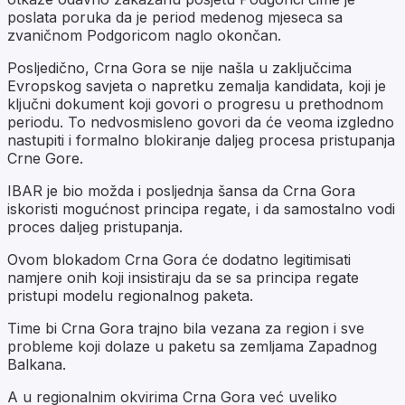
poslata poruka da je period medenog mjeseca sa
zvaničnom Podgoricom naglo okončan.
Posljedično, Crna Gora se nije našla u zaključcima
Evropskog savjeta o napretku zemalja kandidata, koji je
ključni dokument koji govori o progresu u prethodnom
periodu. To nedvosmisleno govori da će veoma izgledno
nastupiti i formalno blokiranje daljeg procesa pristupanja
Crne Gore.
IBAR je bio možda i posljednja šansa da Crna Gora
iskoristi mogućnost principa regate, i da samostalno vodi
proces daljeg pristupanja.
Ovom blokadom Crna Gora će dodatno legitimisati
namjere onih koji insistiraju da se sa principa regate
pristupi modelu regionalnog paketa.
Time bi Crna Gora trajno bila vezana za region i sve
probleme koji dolaze u paketu sa zemljama Zapadnog
Balkana.
A u regionalnim okvirima Crna Gora već uveliko