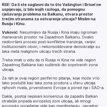
RSE: Da li ste saglasni da to što Vašington i Brisel ne
uspijevaju, iz bilo kojih razloga, da pomognu
rješavanju problema na Balkanu, otvara prostor
trećim stranama za ostvarenje uticaja? Mislim na
Rusiju i Kinu.
Vuković:
Nesumnjivo da Rusija i Kina imaju ogroman
manevarski prostor na Zapadnom Balkanu. Ovako
nedovršeni procesi post-konfliktne tranzicije, ranjivi
institucionalni okviri, i nekonsolidovane demokratije su
laka meta malignom uticaju trećih strana.
Treba imati u vidu da ni Rusija ni Kina ne vide region
Zapadnog Balkana kao suštinski dio sopstvenih zona
uticaja.
Za njih je ovaj region periferno pitanje, koje može vrlo
lako poslužiti kao laka zona prodora u sferu uticaja
njihovih rivala, prvenstveno Evrope a pored nje i SAD-a.
Dakle, postoji nepisani konsenzus da zapadni Balkan
strateški pripada evropskoj zoni uticaja, ali mnogi
evropsko ponašanje vide kao manifestaciju „neradog