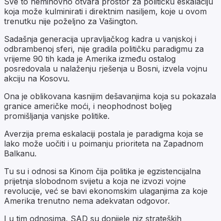
Sve to neminovno otvara prostor za političku eskalaciju
koja može kulminirati i direktnim nasiljem, koje u ovom
trenutku nije poželjno za Vašington.
Sadašnja generacija upravljačkog kadra u vanjskoj i
odbrambenoj sferi, nije gradila političku paradigmu za
vrijeme 90 tih kada je Amerika između ostalog
posredovala u nalaženju rješenja u Bosni, izvela vojnu
akciju na Kosovu.
Ona je oblikovana kasnijim dešavanjima koja su pokazala
granice američke moći, i neophodnost boljeg
promišljanja vanjske politike.
Averzija prema eskalaciji postala je paradigma koja se
lako može uočiti i u poimanju prioriteta na Zapadnom
Balkanu.
Tu su i odnosi sa Kinom čija politika je egzistencijalna
prijetnja slobodnom svijetu a koja ne izvozi vojne
revolucije, već se bavi ekonomskim ulaganjima za koje
Amerika trenutno nema adekvatan odgovor.
I u tim odnosima, SAD su donijele niz strateških