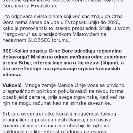
Gora ima sa Hrvatskom.
I to odgovara svima onima koji već sad znaju da Crna
Gora nema šanse da uđe u Evropsku uniju do 2028,
kako je proročanski to istakao predsjednik Srbije u svom
“razgovoru” sa predsjednikom Milatovićem na
nedavnom GLOBSEC forumu.
RSE: Koliko poziciju Crne Gore određuju regionalna
dešavanja? Mislim na odnos međunarodne zajednice
prema Srbiji, interesi koje ima u toj državi (litijum), a
što se reflektuje i na rješavanje srpsko-kosovskih
odnosa.
Vuković:
Mnoge zemlje članice Unije vode se prividno
pragmatičnom politikom pokušavajući na nivou forme
obezbijediti partere, prije svega trgovinske, kad već na
njih ne mogu računati kao na istinske saveznike.
Srbija u ovom trenutku koristiti mogućnosti takvog
pragmatičnog pristupa nekih članica, i pokušava
komercijalnim aranžmanima obezbijediti njihovu
naklonost i indiferentnost u odnosu na osnove