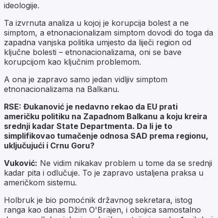
ideologije.
Ta izvrnuta analiza u kojoj je korupcija bolest a ne
simptom, a etnonacionalizam simptom dovodi do toga da
zapadna vanjska politika umjesto da liječi region od
ključne bolesti – etnonacionalizama, oni se bave
korupcijom kao ključnim problemom.
A ona je zapravo samo jedan vidljiv simptom
etnonacionalizama na Balkanu.
RSE: Đukanović je nedavno rekao da EU prati
američku politiku na Zapadnom Balkanu a koju kreira
srednji kadar State Departmenta. Da li je to
simplifikovao tumačenje odnosa SAD prema regionu,
uključujući i Crnu Goru?
Vuković:
Ne vidim nikakav problem u tome da se srednji
kadar pita i odlučuje. To je zapravo ustaljena praksa u
američkom sistemu.
Holbruk je bio pomoćnik državnog sekretara, istog
ranga kao danas Džim O'Brajen, i obojica samostalno