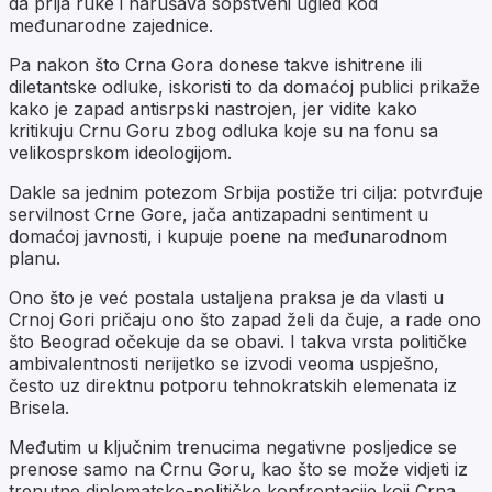
da prlja ruke i narušava sopstveni ugled kod
međunarodne zajednice.
Pa nakon što Crna Gora donese takve ishitrene ili
diletantske odluke, iskoristi to da domaćoj publici prikaže
kako je zapad antisrpski nastrojen, jer vidite kako
kritikuju Crnu Goru zbog odluka koje su na fonu sa
velikosprskom ideologijom.
Dakle sa jednim potezom Srbija postiže tri cilja: potvrđuje
servilnost Crne Gore, jača antizapadni sentiment u
domaćoj javnosti, i kupuje poene na međunarodnom
planu.
Ono što je već postala ustaljena praksa je da vlasti u
Crnoj Gori pričaju ono što zapad želi da čuje, a rade ono
što Beograd očekuje da se obavi. I takva vrsta političke
ambivalentnosti nerijetko se izvodi veoma uspješno,
često uz direktnu potporu tehnokratskih elemenata iz
Brisela.
Međutim u ključnim trenucima negativne posljedice se
prenose samo na Crnu Goru, kao što se može vidjeti iz
trenutne diplomatsko-političke konfrontacije koji Crna