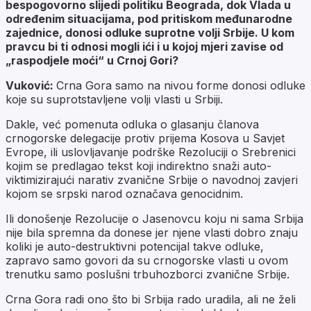
bespogovorno slijedi politiku Beograda, dok Vlada u
određenim situacijama, pod pritiskom međunarodne
zajednice, donosi odluke suprotne volji Srbije. U kom
pravcu bi ti odnosi mogli ići i u kojoj mjeri zavise od
„raspodjele moći“ u Crnoj Gori?
Vuković:
Crna Gora samo na nivou forme donosi odluke
koje su suprotstavljene volji vlasti u Srbiji.
Dakle, već pomenuta odluka o glasanju članova
crnogorske delegacije protiv prijema Kosova u Savjet
Evrope, ili uslovljavanje podrške Rezoluciji o Srebrenici
kojim se predlagao tekst koji indirektno snaži auto-
viktimizirajući narativ zvanične Srbije o navodnoj zavjeri
kojom se srpski narod označava genocidnim.
Ili donošenje Rezolucije o Jasenovcu koju ni sama Srbija
nije bila spremna da donese jer njene vlasti dobro znaju
koliki je auto-destruktivni potencijal takve odluke,
zapravo samo govori da su crnogorske vlasti u ovom
trenutku samo poslušni trbuhozborci zvanične Srbije.
Crna Gora radi ono što bi Srbija rado uradila, ali ne želi