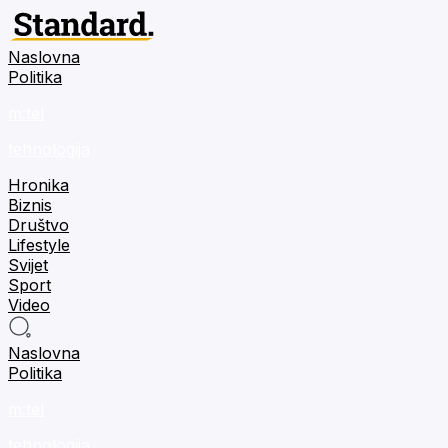
Naslovna
Politika
m:tel
tehnologija
Hronika
Biznis
Društvo
Lifestyle
Svijet
Sport
Video
Naslovna
Politika
m:tel
tehnologija