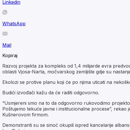
Linkedin
WhatsApp
Mail
Kopiraj
Razvoj projekta za kompleks od 1,4 milijarde evra predvodi
oblasti Vjosa-Narta, močvarskog zemljište gdje su nastanje
Ekolozi se protive planu koji će po njima uticati na nekoli
Budići izvođači kažu da će raditi odgovorno.
“Usmjereni smo na to da odgovorno rukovodimo projektom,
Poštujemo tekuće javne i institucionalne procese”, rekao
Kušnerovom firmom.
Demonstranti su se sinoć okupili ispred kancelarije alban