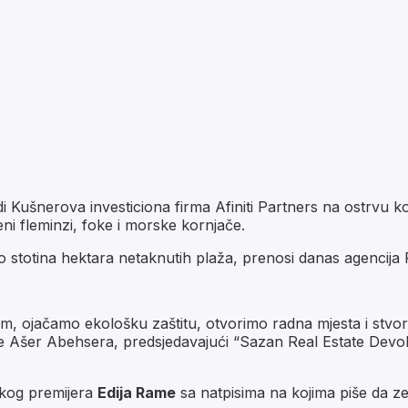
 Kušnerova investiciona firma Afiniti Partners na ostrvu ko
ni fleminzi, foke i morske kornjače.
ko stotina hektara netaknutih plaža, prenosi danas agencija 
 ojačamo ekološku zaštitu, otvorimo radna mjesta i stvori
 je Ašer Abehsera, predsjedavajući “Sazan Real Estate Devo
skog premijera
Edija Rame
sa natpisima na kojima piše da zem