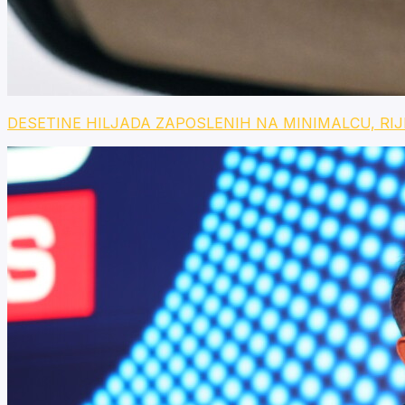
DESETINE HILJADA ZAPOSLENIH NA MINIMALCU, RIJETKI