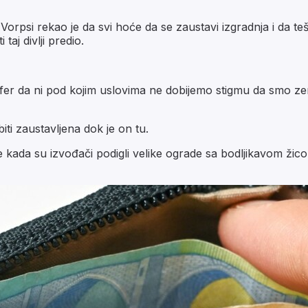
orpsi rekao je da svi hoće da se zaustavi izgradnja i da teš
taj divlji predio.
 da ni pod kojim uslovima ne dobijemo stigmu da smo zemlja 
ti zaustavljena dok je on tu.
te kada su izvođači podigli velike ograde sa bodljikavom ži