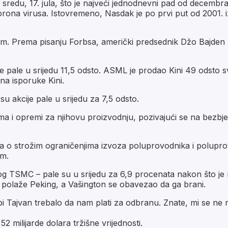
 sredu, 17. jula, što je najveći jednodnevni pad od decembr
rona virusa. Istovremeno, Nasdak je po prvi put od 2001. i
nom. Prema pisanju Forbsa, američki predsednik Džo Bajden
je pale u srijedu 11,5 odsto. ASML je prodao Kini 49 odsto 
na isporuke Kini.
su akcije pale u srijedu za 7,5 odsto.
a i opremi za njihovu proizvodnju, pozivajući se na bezbje
lja o strožim ograničenjima izvoza poluprovodnika i polup
om.
kog TSMC – pale su u srijedu za 6,9 procenata nakon što je
polaže Peking, a Vašington se obavezao da ga brani.
bi Tajvan trebalo da nam plati za odbranu. Znate, mi se ne
milijarde dolara tržišne vrijednosti.