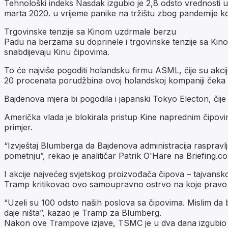
Tehnološki indeks Nasdak izgubio je 2,8 odsto vrednosti u
marta 2020. u vrijeme panike na tržištu zbog pandemije ko
Trgovinske tenzije sa Kinom uzdrmale berzu
Padu na berzama su doprinele i trgovinske tenzije sa Ki
snabdijevaju Kinu čipovima.
To će najviše pogoditi holandsku firmu ASML, čije su akci
20 procenata porudžbina ovoj holandskoj kompaniji čeka 
Bajdenova mjera bi pogodila i japanski Tokyo Electon, čije 
Američka vlada je blokirala pristup Kine naprednim čipovim
primjer.
“Izvještaj Blumberga da Bajdenova administracija rasprav
pometnju”, rekao je analitičar Patrik O'Hare na Briefing.c
I akcije najvećeg svjetskog proizvođača čipova – tajvans
Tramp kritikovao ovo samoupravno ostrvo na koje pravo 
“Uzeli su 100 odsto naših poslova sa čipovima. Mislim da 
daje ništa”, kazao je Tramp za Blumberg.
Nakon ove Trampove izjave, TSMC je u dva dana izgubio 52 