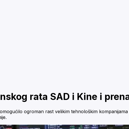
skog rata SAD i Kine i pren
ije je omogućilo ogroman rast velikim tehnološkim kompanija
ije.