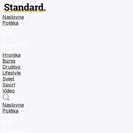
Naslovna
Politika
m:tel
tehnologija
Hronika
Biznis
Društvo
Lifestyle
Svijet
Sport
Video
Naslovna
Politika
m:tel
tehnologija