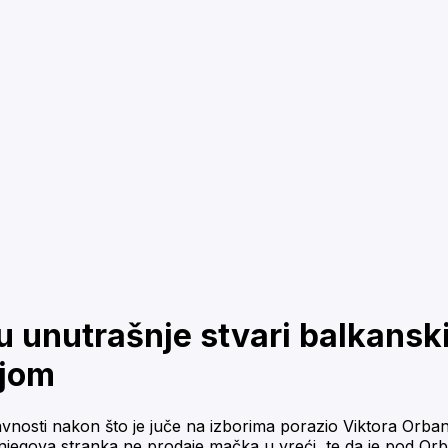
 unutrašnje stvari balkansk
ijom
nosti nakon što je juče na izborima porazio Viktora Orbana
 njegova stranka ne prodaje mačka u vreći, te da je pod O