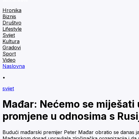
Hronika
Biznis
Društvo
Lifestyle
Svijet
Kultura
Gradovi
Sport
Video
Naslovna
•
svijet
Mađar: Nećemo se miješati u
promjene u odnosima s Rus
Budući mađarski premijer Peter Mađar obratio se danas jav
Mađarskom dosad upravljala zločinačka organizacija i da