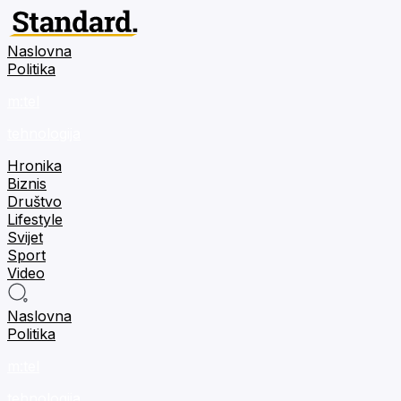
Naslovna
Politika
m:tel
tehnologija
Hronika
Biznis
Društvo
Lifestyle
Svijet
Sport
Video
Naslovna
Politika
m:tel
tehnologija