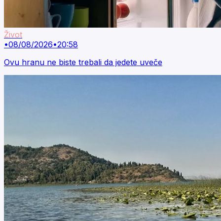
Život
•
08/08/2026
•
20:58
Ovu hranu ne biste trebali da jedete uveče