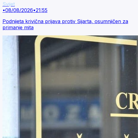
Svijet
•
08/08/2026
•
21:55
Podnijeta krivična prijava protiv Sijarta, osumnjičen za
primanje mita