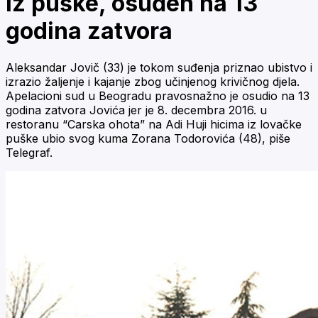
iz puške, osuđen na 13
godina zatvora
Aleksandar Jovič (33) je tokom suđenja priznao ubistvo i
izrazio žaljenje i kajanje zbog učinjenog krivičnog djela.
Apelacioni sud u Beogradu pravosnažno je osudio na 13
godina zatvora Jovića jer je 8. decembra 2016. u
restoranu “Carska ohota” na Adi Huji hicima iz lovačke
puške ubio svog kuma Zorana Todorovića (48), piše
Telegraf.