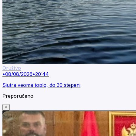
Društvo
•
08/08/2026
•
20:44
Sjutra veoma toplo, do 39 stepeni
Preporučeno
×