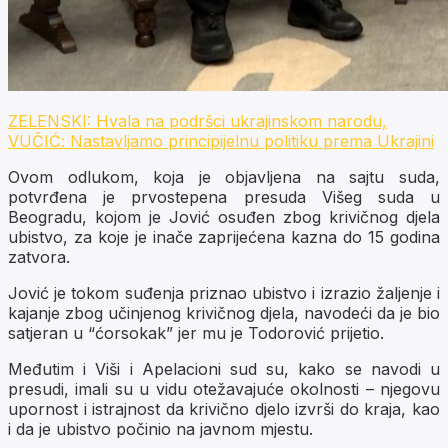
ZELENSKI: Hvala na podršci ukrajinskom narodu,
VUČIĆ: Nastavljamo principijelnu politiku prema Ukrajini
Ovom odlukom, koja je objavljena na sajtu suda,
potvrđena je prvostepena presuda Višeg suda u
Beogradu, kojom je Jović osuđen zbog krivičnog djela
ubistvo, za koje je inače zaprijećena kazna do 15 godina
zatvora.
Jović je tokom suđenja priznao ubistvo i izrazio žaljenje i
kajanje zbog učinjenog krivičnog djela, navodeći da je bio
satjeran u “ćorsokak” jer mu je Todorović prijetio.
Međutim i Viši i Apelacioni sud su, kako se navodi u
presudi, imali su u vidu otežavajuće okolnosti – njegovu
upornost i istrajnost da krivično djelo izvrši do kraja, kao
i da je ubistvo počinio na javnom mjestu.