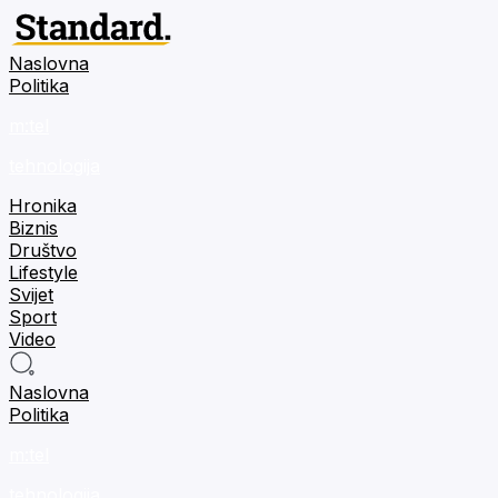
Naslovna
Politika
m:tel
tehnologija
Hronika
Biznis
Društvo
Lifestyle
Svijet
Sport
Video
Naslovna
Politika
m:tel
tehnologija