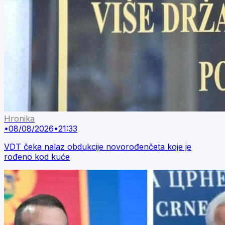
Hronika
•
08/08/2026
•
21:33
VDT čeka nalaz obdukcije novorođenčeta koje je
rođeno kod kuće