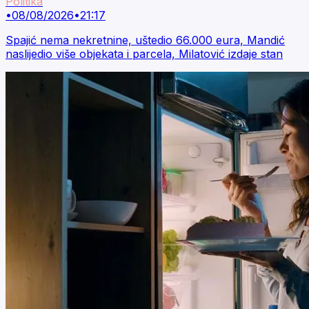
Politika
•
08/08/2026
•
21:17
Spajić nema nekretnine, uštedio 66.000 eura, Mandić
naslijedio više objekata i parcela, Milatović izdaje stan