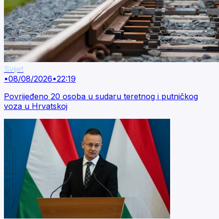
Svijet
•
08/08/2026
•
22:19
Povrijeđeno 20 osoba u sudaru teretnog i putničkog
voza u Hrvatskoj