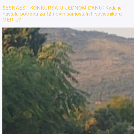
ŠESNAEST KONKURSA U JEDNOM DANU: Kada je
nastala potreba za 12 novih samostalnih savjetnika u
MER-u?