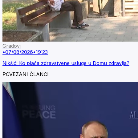
Gradovi
•
07/08/2026
•
19:23
Nikšić: Ko plaća zdravstvene usluge u Domu zdravlja?
POVEZANI ČLANCI