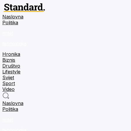
Naslovna
Politika
m:tel
tehnologija
Hronika
Biznis
Društvo
Lifestyle
Svijet
Sport
Video
Naslovna
Politika
m:tel
tehnologija