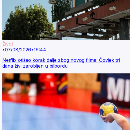
Život
•
07/08/2026
•
19:44
Netflix otišao korak dalje zbog novog filma: Čovjek tri
dana živi zarobljen u bilbordu