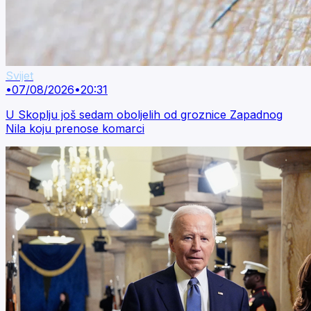
Svijet
•
07/08/2026
•
20:31
U Skoplju još sedam oboljelih od groznice Zapadnog
Nila koju prenose komarci