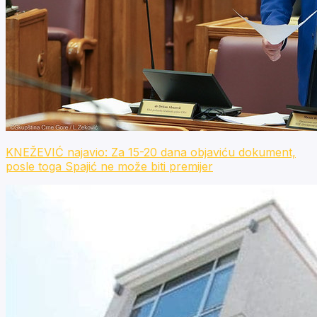
KNEŽEVIĆ najavio: Za 15-20 dana objaviću dokument,
posle toga Spajić ne može biti premijer