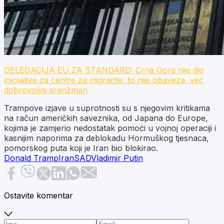
DELEGACIJA EU ZA STANDARD: Crna Gora nije dio
inicijative za centre za migrante, to nije obaveza, već
dobrovoljni aranžman
Trampove izjave u suprotnosti su s njegovim kritikama
na račun američkih saveznika, od Japana do Europe,
kojima je zamjerio nedostatak pomoći u vojnoj operaciji i
kasnijim naporima za deblokadu Hormuškog tjesnaca,
pomorskog puta koji je Iran bio blokirao.
Donald Tramp
Iran
SAD
Vladimir Putin
Ostavite komentar