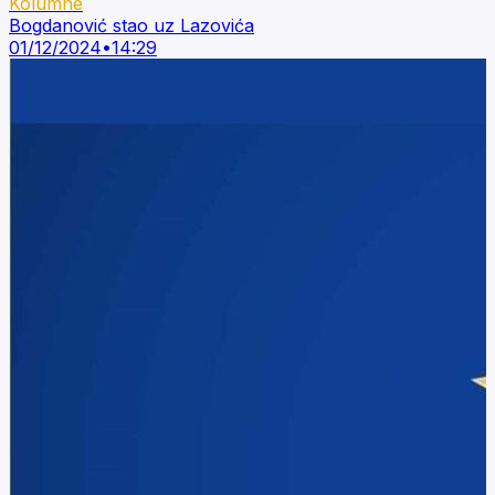
Kolumne
Bogdanović stao uz Lazovića
01/12/2024
•
14:29