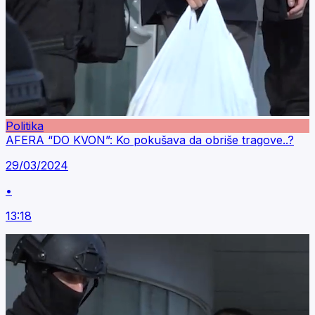
Politika
AFERA “DO KVON”: Ko pokušava da obriše tragove..?
29/03/2024
•
13:18