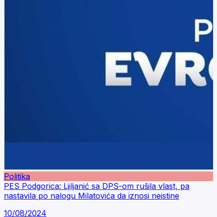
Politika
PES Podgorica: Ljiljanić sa DPS-om rušila vlast, pa
nastavila po nalogu Milatovića da iznosi neistine
10/08/2024