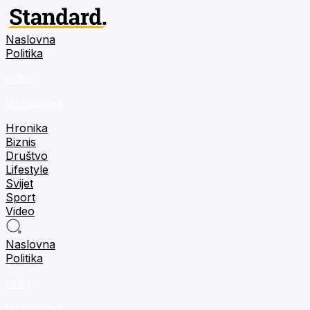
Naslovna
Politika
m:tel
tehnologija
Hronika
Biznis
Društvo
Lifestyle
Svijet
Sport
Video
Naslovna
Politika
m:tel
tehnologija