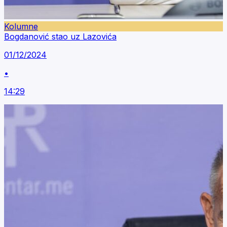
Kolumne
Bogdanović stao uz Lazovića
01/12/2024
•
14:29