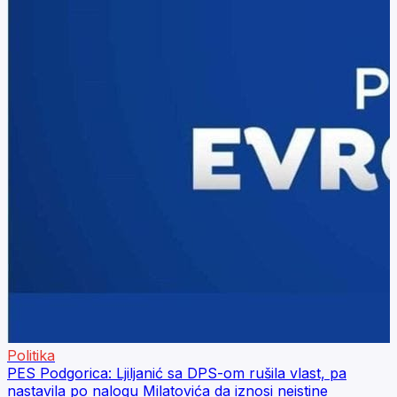
Politika
PES Podgorica: Ljiljanić sa DPS-om rušila vlast, pa
nastavila po nalogu Milatovića da iznosi neistine