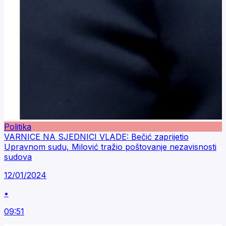
Politika
VARNICE NA SJEDNICI VLADE: Bečić zaprijetio
Upravnom sudu, Milović tražio poštovanje nezavisnosti
sudova
12/01/2024
•
09:51