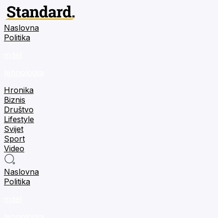
Naslovna
Politika
m:tel
tehnologija
Hronika
Biznis
Društvo
Lifestyle
Svijet
Sport
Video
Naslovna
Politika
m:tel
tehnologija