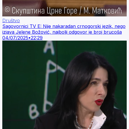
Društvo
Sagovornici TV E: Nije nakaradan crnogorski jezik, nego
izjava Jelene Božović, najbolji odgovor je broj brucoša
04/07/2025
•
22:29