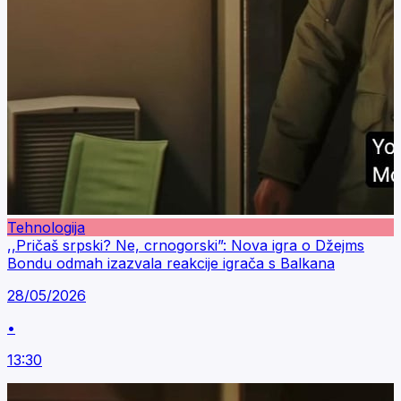
Tehnologija
,,Pričaš srpski? Ne, crnogorski”: Nova igra o Džejms
Bondu odmah izazvala reakcije igrača s Balkana
28/05/2026
•
13:30