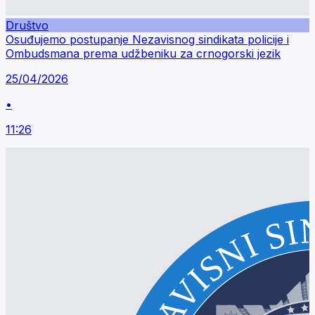
Društvo
Osuđujemo postupanje Nezavisnog sindikata policije i
Ombudsmana prema udžbeniku za crnogorski jezik
25/04/2026
•
11:26