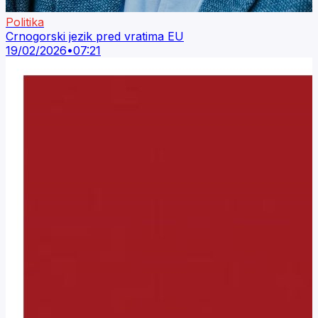
Politika
Crnogorski jezik pred vratima EU
19/02/2026
•
07:21