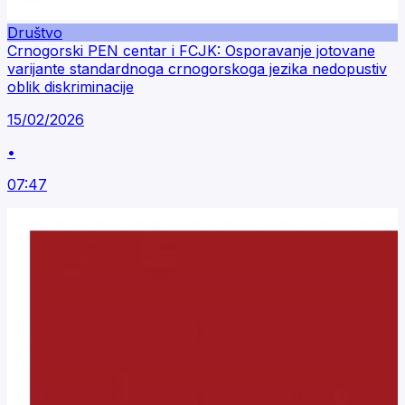
Društvo
Crnogorski PEN centar i FCJK: Osporavanje jotovane
varijante standardnoga crnogorskoga jezika nedopustiv
oblik diskriminacije
15/02/2026
•
07:47