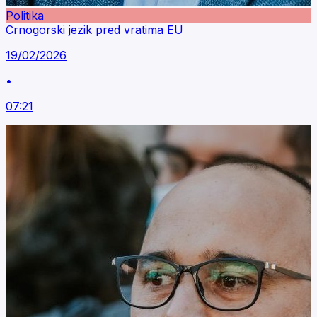
Politika
Crnogorski jezik pred vratima EU
19/02/2026
•
07:21