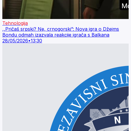
Tehnologija
,,Pričaš srpski? Ne, crnogorski”: Nova igra o Džejms
Bondu odmah izazvala reakcije igrača s Balkana
28/05/2026
•
13:30