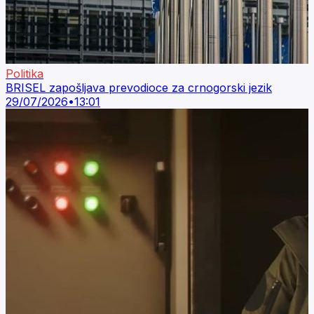
Politika
BRISEL zapošljava prevodioce za crnogorski jezik
29/07/2026
•
13:01