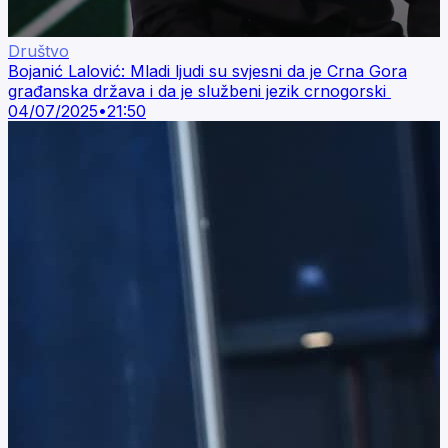
Društvo
Bojanić Lalović: Mladi ljudi su svjesni da je Crna Gora
građanska država i da je službeni jezik crnogorski
04/07/2025
•
21:50