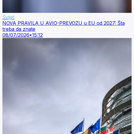
Svijet
NOVA PRAVILA U AVIO-PREVOZU u EU od 2027: Šta
treba da znate
08/07/2026
•
15:12