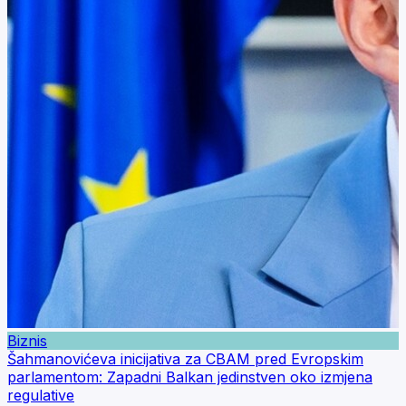
Biznis
Šahmanovićeva inicijativa za CBAM pred Evropskim
parlamentom: Zapadni Balkan jedinstven oko izmjena
regulative