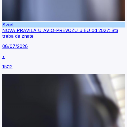
Svijet
NOVA PRAVILA U AVIO-PREVOZU u EU od 2027: Šta
treba da znate
08/07/2026
•
15:12