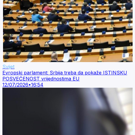
Svijet
Evropski parlament: Srbija treba da pokaže ISTINSKU
POSVEĆENOST vrijednostima EU
12/07/2026
•
16:54