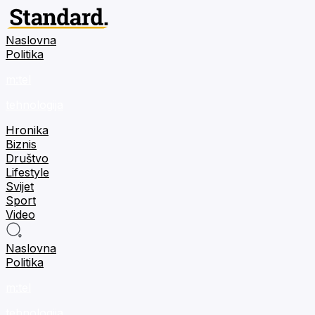
Naslovna
Politika
m:tel
tehnologija
Hronika
Biznis
Društvo
Lifestyle
Svijet
Sport
Video
Naslovna
Politika
m:tel
tehnologija