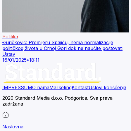
Politika
Đuričković: Premijeru Spajiću, nema normalizacije
političkog života u Crnoj Gori dok ne naučite poštovati
Ustav
16/01/2025
•
18:11
IMPRESSUM
O nama
Marketing
Kontakt
Uslovi korišćenja
2020 Standard Media d.o.o. Podgorica. Sva prava
zadržana
Naslovna