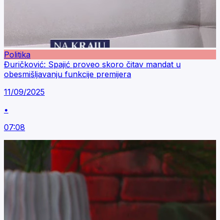
Politika
Đuričković: Spajić proveo skoro čitav mandat u
obesmišljavanju funkcije premijera
11/09/2025
•
07:08