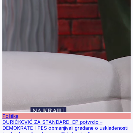
Politika
ĐURIČKOVIĆ ZA STANDARD: EP potvrdio –
DEMOKRATE I PES obmanjivali građane o usklađenosti