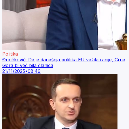
Politika
Đuričković: Da je današnja politika EU važila ranije, Crna
Gora bi već bila članica
21/11/2025
•
08:49