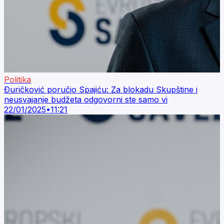
Politika
Ðuričković poručio Spajiću: Za blokadu Skupštine i
neusvajanje budžeta odgovorni ste samo vi
22/01/2025
•
11:21