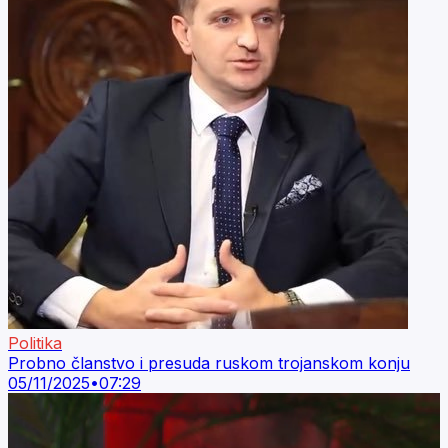
Politika
Probno članstvo i presuda ruskom trojanskom konju
05/11/2025
•
07:29