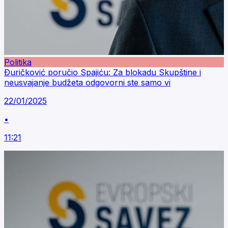
Politika
Ðuričković poručio Spajiću: Za blokadu Skupštine i
neusvajanje budžeta odgovorni ste samo vi
22/01/2025
•
11:21