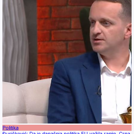
Politika
Đuričković: Da je današnja politika EU važila ranije, Crna