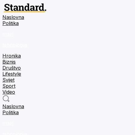
Naslovna
Politika
m:tel
tehnologija
Hronika
Biznis
Društvo
Lifestyle
Svijet
Sport
Video
Naslovna
Politika
m:tel
tehnologija