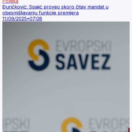
Politika
Đuričković: Spajić proveo skoro čitav mandat u
obesmišljavanju funkcije premijera
11/09/2025
•
07:08