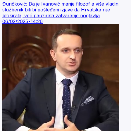
Đuričković: Da je Ivanović manje filozof a više vladin
službenik bili bi pošteđeni izjave da Hrvatska nije
blokirala, već pauzirala zatvaranje poglavlja
06/02/2025
•
14:26