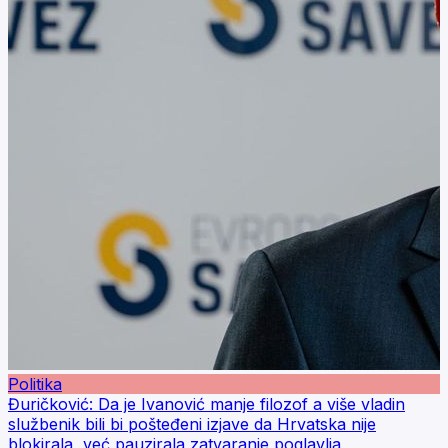
Politika
Đuričković: Da je Ivanović manje filozof a više vladin
službenik bili bi pošteđeni izjave da Hrvatska nije
blokirala, već pauzirala zatvaranje poglavlja