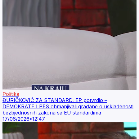
Politika
ĐURIČKOVIĆ ZA STANDARD: EP potvrdio –
DEMOKRATE I PES obmanjivali građane o usklađenosti
bezbjednosnih zakona sa EU standardima
17/06/2026
•
12:47