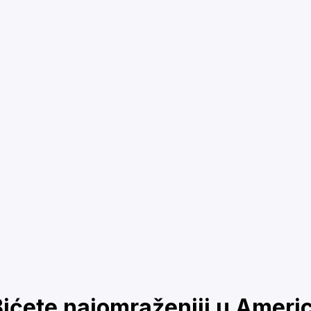
ićete najomraženiji u Americ