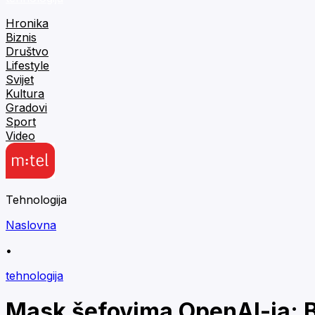
Hronika
Biznis
Društvo
Lifestyle
Svijet
Kultura
Gradovi
Sport
Video
Tehnologija
Naslovna
•
tehnologija
Mask šefovima OpenAI-ja: B