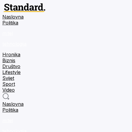
Naslovna
Politika
m:tel
tehnologija
Hronika
Biznis
Društvo
Lifestyle
Svijet
Sport
Video
Naslovna
Politika
m:tel
tehnologija