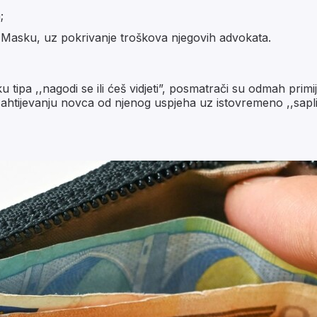
;
 Masku, uz pokrivanje troškova njegovih advokata.
 tipa ,,nagodi se ili ćeš vidjeti”, posmatrači su odmah pri
zahtijevanju novca od njenog uspjeha uz istovremeno ,,saplit