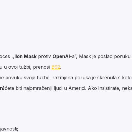
oces ,,
Ilon Mask
protiv
OpenAI
-a”, Mask je poslao poruku
 u ovoj tužbi, prenosi
B92
.
 povuku svoje tužbe, razmjena poruka je skrenula s kolos
n)
ćete biti najomraženiji ljudi u Americi. Ako insistirate, nek
javnosti;